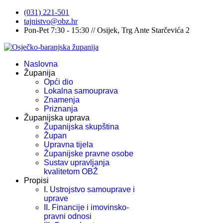
(031) 221-501
tajnistvo@obz.hr
Pon-Pet 7:30 - 15:30 // Osijek, Trg Ante Starčevića 2
Naslovna
Županija
Opći dio
Lokalna samouprava
Znamenja
Priznanja
Županijska uprava
Županijska skupština
Župan
Upravna tijela
Županijske pravne osobe
Sustav upravljanja
kvalitetom OBŽ
Propisi
I. Ustrojstvo samouprave i
uprave
II. Financije i imovinsko-
pravni odnosi