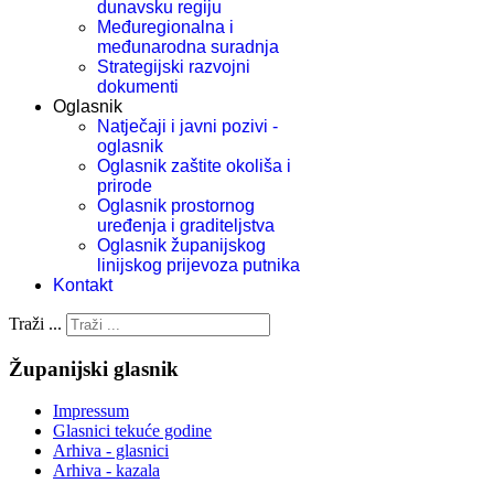
dunavsku regiju
Međuregionalna i
međunarodna suradnja
Strategijski razvojni
dokumenti
Oglasnik
Natječaji i javni pozivi -
oglasnik
Oglasnik zaštite okoliša i
prirode
Oglasnik prostornog
uređenja i graditeljstva
Oglasnik županijskog
linijskog prijevoza putnika
Kontakt
Traži ...
Županijski glasnik
Impressum
Glasnici tekuće godine
Arhiva - glasnici
Arhiva - kazala