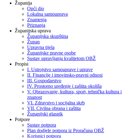
Županija
Opći dio
Lokalna samouprava
Znamenja
Priznanja
Županijska uprava
Županijska skupština
Župan
Upravna tijela
Županijske pravne osobe
Sustav upravljanja kvalitetom OBŽ
Propisi
I. Ustrojstvo samouprave i uprave
II. Financije i imovinsko-pravni odnosi
III. Gospodarstvo
IV. Prostorno uređenje i zaštita okoliša
V. Obrazovanje, kultura, sport, tehnička kultura i
znanost
VI. Zdravstvo i socijalna skrb
VII. Civilna obrana i zaštita
Županijski glasnik
Potpore
Sustav potpora
Plan dodjele potpora iz Proračuna OBŽ
Korisnici potpora