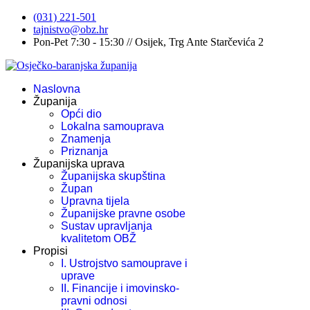
(031) 221-501
tajnistvo@obz.hr
Pon-Pet 7:30 - 15:30 // Osijek, Trg Ante Starčevića 2
Naslovna
Županija
Opći dio
Lokalna samouprava
Znamenja
Priznanja
Županijska uprava
Županijska skupština
Župan
Upravna tijela
Županijske pravne osobe
Sustav upravljanja
kvalitetom OBŽ
Propisi
I. Ustrojstvo samouprave i
uprave
II. Financije i imovinsko-
pravni odnosi