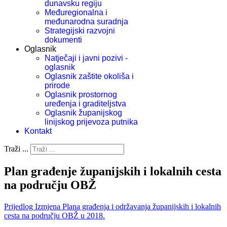
dunavsku regiju
Međuregionalna i
međunarodna suradnja
Strategijski razvojni
dokumenti
Oglasnik
Natječaji i javni pozivi -
oglasnik
Oglasnik zaštite okoliša i
prirode
Oglasnik prostornog
uređenja i graditeljstva
Oglasnik županijskog
linijskog prijevoza putnika
Kontakt
Traži ...
Plan građenje županijskih i lokalnih cesta
na području OBŽ
Prijedlog Izmjena Plana građenja i održavanja županijskih i lokalnih
cesta na području OBŽ u 2018.