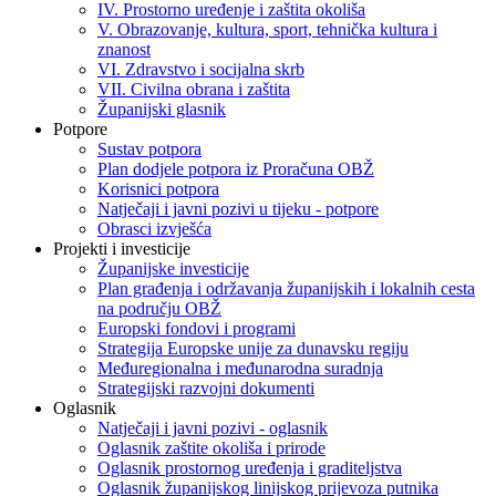
IV. Prostorno uređenje i zaštita okoliša
V. Obrazovanje, kultura, sport, tehnička kultura i
znanost
VI. Zdravstvo i socijalna skrb
VII. Civilna obrana i zaštita
Županijski glasnik
Potpore
Sustav potpora
Plan dodjele potpora iz Proračuna OBŽ
Korisnici potpora
Natječaji i javni pozivi u tijeku - potpore
Obrasci izvješća
Projekti i investicije
Županijske investicije
Plan građenja i održavanja županijskih i lokalnih cesta
na području OBŽ
Europski fondovi i programi
Strategija Europske unije za dunavsku regiju
Međuregionalna i međunarodna suradnja
Strategijski razvojni dokumenti
Oglasnik
Natječaji i javni pozivi - oglasnik
Oglasnik zaštite okoliša i prirode
Oglasnik prostornog uređenja i graditeljstva
Oglasnik županijskog linijskog prijevoza putnika