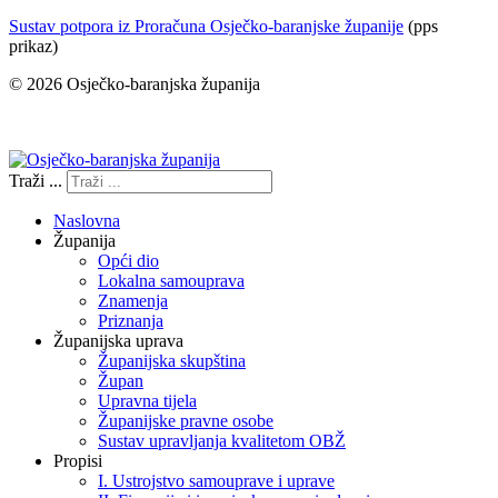
Sustav potpora iz Proračuna Osječko-baranjske županije
(pps
prikaz)
© 2026 Osječko-baranjska županija
Izjava o pristupačnosti
Traži ...
Naslovna
Županija
Opći dio
Lokalna samouprava
Znamenja
Priznanja
Županijska uprava
Županijska skupština
Župan
Upravna tijela
Županijske pravne osobe
Sustav upravljanja kvalitetom OBŽ
Propisi
I. Ustrojstvo samouprave i uprave