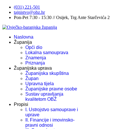
(031) 221-501
tajnistvo@obz.hr
Pon-Pet 7:30 - 15:30 // Osijek, Trg Ante Starčevića 2
Naslovna
Županija
Opći dio
Lokalna samouprava
Znamenja
Priznanja
Županijska uprava
Županijska skupština
Župan
Upravna tijela
Županijske pravne osobe
Sustav upravljanja
kvalitetom OBŽ
Propisi
I. Ustrojstvo samouprave i
uprave
II. Financije i imovinsko-
pravni odnosi