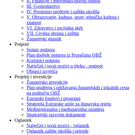
II. Financije i imovinsko-pravni odnosi
III. Gospodarstvo
IV. Prostorno uređenje i zaštita okoliša
V. Obrazovanje, kultura, sport, tehnička kultura i
znanost
VI. Zdravstvo i socijalna skrb
VII. Civilna obrana i zaštita
Županijski glasnik
Potpore
Sustav potpora
Plan dodjele potpora iz Proračuna OBŽ
Korisnici potpora
Natječaji i javni pozivi u tijeku - potpore
Obrasci izvješća
Projekti i investicije
Županijske investicije
Plan građenja i održavanja županijskih i lokalnih cesta
na području OBŽ
Europski fondovi i programi
Strategija Europske unije za dunavsku regiju
Međuregionalna i međunarodna suradnja
Strategijski razvojni dokumenti
Oglasnik
Natječaji i javni pozivi - oglasnik
Oglasnik zaštite okoliša i prirode