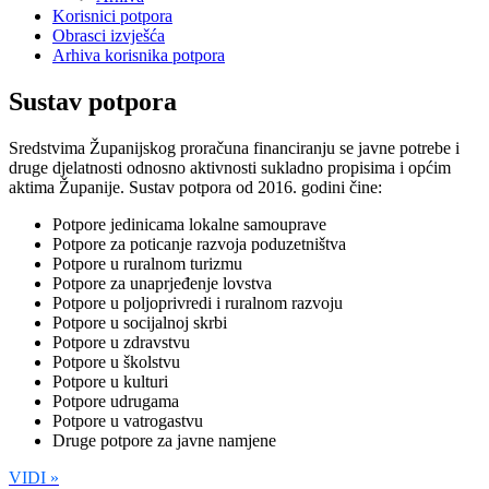
Korisnici potpora
Obrasci izvješća
Arhiva korisnika potpora
Sustav potpora
Sredstvima Županijskog proračuna financiranju se javne potrebe i
druge djelatnosti odnosno aktivnosti sukladno propisima i općim
aktima Županije. Sustav potpora od 2016. godini čine:
Potpore jedinicama lokalne samouprave
Potpore za poticanje razvoja poduzetništva
Potpore u ruralnom turizmu
Potpore za unaprjeđenje lovstva
Potpore u poljoprivredi i ruralnom razvoju
Potpore u socijalnoj skrbi
Potpore u zdravstvu
Potpore u školstvu
Potpore u kulturi
Potpore udrugama
Potpore u vatrogastvu
Druge potpore za javne namjene
VIDI »