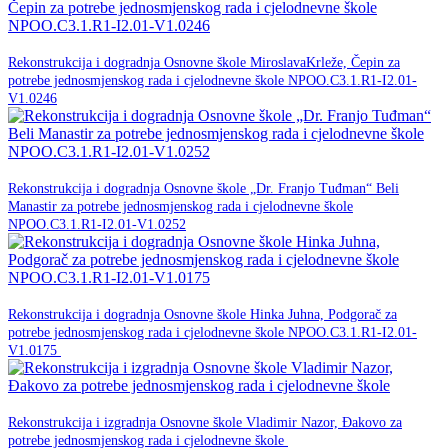
20. srpnja 2026.
Rekonstrukcija i dogradnja Osnovne škole MiroslavaKrleže, Čepin za
potrebe jednosmjenskog rada i cjelodnevne škole NPOO.C3.1.R1-I2.01-
NPOO
V1.0246
20. srpnja 2026.
Rekonstrukcija i dogradnja Osnovne škole „Dr. Franjo Tuđman“ Beli
Manastir za potrebe jednosmjenskog rada i cjelodnevne škole
NPOO
NPOO.C3.1.R1-I2.01-V1.0252
18. ožujka 2026.
Rekonstrukcija i dogradnja Osnovne škole Hinka Juhna, Podgorač za
potrebe jednosmjenskog rada i cjelodnevne škole NPOO.C3.1.R1-I2.01-
NPOO
V1.0175
18. ožujka 2026.
Rekonstrukcija i izgradnja Osnovne škole Vladimir Nazor, Đakovo za
NPOO
potrebe jednosmjenskog rada i cjelodnevne škole