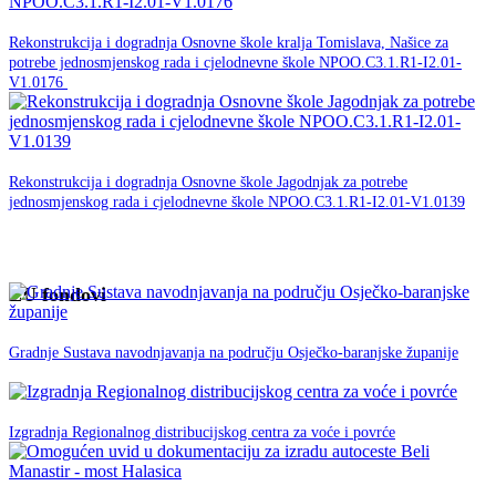
30. studenog -0001.
Rekonstrukcija i dogradnja Osnovne škole kralja Tomislava, Našice za
potrebe jednosmjenskog rada i cjelodnevne škole NPOO.C3.1.R1-I2.01-
NPOO
V1.0176
30. studenog -0001.
Rekonstrukcija i dogradnja Osnovne škole Jagodnjak za potrebe
jednosmjenskog rada i cjelodnevne škole NPOO.C3.1.R1-I2.01-V1.0139
NPOO
EU fondovi
05. veljače 2020.
EU
Gradnje Sustava navodnjavanja na području Osječko-baranjske županije
fondovi
12. Lipnja 2019.
EU fondovi
Izgradnja Regionalnog distribucijskog centra za voće i povrće
28. svibnja 2019.