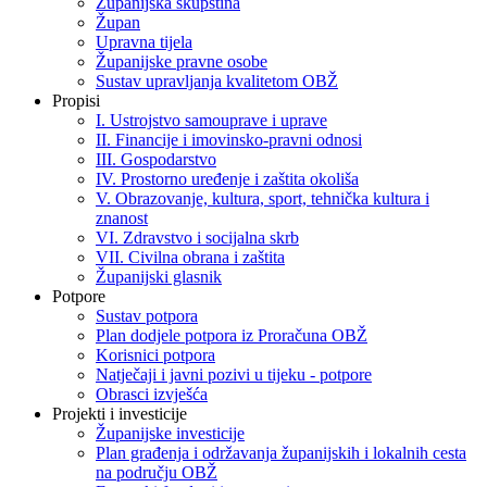
Županijska skupština
Župan
Upravna tijela
Županijske pravne osobe
Sustav upravljanja kvalitetom OBŽ
Propisi
I. Ustrojstvo samouprave i uprave
II. Financije i imovinsko-pravni odnosi
III. Gospodarstvo
IV. Prostorno uređenje i zaštita okoliša
V. Obrazovanje, kultura, sport, tehnička kultura i
znanost
VI. Zdravstvo i socijalna skrb
VII. Civilna obrana i zaštita
Županijski glasnik
Potpore
Sustav potpora
Plan dodjele potpora iz Proračuna OBŽ
Korisnici potpora
Natječaji i javni pozivi u tijeku - potpore
Obrasci izvješća
Projekti i investicije
Županijske investicije
Plan građenja i održavanja županijskih i lokalnih cesta
na području OBŽ