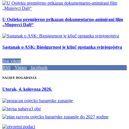
U Osijeku premijerno prikazan dokumentarno-animirani film
„Mupovci Dalj“
Sastanak o ASK: Biosigurnost je ključ opstanka svinjogojstva
Sve vijesti
RSS
Vimeo
facebook
NAJAVE DOGAĐANJA
Utorak, 4. kolovoza 2026.