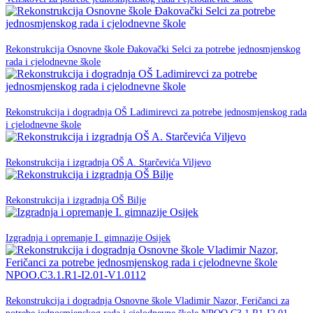
11. Lipnja 2025.
Rekonstrukcija Osnovne škole Đakovački Selci za potrebe jednosmjenskog
NPOO
rada i cjelodnevne škole
05. svibnja 2025.
Rekonstrukcija i dogradnja OŠ Ladimirevci za potrebe jednosmjenskog rada
NPOO
i cjelodnevne škole
23. siječnja 2025.
NPOO
Rekonstrukcija i izgradnja OŠ A. Starčevića Viljevo
22. siječnja 2025.
NPOO
Rekonstrukcija i izgradnja OŠ Bilje
21. siječnja 2025.
NPOO
Izgradnja i opremanje I. gimnazije Osijek
30. studenog -0001.
Rekonstrukcija i dogradnja Osnovne škole Vladimir Nazor, Feričanci za