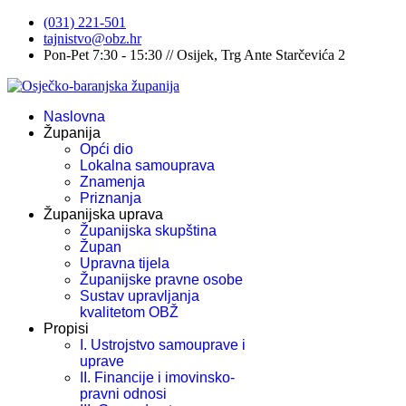
(031) 221-501
tajnistvo@obz.hr
Pon-Pet 7:30 - 15:30 // Osijek, Trg Ante Starčevića 2
Naslovna
Županija
Opći dio
Lokalna samouprava
Znamenja
Priznanja
Županijska uprava
Županijska skupština
Župan
Upravna tijela
Županijske pravne osobe
Sustav upravljanja
kvalitetom OBŽ
Propisi
I. Ustrojstvo samouprave i
uprave
II. Financije i imovinsko-
pravni odnosi