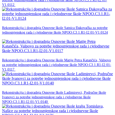
potrebe jednosmjenskog rada i cjelodnevne škole NPOO.C3.1.R1-I2.01-
NPOO
V1.0112
30. studenog -0001.
Rekonstrukcija i dogradnja Osnovne škole Satnica Đakovačka za potrebe
jednosmjenskog rada i cjelodnevne škole NPOO.C3.1.R1-I2.01-V1.0124
NPOO
30. studenog -0001.
Rekonstrukcija i dogradnja Osnovne škole Matije Petra Katančića, Valpovo
za potrebe jednosmjenskog rada i cjelodnevne škole NPOO.C3.1.R1-I2.01-
NPOO
V1.0117
30. studenog -0001.
Rekonstrukcija i dogradnja Osnovne škole Ladimirevci, Područne škole
Ivanovci za potrebe jednosmjenskog rada i cjelodnevne škole
NPOO
NPOO.C3.1.R1-I2.01-V1.0140