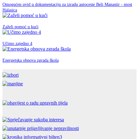
Omogućen uvid u dokumentaciju za izradu autoceste Beli Manastir - most
EU fondovi
Halasica
07. ožujka 2019.
EU fondovi
Zaželi pomoć u kući
12. rujna 2018.
EU fondovi
Učimo zajedno 4
26. travnja 2018.
EU fondovi
Energetska obnova zgrada škola