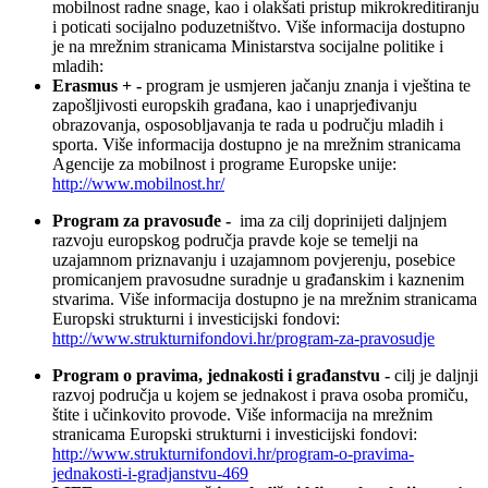
mobilnost radne snage, kao i olakšati pristup mikrokreditiranju
i poticati socijalno poduzetništvo. Više informacija dostupno
je na mrežnim stranicama Ministarstva socijalne politike i
mladih:
Erasmus + -
program je usmjeren jačanju znanja i vještina te
zapošljivosti europskih građana, kao i unaprjeđivanju
obrazovanja, osposobljavanja te rada u području mladih i
sporta. Više informacija dostupno je na mrežnim stranicama
Agencije za mobilnost i programe Europske unije:
http://www.mobilnost.hr/
Program za pravosuđe -
ima za cilj doprinijeti daljnjem
razvoju europskog područja pravde koje se temelji na
uzajamnom priznavanju i uzajamnom povjerenju, posebice
promicanjem pravosudne sura­dnje u građanskim i kaznenim
stvarima. Više informacija dostupno je na mrežnim stranicama
Europski strukturni i investicijski fondovi:
http://www.strukturnifondovi.hr/program-za-pravosudje
Program o pravima, jednakosti i građanstvu -
cilj je daljnji
razvoj područja u kojem se jednakost i prava osoba promiču,
štite i učinkovito provode. Više informacija na mrežnim
stranicama Europski strukturni i investicijski fondovi:
http://www.strukturnifondovi.hr/program-o-pravima-
jednakosti-i-gradjanstvu-469