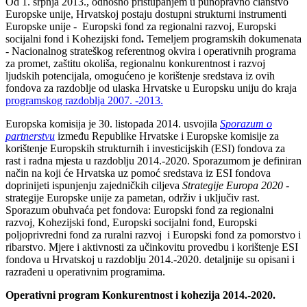
Od 1. srpnja 2013., odnosno pristupanjem u punopravno članstvo
Europske unije, Hrvatskoj postaju dostupni strukturni instrumenti
Europske unije -
Europski fond za regionalni razvoj, Europski
socijalni fond i Kohezijski fond
.
Temeljem programskih dokumenata
- Nacionalnog strateškog referentnog okvira i operativnih programa
za promet, zaštitu okoliša, regionalnu konkurentnost i razvoj
ljudskih potencijala, omogućeno je korištenje sredstava iz ovih
fondova za razdoblje od ulaska Hrvatske u Europsku uniju do kraja
programskog razdoblja 2007. -2013.
Europska komisija je 30. listopada 2014. usvojila
Sporazum o
partnerstvu
između Republike Hrvatske i Europske komisije za
korištenje Europskih strukturnih i investicijskih (ESI) fondova za
rast i radna mjesta u razdoblju 2014.-2020. Sporazumom je definiran
način na koji će Hrvatska uz pomoć sredstava iz ESI fondova
doprinijeti ispunjenju zajedničkih ciljeva
Strategije Europa 2020
-
strategije Europske unije za pametan, održiv i uključiv rast.
Sporazum obuhvaća pet fondova: Europski fond za regionalni
razvoj, Kohezijski fond, Europski socijalni fond, Europski
poljoprivredni fond za ruralni razvoj i Europski fond za pomorstvo i
ribarstvo. Mjere i aktivnosti za učinkovitu provedbu i korištenje ESI
fondova u Hrvatskoj u razdoblju 2014.-2020. detaljnije su opisani i
razrađeni u operativnim programima.
Operativni program Konkurentnost i kohezija 2014.-2020.