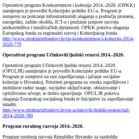
Operativni program Konkurentnost i kohezija 2014.-2020. (OPKK)
namijenjen je provedbi Kohezijske politike EU-a. Program je
usmjeren na poticanje infrastrukturnih ulaganja u područja prometa,
energetike, zaštite okoliša, ICT-a i pružanje potpore razvoju
poduzetništva i istraživačkih djelatnosti. OPKK pokriva ulaganja
Europskog fonda za regionalni razvoj i Kohezijskog fonda.
http://www.strukturnifondovi.hr/op-konkurentnost-i-kohezija-2014-
2020-779
Operativni program Učinkoviti ljudski resursi
2014.-2020.
Operativni program Učinkoviti ljudski resursi 2014.-2020.
(OPULJR) namijenjen je provedbi Kohezijske politike EU-a.
Program je usmjeren na rast zapošljavanja i jačanje socijalne
kohezije u Hrvatskoj. Prioriteti programa su visoka zapošljivost i
mobilnost radne snage, socijalno uključivanje, obrazovanje i
cjeloživotno učenje, te dobro upravljanje. OPULJR pokriva
ulaganja Europskog socijalnog fonda te Inicijative za zapošljavanje
mladih.
http://www.strukturnifondovi.hr/op-ucinkoviti-ljudski-potencijali-
2014-2020-780
Program ruralnog razvoja 2014.-2020.
Program ruralnog razvoja Republike Hrvatske za razdoblje