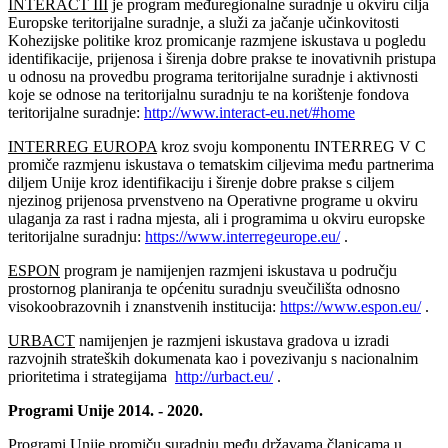
INTERACT III
je program međuregionalne suradnje u okviru cilja
Europske teritorijalne suradnje, a služi za jačanje učinkovitosti
Kohezijske politike kroz promicanje razmjene iskustava u pogledu
identifikacije, prijenosa i širenja dobre prakse te inovativnih pristupa
u odnosu na provedbu programa teritorijalne suradnje i aktivnosti
koje se odnose na teritorijalnu suradnju te na korištenje fondova
teritorijalne suradnje:
http://www.interact-eu.net/#home
INTERREG EUROPA
kroz svoju komponentu INTERREG V C
promiče razmjenu iskustava o tematskim ciljevima među partnerima
diljem Unije kroz identifikaciju i širenje dobre prakse s ciljem
njezinog prijenosa prvenstveno na Operativne programe u okviru
ulaganja za rast i radna mjesta, ali i programima u okviru europske
teritorijalne suradnju:
https://www.interregeurope.eu/
.
ESPON
program je namijenjen razmjeni iskustava u području
prostornog planiranja te općenitu suradnju sveučilišta odnosno
visokoobrazovnih i znanstvenih institucija:
https://www.espon.eu/
.
URBACT
namijenjen je razmjeni iskustava gradova u izradi
razvojnih strateških dokumenata kao i povezivanju s nacionalnim
prioritetima i strategijama
http://urbact.eu/
.
Programi Unije 2014. - 2020.
Programi Unije promiču suradnju među državama članicama u