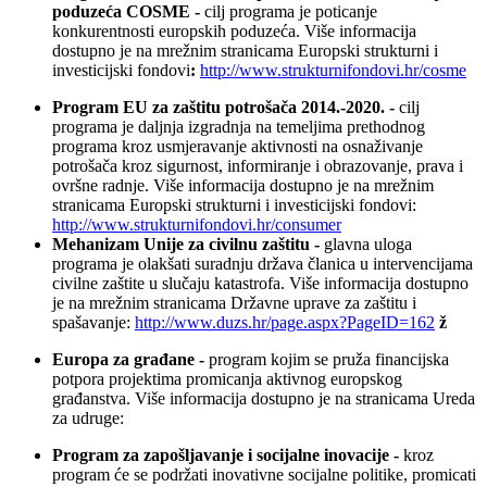
poduzeća COSME -
cilj programa je poticanje
konkurentnosti europskih poduzeća. Više informacija
dostupno je na mrežnim stranicama Europski strukturni i
investicijski fondovi
:
http://www.strukturnifondovi.hr/cosme
Program EU za zaštitu potrošača 2014.-2020. -
cilj
programa je daljnja izgradnja na temeljima prethodnog
programa kroz usmjeravanje aktivnosti na osnaživanje
potrošača kroz sigurnost, informiranje i obrazovanje, prava i
ovršne radnje. Više informacija dostupno je na mrežnim
stranicama Europski strukturni i investicijski fondovi:
http://www.strukturnifondovi.hr/consumer
Mehanizam Unije za civilnu zaštitu -
glavna uloga
programa je olakšati suradnju država članica u intervencijama
civilne zaštite u slučaju katastrofa. Više informacija dostupno
je na mrežnim stranicama Državne uprave za zaštitu i
spašavanje:
http://www.duzs.hr/page.aspx?PageID=162
ž
Europa za građane -
program kojim se pruža financijska
potpora projektima promicanja aktivnog europskog
građanstva. Više informacija dostupno je na stranicama Ureda
za udruge:
Program za zapošljavanje i socijalne inovacije -
kroz
program će se podržati inovativne socijalne politike, promicati