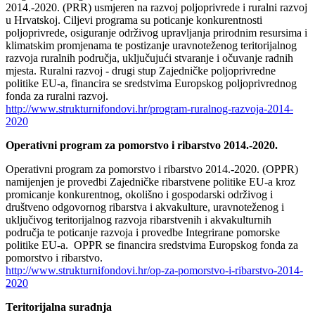
2014.-2020. (PRR) usmjeren na razvoj poljoprivrede i ruralni razvoj
u Hrvatskoj. Ciljevi programa su poticanje konkurentnosti
poljoprivrede, osiguranje održivog upravljanja prirodnim resursima i
klimatskim promjenama te postizanje uravnoteženog teritorijalnog
razvoja ruralnih područja, uključujući stvaranje i očuvanje radnih
mjesta. Ruralni razvoj - drugi stup Zajedničke poljoprivredne
politike EU-a, financira se sredstvima Europskog poljoprivrednog
fonda za ruralni razvoj.
http://www.strukturnifondovi.hr/program-ruralnog-razvoja-2014-
2020
Operativni program za pomorstvo i ribarstvo 2014.-2020.
Operativni program za pomorstvo i ribarstvo 2014.-2020. (OPPR)
namijenjen je provedbi Zajedničke ribarstvene politike EU-a kroz
promicanje konkurentnog, okolišno i gospodarski održivog i
društveno odgovornog ribarstva i akvakulture, uravnoteženog i
uključivog teritorijalnog razvoja ribarstvenih i akvakulturnih
područja te poticanje razvoja i provedbe Integrirane pomorske
politike EU-a. OPPR se financira sredstvima Europskog fonda za
pomorstvo i ribarstvo.
http://www.strukturnifondovi.hr/op-za-pomorstvo-i-ribarstvo-2014-
2020
Teritorijalna suradnja