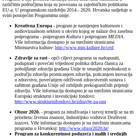
različitim područjima koja su povezana sa zajedničkim politikama
EU-a. U programskom razdoblju 2014.- 2020. Hrvatska sudjeluje u
svim postojećim Programima unije.
Kreativna Europa -
program je namijenjen kulturnom i
audiovizualnom sektoru u okviru kojeg se nalaze dva zasebna
potprograma - potprogram
Kultura
i potprogram
MEDIA
.
Više informacija dostupno je na mrežnim stranicama
Ministarstva kulture:
http://www.min-kulture.hr/ced/
Zdravlje za rast
- opći ciljevi programa su nadopuniti,
podupirati i povećati vrijednost politika država članica za
poboljšanje zdravlja građana Unije te smanjiti nejednakosti u
području zdravlja promicanjem zdravlja, poticanjem inovacija
u zdravstvu, povećanjem održivosti zdravstvenih sustava i
zaštitom građana Unije od ozbiljnih prekograničnih prijetnji
zdravlju. Više informacija dostupno je na mrežnim stranicama
Europski strukturni i investicijski fondovi:
http://www.strukturnifondovi.hr/zdravlje-za-rast
Obzor 2020. -
program za istraživanja i razvoj temelji se na tri
prioriteta: Izvrsna znanost
,
Industrijsko vodstvoi Društveni
izazovi
.
Više informacija dostupno je na mrežnim stranicama
programa u Hrvatskoj:
http://www.obzor2020.hr/
Program za konkurentnost poduzeća i malih i srednjih