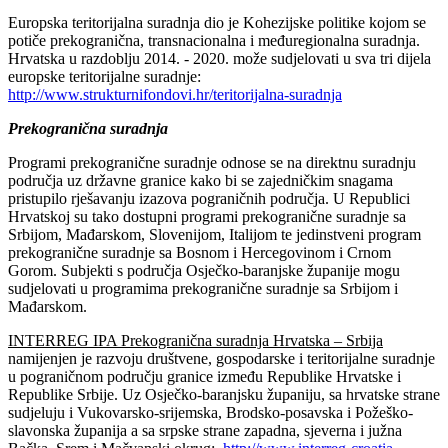
Europska teritorijalna suradnja dio je Kohezijske politike kojom se
potiče prekogranična, transnacionalna i međuregionalna suradnja.
Hrvatska u razdoblju 2014. - 2020. može sudjelovati u sva tri dijela
europske teritorijalne suradnje:
http://www.strukturnifondovi.hr/teritorijalna-suradnja
Prekogranična suradnja
Programi prekogranične suradnje odnose se na direktnu suradnju
područja uz državne granice kako bi se zajedničkim snagama
pristupilo rješavanju izazova pograničnih područja. U Republici
Hrvatskoj su tako dostupni programi prekogranične suradnje sa
Srbijom, Mađarskom, Slovenijom, Italijom te jedinstveni program
prekogranične suradnje sa Bosnom i Hercegovinom i Crnom
Gorom. Subjekti s područja Osječko-baranjske županije mogu
sudjelovati u programima prekogranične suradnje sa Srbijom i
Mađarskom.
INTERREG IPA Prekogranična suradnja Hrvatska – Srbija
namijenjen je razvoju društvene, gospodarske i teritorijalne suradnje
u pograničnom području granice između Republike Hrvatske i
Republike Srbije. Uz Osječko-baranjsku županiju, sa hrvatske strane
sudjeluju i Vukovarsko-srijemska, Brodsko-posavska i Požeško-
slavonska županija a sa srpske strane zapadna, sjeverna i južna