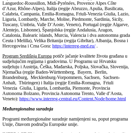
Languedoc-Roussillon, Midi-Pyrénées, Provence Alpes Côte
d’Azur, Rhône-Alpes), Italija (regije Abruzzo, Apulia, Basilicata,
Calabria, Campania, Emilia-Romagna, Friuli-Venezia Giulia, Lazio,
Liguria, Lombardy, Marche, Molise, Piedmonte, Sardinia, Sicily,
Tuscany, Umbria, Valle D’Aoste, Veneto), Portugal (regije Algarve,
Alentejo, Lisbonne), Španjolska (regije Andalusia, Aragon,
Catalonia, Balearic islands, Murcia, Valencia i dva autonomna grada
Ceuta i Melilla), Velika Britanija (regija Gibrltar), Albanija, Bosna i
Hercegovina i Crna Gora:
https://interreg-med.eu/
.
Program Središnja Europa
potiče jačanje kvalitete života građana u
sudjelujućim regijama i gradovima. U Programu uz Hrvatsku
sudjeluju i Austrija, Češka, Mađarska, Poljska, Slovačka, Slovenija,
Njemačka (regije Baden-Württemberg, Bayern, Berlin,
Brandenburg, Mecklenburg-Vorpommern, Sachsen, Sachsen-
Anhalt, Thüringen) i Italija (regije Emilia-Romagna, Friuli
Venezia Giulia, Liguria, Lombardia, Piemonte, Provincia
Autonoma Bolzano, Provincia Autonoma Trento, Valle d’Aosta,
Veneto):
https://www.interreg-central.eu/Content.Node/home.html
Međuregionalna suradnja
Programi međuregionalne suradnje namijenjeni su, poput programa
Unije, čitavom području Europske unije.