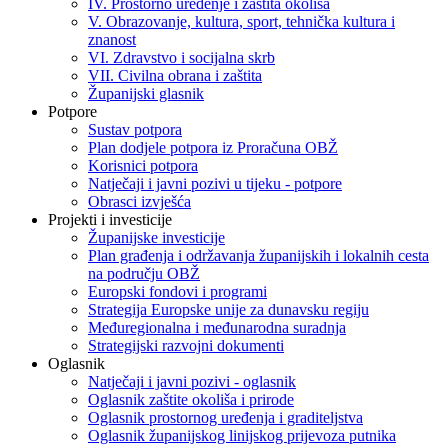
IV. Prostorno uređenje i zaštita okoliša
V. Obrazovanje, kultura, sport, tehnička kultura i
znanost
VI. Zdravstvo i socijalna skrb
VII. Civilna obrana i zaštita
Županijski glasnik
Potpore
Sustav potpora
Plan dodjele potpora iz Proračuna OBŽ
Korisnici potpora
Natječaji i javni pozivi u tijeku - potpore
Obrasci izvješća
Projekti i investicije
Županijske investicije
Plan građenja i održavanja županijskih i lokalnih cesta
na području OBŽ
Europski fondovi i programi
Strategija Europske unije za dunavsku regiju
Međuregionalna i međunarodna suradnja
Strategijski razvojni dokumenti
Oglasnik
Natječaji i javni pozivi - oglasnik
Oglasnik zaštite okoliša i prirode
Oglasnik prostornog uređenja i graditeljstva
Oglasnik županijskog linijskog prijevoza putnika