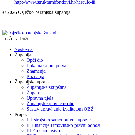
http://www.strukturnifondovi.hr/hercule-iii
© 2026 Osječko-baranjska županija
Izjava o pristupačnosti
Traži ...
Naslovna
Županija
Opći dio
Lokalna samouprava
Znamenja
Priznanja
Županijska uprava
Županijska skupština
Župan
Upravna tijela
Županijske pravne osobe
Sustav upravljanja kvalitetom OBŽ
Propisi
I. Ustrojstvo samouprave i uprave
II. Financije i imovinsko-pravni odnosi
III. Gospodarstvo