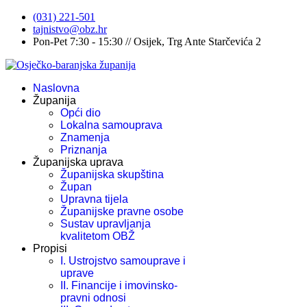
(031) 221-501
tajnistvo@obz.hr
Pon-Pet 7:30 - 15:30 // Osijek, Trg Ante Starčevića 2
Naslovna
Županija
Opći dio
Lokalna samouprava
Znamenja
Priznanja
Županijska uprava
Županijska skupština
Župan
Upravna tijela
Županijske pravne osobe
Sustav upravljanja
kvalitetom OBŽ
Propisi
I. Ustrojstvo samouprave i
uprave
II. Financije i imovinsko-
pravni odnosi