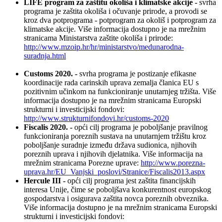
LIFE program za zaštitu okoliša i klimatske akcije -
svrha
programa je zaštita okoliša i očuvanje prirode, a provodi se
kroz dva potprograma - potprogram za okoliš i potprogram za
klimatske akcije. Više informacija dostupno je na mrežnim
stranicama Ministarstva zaštite okoliša i prirode:
http://www.mzoip.hr/hr/ministarstvo/medunarodna-
suradnja.html
Customs 2020. -
svrha programa je postizanje efikasne
koordinacije rada carinskih uprava zemalja članica EU s
pozitivnim učinkom na funkcioniranje unutarnjeg tržišta. Više
informacija dostupno je na mrežnim stranicama Europski
strukturni i investicijski fondovi:
http://www.strukturnifondovi.hr/customs-2020
Fiscalis 2020. -
opći cilj programa je poboljšanje pravilnog
funkcioniranja poreznih sustava na unutarnjem tržištu kroz
poboljšanje suradnje između država sudionica, njihovih
poreznih uprava i njihovih djelatnika. Više informacija na
mrežnim stranicama Porezne uprave:
http://www.porezna-
uprava.hr/EU_Vanjski_poslovi/Stranice/Fiscalis2013.aspx
Hercule III -
opći cilj programa jest zaštita financijskih
interesa Unije, čime se poboljšava konkurentnost europskog
gospodarstva i osigurava zaštita novca poreznih obveznika.
Više informacija dostupno je na mrežnim stranicama Europski
strukturni i investicijski fondovi: