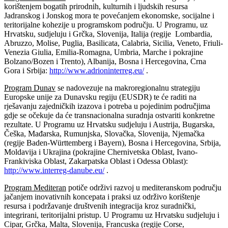
korištenjem bogatih prirodnih, kulturnih i ljudskih resursa
Jadranskog i Jonskog mora te povećanjem ekonomske, socijalne i
teritorijalne kohezije u programskom području. U Programu, uz
Hrvatsku, sudjeluju i Grčka, Slovenija, Italija (regije Lombardia,
Abruzzo, Molise, Puglia, Basilicata, Calabria, Sicilia, Veneto, Friuli-
Venezia Giulia, Emilia-Romagna, Umbria, Marche i pokrajine
Bolzano/Bozen i Trento), Albanija, Bosna i Hercegovina, Crna
Gora i Srbija:
http://www.adrioninterreg.eu/
.
Program Dunav
se nadovezuje na makroregionalnu strategiju
Europske unije za Dunavsku regiju (EUSDR) te će raditi na
rješavanju zajedničkih izazova i potreba u pojedinim područjima
gdje se očekuje da će transnacionalna suradnja ostvariti konkretne
rezultate. U Programu uz Hrvatsku sudjeluju i Austrija, Bugarska,
Češka, Mađarska, Rumunjska, Slovačka, Slovenija, Njemačka
(regije Baden-Württemberg i Bayern), Bosna i Hercegovina, Srbija,
Moldavija i Ukrajina (pokrajine Chernivetska Oblast, Ivano-
Frankiviska Oblast, Zakarpatska Oblast i Odessa Oblast):
http://www.interreg-danube.eu/
.
Program Mediteran
potiče održivi razvoj u mediteranskom području
jačanjem inovativnih koncepata i praksi uz održivo korištenje
resursa i podržavanje društvenih integracija kroz suradnički,
integrirani, teritorijalni pristup. U Programu uz Hrvatsku sudjeluju i
Cipar, Grčka, Malta, Slovenija, Francuska (regije Corse,