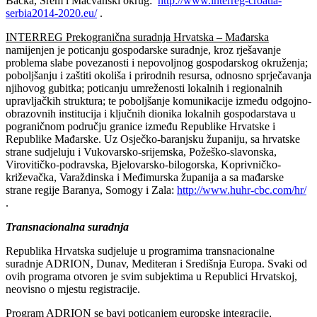
Bačka, Srem i Mačvanski okrug:
http://www.interreg-croatia-
serbia2014-2020.eu/
.
INTERREG Prekogranična suradnja Hrvatska – Mađarska
namijenjen je poticanju gospodarske suradnje, kroz rješavanje
problema slabe povezanosti i nepovoljnog gospodarskog okruženja;
poboljšanju i zaštiti okoliša i prirodnih resursa, odnosno sprječavanja
njihovog gubitka; poticanju umreženosti lokalnih i regionalnih
upravljačkih struktura; te poboljšanje komunikacije između odgojno-
obrazovnih institucija i ključnih dionika lokalnih gospodarstava u
pograničnom području granice između Republike Hrvatske i
Republike Mađarske. Uz Osječko-baranjsku županiju, sa hrvatske
strane sudjeluju i Vukovarsko-srijemska, Požeško-slavonska,
Virovitičko-podravska, Bjelovarsko-bilogorska, Koprivničko-
križevačka, Varaždinska i Međimurska županija a sa mađarske
strane regije Baranya, Somogy i Zala:
http://www.huhr-cbc.com/hr/
.
Transnacionalna suradnja
Republika Hrvatska sudjeluje u programima transnacionalne
suradnje ADRION, Dunav, Mediteran i Središnja Europa. Svaki od
ovih programa otvoren je svim subjektima u Republici Hrvatskoj,
neovisno o mjestu registracije.
Program ADRION
se bavi poticanjem europske integracije,