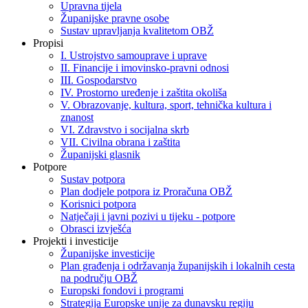
Upravna tijela
Županijske pravne osobe
Sustav upravljanja kvalitetom OBŽ
Propisi
I. Ustrojstvo samouprave i uprave
II. Financije i imovinsko-pravni odnosi
III. Gospodarstvo
IV. Prostorno uređenje i zaštita okoliša
V. Obrazovanje, kultura, sport, tehnička kultura i
znanost
VI. Zdravstvo i socijalna skrb
VII. Civilna obrana i zaštita
Županijski glasnik
Potpore
Sustav potpora
Plan dodjele potpora iz Proračuna OBŽ
Korisnici potpora
Natječaji i javni pozivi u tijeku - potpore
Obrasci izvješća
Projekti i investicije
Županijske investicije
Plan građenja i održavanja županijskih i lokalnih cesta
na području OBŽ
Europski fondovi i programi
Strategija Europske unije za dunavsku regiju