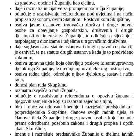
za gradove, općine i Županiju kao cjelinu,
daje i razmatra inicijative za promjenu područja Županije,
odlučuje o raspisivanju referenduma pod uvjetima i na način
propisan zakonom, ovim Statutom i Poslovnikom Skupštine,
osniva javne ustanove, trgovačka društva i druge pravne
osobe za obavljanje gospodarskih, društvenih i drugih
djelatnosti od interesa za Županiju, te odlučuje o stjecanju i
raspolaganju dionicama i udjelima u trgovačkim društvima,
daje suglasnost na statute ustanova i drugih pravnih osoba čiji
je osnivač, te na statute drugih ustanova kada je to predviđeno
zakonom,
osniva upravna tijela koja obavljaju poslove iz samoupravnog
djelokruga Županije, te uređuje njihov djelokrug i ustrojstvo,
osniva radna tijela, određuje njihov djelokrug, sastav i način
rada,
donosi plan rada Skupštine,
razmatra izvješća o radu župana,
odlučuje o raspisivanju referenduma o opozivu župana i
njegovih zamjenika koji su izabrani zajedno s njim,
bira i opoziva odnosno imenuje i razrješuje predsjednika i
potpredsjednika Skupštine, članove svojih radnih tijela, te
članove tijela Županije i druge pravne osobe koje imenuje
prema odredbama posebnih zakona i drugih propisa i općih
akata Skupštine,
imenuje i razrješuje predstavnike Županije u tijelima javnih