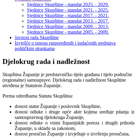
Sjednice Skupštine - mandat 2025. - 2029.
Sjednice Skupštine - mandat 2021. - 2025.
Sjednice Skupštine - mandat 2017. - 2021.
Sjednice Skupštine - mandat 2013. - 2017.
Sjednice Skupštine - mandat 2009. - 2013.
Sjednice Skupštine - mandat 2005. - 2009.
Javnost rada Skupštine
Izvješće o iznosu raspoređenih i isplaćenih sredstava
političkim strankama
Djelokrug rada i nadležnost
Skupština Županije je predstavničko tijelo građana i tijelo područne
(regionalne) samouprave. Djelokrug rada i nadležnost Skupštine
utvrđena je Statutom Županije.
Prema odredbama Statuta Skupština:
donosi statut Županije i poslovnik Skupštine,
donosi odluke i druge opće akte kojima uređuje pitanja iz
samoupravnog djelokruga Županije,
donosi odluke o visini županijskih poreza i drugih prihoda
Županije, u skladu sa zakonom,
donosi proračun Županije i izvještaje o izvršenju proračuna,