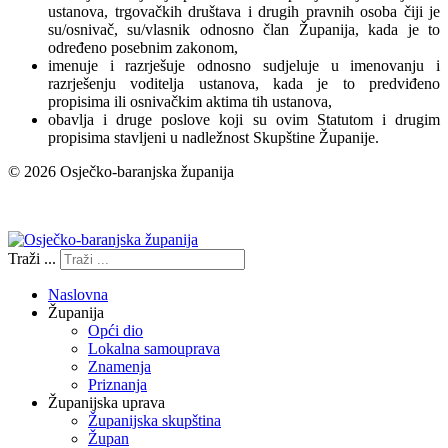
ustanova, trgovačkih društava i drugih pravnih osoba čiji je
su/osnivač, su/vlasnik odnosno član Županija, kada je to
određeno posebnim zakonom,
imenuje i razrješuje odnosno sudjeluje u imenovanju i
razrješenju voditelja ustanova, kada je to predviđeno
propisima ili osnivačkim aktima tih ustanova,
obavlja i druge poslove koji su ovim Statutom i drugim
propisima stavljeni u nadležnost Skupštine Županije.
© 2026 Osječko-baranjska županija
Izjava o pristupačnosti
Traži ...
Naslovna
Županija
Opći dio
Lokalna samouprava
Znamenja
Priznanja
Županijska uprava
Županijska skupština
Župan