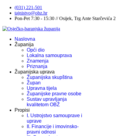
(031) 221-501
tajnistvo@obz.hr
Pon-Pet 7:30 - 15:30 // Osijek, Trg Ante Starčevića 2
Naslovna
Županija
Opći dio
Lokalna samouprava
Znamenja
Priznanja
Županijska uprava
Županijska skupština
Župan
Upravna tijela
Županijske pravne osobe
Sustav upravljanja
kvalitetom OBŽ
Propisi
I. Ustrojstvo samouprave i
uprave
II. Financije i imovinsko-
pravni odnosi