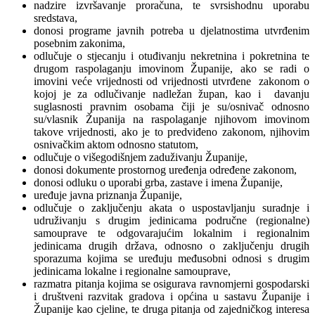
nadzire izvršavanje proračuna, te svrsishodnu uporabu
sredstava,
donosi programe javnih potreba u djelatnostima utvrđenim
posebnim zakonima,
odlučuje o stjecanju i otuđivanju nekretnina i pokretnina te
drugom raspolaganju imovinom Županije, ako se radi o
imovini veće vrijednosti od vrijednosti utvrđene zakonom o
kojoj je za odlučivanje nadležan župan, kao i davanju
suglasnosti pravnim osobama čiji je su/osnivač odnosno
su/vlasnik Županija na raspolaganje njihovom imovinom
takove vrijednosti, ako je to predviđeno zakonom, njihovim
osnivačkim aktom odnosno statutom,
odlučuje o višegodišnjem zaduživanju Županije,
donosi dokumente prostornog uređenja određene zakonom,
donosi odluku o uporabi grba, zastave i imena Županije,
uređuje javna priznanja Županije,
odlučuje o zaključenju akata o uspostavljanju suradnje i
udruživanju s drugim jedinicama područne (regionalne)
samouprave te odgovarajućim lokalnim i regionalnim
jedinicama drugih država, odnosno o zaključenju drugih
sporazuma kojima se uređuju međusobni odnosi s drugim
jedinicama lokalne i regionalne samouprave,
razmatra pitanja kojima se osigurava ravnomjerni gospodarski
i društveni razvitak gradova i općina u sastavu Županije i
Županije kao cjeline, te druga pitanja od zajedničkog interesa