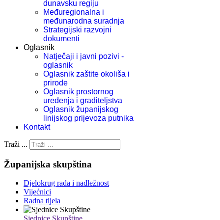
dunavsku regiju
Međuregionalna i
međunarodna suradnja
Strategijski razvojni
dokumenti
Oglasnik
Natječaji i javni pozivi -
oglasnik
Oglasnik zaštite okoliša i
prirode
Oglasnik prostornog
uređenja i graditeljstva
Oglasnik županijskog
linijskog prijevoza putnika
Kontakt
Traži ...
Županijska skupština
Djelokrug rada i nadležnost
Vijećnici
Radna tijela
Sjednice Skupštine