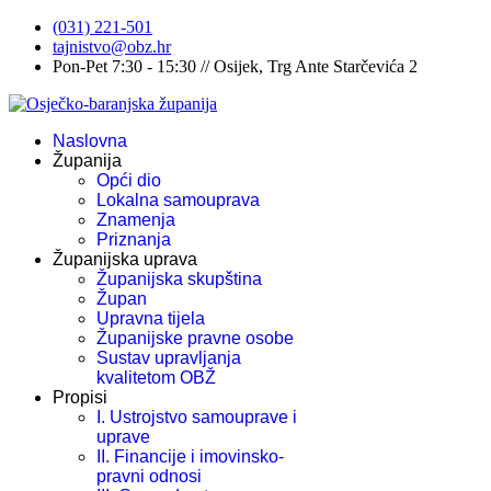
(031) 221-501
tajnistvo@obz.hr
Pon-Pet 7:30 - 15:30 // Osijek, Trg Ante Starčevića 2
Naslovna
Županija
Opći dio
Lokalna samouprava
Znamenja
Priznanja
Županijska uprava
Županijska skupština
Župan
Upravna tijela
Županijske pravne osobe
Sustav upravljanja
kvalitetom OBŽ
Propisi
I. Ustrojstvo samouprave i
uprave
II. Financije i imovinsko-
pravni odnosi