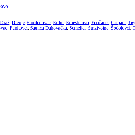
povo
Draž
,
Drenje
,
Đurđenovac
,
Erdut
,
Ernestinovo
,
Feričanci
,
Gorjani
,
Jag
ovac
,
Punitovci
,
Satnica Đakovačka
,
Semeljci
,
Strizivojna
,
Šodolovci
,
T