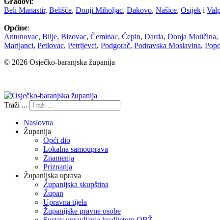
Gradovi
:
Beli Manastir
,
Belišće
,
Donji Miholjac
,
Đakovo
,
Našice
,
Osijek
i
Val
Općine
:
Antunovac
,
Bilje
,
Bizovac
,
Čeminac
,
Čepin
,
Darda
,
Donja Motičina
,
Marijanci
,
Petlovac
,
Petrijevci
,
Podgorač
,
Podravska Moslavina
,
Pop
© 2026 Osječko-baranjska županija
Izjava o pristupačnosti
Traži ...
Naslovna
Županija
Opći dio
Lokalna samouprava
Znamenja
Priznanja
Županijska uprava
Županijska skupština
Župan
Upravna tijela
Županijske pravne osobe
Sustav upravljanja kvalitetom OBŽ