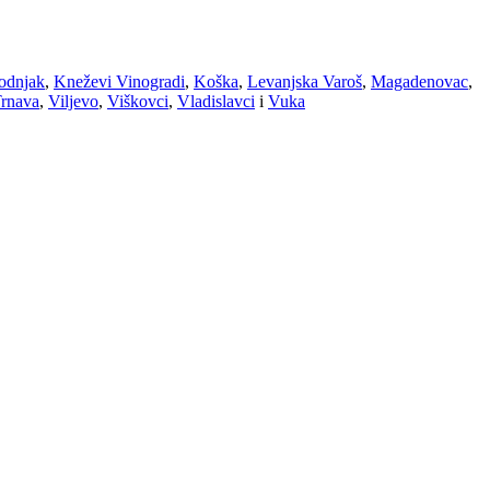
odnjak
,
Kneževi Vinogradi
,
Koška
,
Levanjska Varoš
,
Magadenovac
,
rnava
,
Viljevo
,
Viškovci
,
Vladislavci
i
Vuka