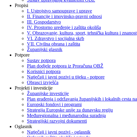
Propisi
I. Ustrojstvo samouprave i uprave
II. Financije i imovinsko-pravni odnosi
III. Gospodarstvo
IV. Prostorno uređenje i zaštita okoliša
V. Obrazovanje, kultura, sport, tehnička kultura i znanost
VI. Zdravstvo i socijalna skrb
VII. Civilna obrana i zaštita
Županijski glasnik
Potpore
Sustav potpora
Plan dodjele potpora iz Proračuna OBŽ
Korisnici potpora
Natječaji i javni pozivi u tijeku - potpore
Obrasci izvješća
Projekti i investicije
Županijske investicije
Plan građenja i održavanja županijskih i lokalnih cesta
Europski fondovi i programi
Strategija Europske unije za dunavsku regiju
Međuregionalna i međunarodna suradnja
Strategijski razvojni dokumenti
Oglasnik
Natječaji i javni pozivi - oglasnik