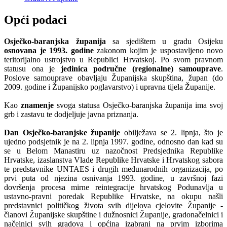
Opći podaci
Osječko-baranjska županija
sa sjedištem u gradu Osijeku
osnovana je 1993. godine
zakonom kojim je uspostavljeno novo
teritorijalno ustrojstvo u Republici Hrvatskoj. Po svom pravnom
statusu ona je
jedinica područne (regionalne) samouprave
.
Poslove samouprave obavljaju Županijska skupština, župan (do
2009. godine i Županijsko poglavarstvo) i upravna tijela Županije.
Kao
znamenje
svoga statusa Osječko-baranjska županija ima svoj
grb i zastavu te dodjeljuje javna priznanja.
Dan Osječko-baranjske županije
obilježava se 2. lipnja, što je
ujedno podsjetnik je na 2. lipnja 1997. godine, odnosno dan kad su
se u Belom Manastiru uz nazočnost Predsjednika Republike
Hrvatske, izaslanstva Vlade Republike Hrvatske i Hrvatskog sabora
te predstavnike UNTAES i drugih međunarodnih organizacija, po
prvi puta od njezina osnivanja 1993. godine, u završnoj fazi
dovršenja procesa mirne reintegracije hrvatskog Podunavlja u
ustavno-pravni poredak Republike Hrvatske, na okupu našli
predstavnici političkog života svih dijelova cjelovite Županije -
članovi Županijske skupštine i dužnosnici Županije, gradonačelnici i
načelnici svih gradova i općina izabrani na prvim izborima