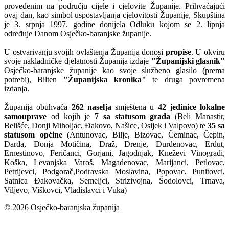
provedenim na području cijele i cjelovite Županije. Prihvaćajući
ovaj dan, kao simbol uspostavljanja cjelovitosti Županije, Skupština
je 3. srpnja 1997. godine donijela Odluku kojom se 2. lipnja
određuje Danom Osječko-baranjske županije.
U ostvarivanju svojih ovlaštenja Županija donosi
propise
. U okviru
svoje nakladničke djelatnosti Županija izdaje
"Županijski glasnik"
Osječko-baranjske županije kao svoje službeno glasilo (prema
potrebi), Bilten
"Županijska kronika"
te druga povremena
izdanja.
Županija obuhvaća
262 naselja
smještena u
42 jedinice lokalne
samouprave
od kojih je
7 sa statusom grada
(Beli Manastir,
Belišće, Donji Miholjac, Đakovo, Našice, Osijek i Valpovo) te
35 sa
statusom općine
(Antunovac, Bilje, Bizovac, Čeminac, Čepin,
Darda, Donja Motičina, Draž, Drenje, Đurđenovac, Erdut,
Ernestinovo, Feričanci, Gorjani, Jagodnjak, Kneževi Vinogradi,
Koška, Levanjska Varoš, Magadenovac, Marijanci, Petlovac,
Petrijevci, Podgorač,Podravska Moslavina, Popovac, Punitovci,
Satnica Đakovačka, Semeljci, Strizivojna, Šodolovci, Trnava,
Viljevo, Viškovci, Vladislavci i Vuka)
© 2026 Osječko-baranjska županija
Izjava o pristupačnosti