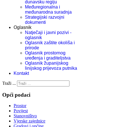
dunavsku regiju
Međuregionalna i
međunarodna suradnja
Strategijski razvojni
dokumenti
Oglasnik
Natječaji i javni pozivi -
oglasnik
Oglasnik zaštite okoliša i
prirode
Oglasnik prostornog
uređenja i graditeljstva
Oglasnik županijskog
linijskog prijevoza putnika
Kontakt
Traži ...
Opći podaci
Prostor
Povijest
Stanovništvo
Vjerske zajednice
Gradovi i općine