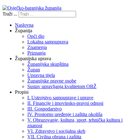
Traži ...
Naslovna
Županija
Opći dio
Lokalna samouprava
Znamenja
Priznanja
Županijska uprava
Županijska skupština
Župan
Upravna tijela
Županijske pravne osobe
Sustav upravljanja kvalitetom OBŽ
Propisi
I. Ustrojstvo samouprave i uprave
II. Financije i imovinsko-pravni odnosi
III. Gospodarstvo
IV. Prostorno uređenje i zaštita okoliša
V. Obrazovanje, kultura, sport, tehnička kultura i
znanost
VI. Zdravstvo i socijalna skrb
VII. Civilna obrana i zaštita