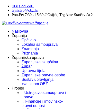
(031) 221-501
tajnistvo@obz.hr
Pon-Pet 7:30 - 15:30 // Osijek, Trg Ante Starčevića 2
Naslovna
Županija
Opći dio
Lokalna samouprava
Znamenja
Priznanja
Županijska uprava
Županijska skupština
Župan
Upravna tijela
Županijske pravne osobe
Sustav upravljanja
kvalitetom OBŽ
Propisi
I. Ustrojstvo samouprave i
uprave
II. Financije i imovinsko-
pravni odnosi