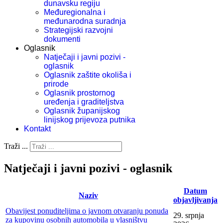
dunavsku regiju
Međuregionalna i
međunarodna suradnja
Strategijski razvojni
dokumenti
Oglasnik
Natječaji i javni pozivi -
oglasnik
Oglasnik zaštite okoliša i
prirode
Oglasnik prostornog
uređenja i graditeljstva
Oglasnik županijskog
linijskog prijevoza putnika
Kontakt
Traži ...
Natječaji i javni pozivi - oglasnik
Datum
Naziv
objavljivanja
Obavijest ponuditeljima o javnom otvaranju ponuda
29. srpnja
za kupovinu osobnih automobila u vlasništvu