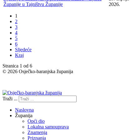
Županije u Tajništvu Županije
2026.
1
2
3
4
5
6
Sljedeće
Kraj
Stranica 1 od 6
© 2026 Osječko-baranjska županija
Izjava o pristupačnosti
Traži ...
Naslovna
Županija
Opći dio
Lokalna samouprava
Znamenja
Priznanja