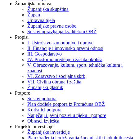
Županijska uprava
Županijska skupština
Župan
Upravna tijela
Županijske pravne osobe
Sustav upravljanja kvalitetom OBŽ
Propisi
I. Ustrojstvo samouprave i uprave
II. Financije i imovinsko-pravni odnosi
III. Gospodarstvo
IV. Prostorno uređenje i zaštita okoliša
V. Obrazovanje, kultura, sport, tehnička kultura i
znanost
VI. Zdravstvo i socijalna skrb
VII. Civilna obrana i zaštita
Županijski glasnik
Potpore
Sustav potpora
Plan dodjele potpora iz Proračuna OBŽ
Korisnici potpora
Natječaji i javni pozivi u tijeku - potpore
Obrasci izvješća
Projekti i investicije
Županijske investicije
Plan građenja i održavanja županijskih i lokalnih cesta