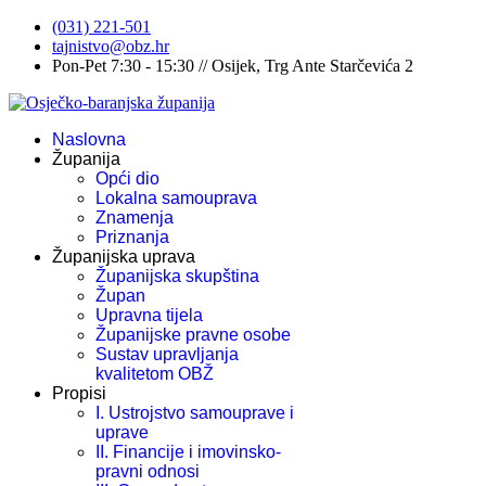
(031) 221-501
tajnistvo@obz.hr
Pon-Pet 7:30 - 15:30 // Osijek, Trg Ante Starčevića 2
Naslovna
Županija
Opći dio
Lokalna samouprava
Znamenja
Priznanja
Županijska uprava
Županijska skupština
Župan
Upravna tijela
Županijske pravne osobe
Sustav upravljanja
kvalitetom OBŽ
Propisi
I. Ustrojstvo samouprave i
uprave
II. Financije i imovinsko-
pravni odnosi