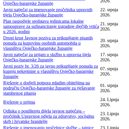
2026.
Osječko-baranjske županije
Javni natječaj za imenovanje pročelnika upravnih
22. srpnja
tijela Osječko-baranjske županije
2026.
Plan raspodjele sredstava jedinicama lokalne
21. srpnja
samouprave za sufinanciranje izgradnje dječjih vrtića
2026.
u 2026. godini
Drugi krug Javnog poziva za prikupljanje pisanih
20. srpnja
ponuda za kupovinu osobnih automobila u
2026.
vlasništvu Osječko-baranjske županije
Javni natječaj za prijam u službu u upravna tijela
17. srpnja
Osječko-baranjske županije
2026.
Javni poziv br. 3/26 za javno prikupljanje ponuda za
07. srpnja
kupnju nekretnine u vlasništvu Osječko-baranjske
2026.
županije
Rješenje o dodjeli potpora mladim obiteljima na
01. srpnja
području Osječko-baranjske županije za rješavanje
2026.
stambenog pitanja
24. Lipnja
Rješenje o prijmu
2026.
Odluka o poništenju dijela javnog natječaja –
23. Lipnja
pročelnik Upravnog odjela za zdravstvo, socijalnu
2026.
skrb i hrvatske branitelje
Rješenje o imenovanju pročelnice službe – tajnice
23. Lipnja