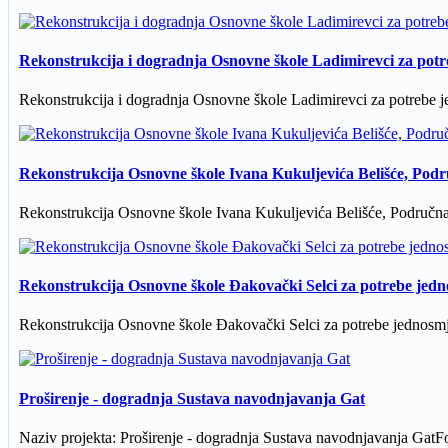
Rekonstrukcija i dogradnja Osnovne škole Ladimirevci za potr
Rekonstrukcija i dogradnja Osnovne škole Ladimirevci za potrebe j
Rekonstrukcija Osnovne škole Ivana Kukuljevića Belišće, Podru
Rekonstrukcija Osnovne škole Ivana Kukuljevića Belišće, Područna 
Rekonstrukcija Osnovne škole Đakovački Selci za potrebe jedn
Rekonstrukcija Osnovne škole Đakovački Selci za potrebe jednosmje
Proširenje - dogradnja Sustava navodnjavanja Gat
Naziv projekta: Proširenje - dogradnja Sustava navodnjavanja GatFo