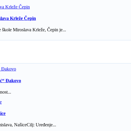
slava Krleže Čepin
škole Miroslava Krleže, Čepin je...
čić“ Đakovo
ost...
ice
slava, NašiceCilj: Uređenje...