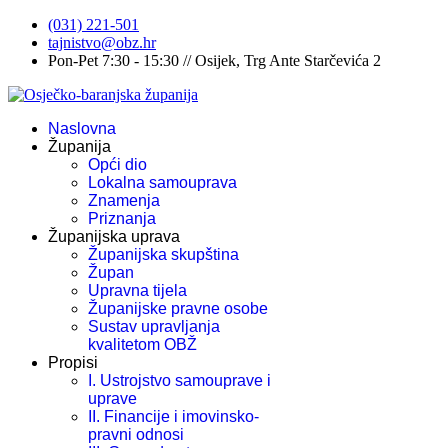
(031) 221-501
tajnistvo@obz.hr
Pon-Pet 7:30 - 15:30 // Osijek, Trg Ante Starčevića 2
Naslovna
Županija
Opći dio
Lokalna samouprava
Znamenja
Priznanja
Županijska uprava
Županijska skupština
Župan
Upravna tijela
Županijske pravne osobe
Sustav upravljanja
kvalitetom OBŽ
Propisi
I. Ustrojstvo samouprave i
uprave
II. Financije i imovinsko-
pravni odnosi