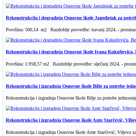
Rekonstrukcija i dogradnja Osnovne škole Jagodnjak za potre
Površina: 500,14 m2 Razdoblje provedbe: travanj 2024. - prosinac
Rekonstrukcija i dogradnja Osnovne škole Ivana Kukuljevića, 
Površina: 1.958,57 m2 Razdoblje provedbe: siječanj 2024. - prosina
Rekonstrukcija i izgradnja Osnovne škole Bilje za potrebe jed
Rekonstrukcija i izgradnja Osnovne škole Bilje za potrebe jednosmj
Rekonstrukcija i izgradnja Osnovne škole Ante Starčević, Vilje
Rekonstrukcija i izgradnja Osnovne škole Ante Starčević, Viljevo za