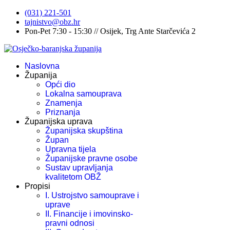
(031) 221-501
tajnistvo@obz.hr
Pon-Pet 7:30 - 15:30 // Osijek, Trg Ante Starčevića 2
Naslovna
Županija
Opći dio
Lokalna samouprava
Znamenja
Priznanja
Županijska uprava
Županijska skupština
Župan
Upravna tijela
Županijske pravne osobe
Sustav upravljanja
kvalitetom OBŽ
Propisi
I. Ustrojstvo samouprave i
uprave
II. Financije i imovinsko-
pravni odnosi