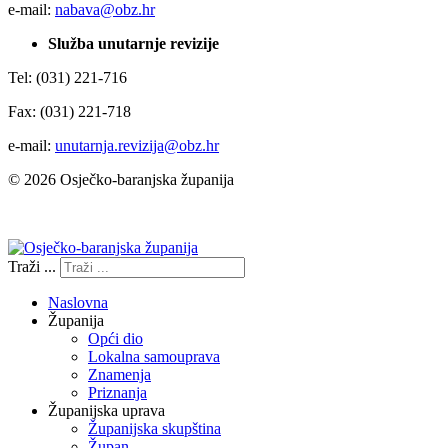
e-mail:
nabava@obz.hr
Služba unutarnje revizije
Tel: (031) 221-716
Fax: (031) 221-718
e-mail:
unutarnja.revizija@obz.hr
© 2026 Osječko-baranjska županija
Izjava o pristupačnosti
Traži ...
Naslovna
Županija
Opći dio
Lokalna samouprava
Znamenja
Priznanja
Županijska uprava
Županijska skupština
Župan