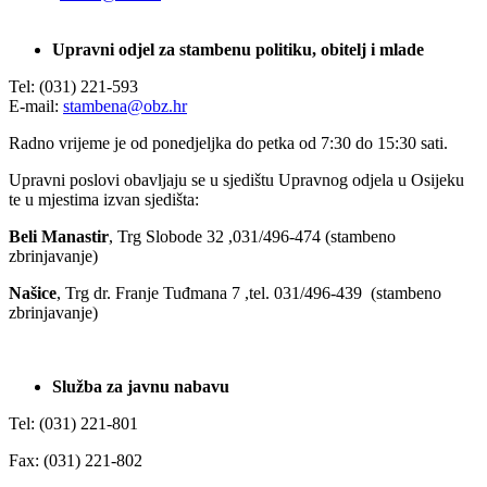
Upravni odjel za stambenu politiku, obitelj i mlade
Tel: (031) 221-593
E-mail:
stambena@obz.hr
Radno vrijeme je od ponedjeljka do petka od 7:30 do 15:30 sati.
Upravni poslovi obavljaju se u sjedištu Upravnog odjela u Osijeku
te u mjestima izvan sjedišta:
Beli Manastir
, Trg Slobode 32 ,031/496-474 (stambeno
zbrinjavanje)
Našice
, Trg dr. Franje Tuđmana 7 ,tel. 031/496-439 (stambeno
zbrinjavanje)
Služba za javnu nabavu
Tel: (031) 221-801
Fax: (031) 221-802