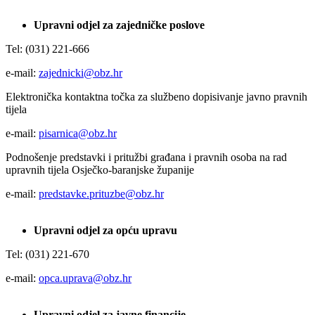
Upravni odjel za zajedničke poslove
Tel: (031) 221-666
e-mail:
zajednicki@obz.hr
Elektronička kontaktna točka za službeno dopisivanje javno pravnih
tijela
e-mail:
pisarnica@obz.hr
Podnošenje predstavki i pritužbi građana i pravnih osoba na rad
upravnih tijela Osječko-baranjske županije
e-mail:
predstavke.prituzbe@obz.hr
Upravni odjel za opću upravu
Tel: (031) 221-670
e-mail:
opca.uprava@obz.hr
Upravni odjel za javne financije