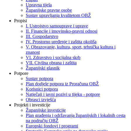
Upravna tijela
Županijske pravne osobe
Sustav upravljanja kvalitetom OBŽ
Propisi
I. Ustrojstvo samouprave i uprave
II. Financije i imovinsko-pravni odnosi
III. Gospodarstvo
IV. Prostorno uređenje i zaštita okoliša
V. Obrazovanje, kultura, sport, tehnička kultura i
znanost
VI. Zdravstvo i socijalna skrb
VII. Civilna obrana i zaštita
Županijski glasnik
Potpore
Sustav potpora
Plan dodjele potpora iz Proračuna OBŽ
Korisnici potpora
Natječaji i javni pozivi u tijeku - potpore
Obrasci izvješća
Projekti i investicije
Županijske investicije
Plan građenja i održavanja županijskih i lokalnih cesta
na području OBŽ
Europski fondovi i programi