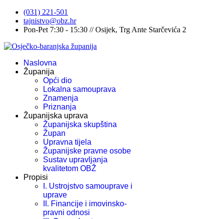
(031) 221-501
tajnistvo@obz.hr
Pon-Pet 7:30 - 15:30 // Osijek, Trg Ante Starčevića 2
Naslovna
Županija
Opći dio
Lokalna samouprava
Znamenja
Priznanja
Županijska uprava
Županijska skupština
Župan
Upravna tijela
Županijske pravne osobe
Sustav upravljanja
kvalitetom OBŽ
Propisi
I. Ustrojstvo samouprave i
uprave
II. Financije i imovinsko-
pravni odnosi