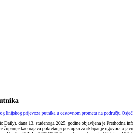
putnika
skog linijskog prijevoza putnika u cestovnom prometu na području Osječ
Daily), dana 13. studenoga 2025. godine objavljena je Prethodna infor
 županije kao najava pokretanja postupka za sklapanje ugovora o javno