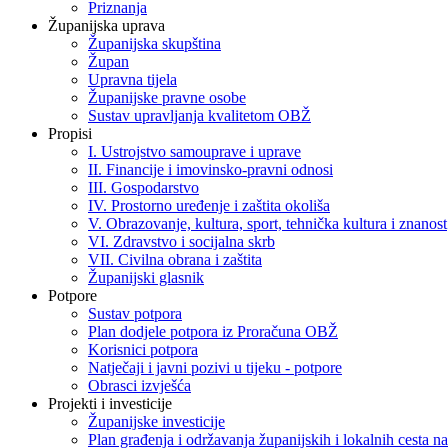
Priznanja
Županijska uprava
Županijska skupština
Župan
Upravna tijela
Županijske pravne osobe
Sustav upravljanja kvalitetom OBŽ
Propisi
I. Ustrojstvo samouprave i uprave
II. Financije i imovinsko-pravni odnosi
III. Gospodarstvo
IV. Prostorno uređenje i zaštita okoliša
V. Obrazovanje, kultura, sport, tehnička kultura i znanost
VI. Zdravstvo i socijalna skrb
VII. Civilna obrana i zaštita
Županijski glasnik
Potpore
Sustav potpora
Plan dodjele potpora iz Proračuna OBŽ
Korisnici potpora
Natječaji i javni pozivi u tijeku - potpore
Obrasci izvješća
Projekti i investicije
Županijske investicije
Plan građenja i održavanja županijskih i lokalnih cesta