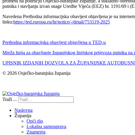
prometu na području Osječko-baranjske županije, a sukladno odredba
putnika i stavljanju izvan snage Uredbe Vijeća (EEZ) br. 1191/69 i (E
Navedena Prethodna informacijska obavijest objavljena je na internets
linku:
https://ted.europa.eu/hr/notice/-/detail/753119-2025
Prethodna informacijska obavijest objavljena u TED-u
Mreža linija za obavljanje županijskog linijskog prijevoza putnika n
UPISNIK IZDANIH DOZVOLA ZA ŽUPANIJSKE AUTOBUSNE
© 2026 Osječko-baranjska županija
Izjava o pristupačnosti
Traži ...
Naslovna
Županija
Opći dio
Lokalna samouprava
Znamenja