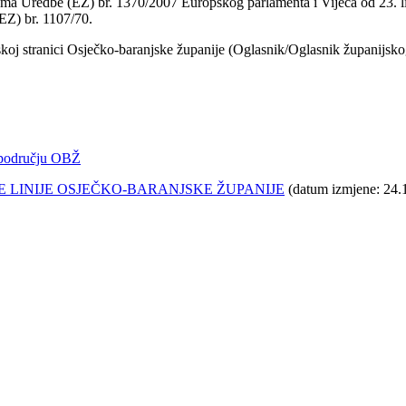
ma Uredbe (EZ) br. 1370/2007 Europskog parlamenta i Vijeća od 23. li
EZ) br. 1107/70.
koj stranici Osječko-baranjske županije (Oglasnik/Oglasnik županijskog
a području OBŽ
 LINIJE OSJEČKO-BARANJSKE ŽUPANIJE
(datum izmjene: 24.