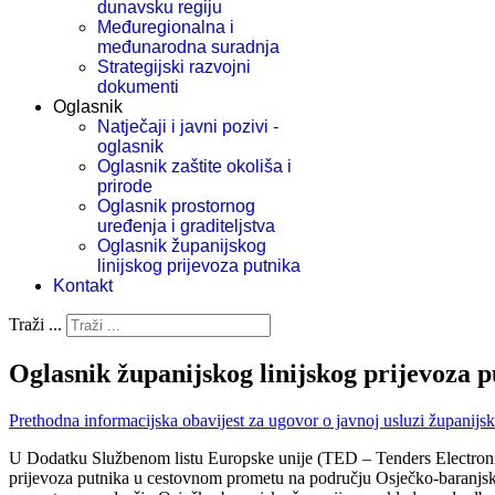
dunavsku regiju
Međuregionalna i
međunarodna suradnja
Strategijski razvojni
dokumenti
Oglasnik
Natječaji i javni pozivi -
oglasnik
Oglasnik zaštite okoliša i
prirode
Oglasnik prostornog
uređenja i graditeljstva
Oglasnik županijskog
linijskog prijevoza putnika
Kontakt
Traži ...
Oglasnik županijskog linijskog prijevoza 
Prethodna informacijska obavijest za ugovor o javnoj usluzi županij
U Dodatku Službenom listu Europske unije (TED – Tenders Electronic 
prijevoza putnika u cestovnom prometu na području Osječko-baranjske