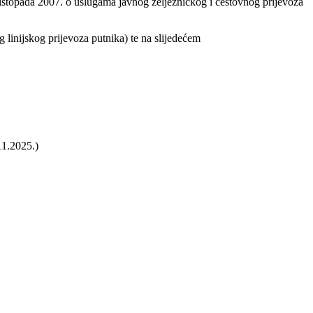
stopada 2007. o uslugama javnog željezničkog i cestovnog prijevoza
 linijskog prijevoza putnika) te na slijedećem
11.2025.)