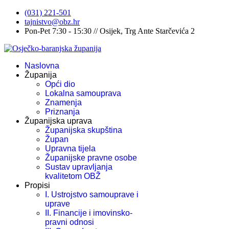
(031) 221-501
tajnistvo@obz.hr
Pon-Pet 7:30 - 15:30 // Osijek, Trg Ante Starčevića 2
Naslovna
Županija
Opći dio
Lokalna samouprava
Znamenja
Priznanja
Županijska uprava
Županijska skupština
Župan
Upravna tijela
Županijske pravne osobe
Sustav upravljanja
kvalitetom OBŽ
Propisi
I. Ustrojstvo samouprave i
uprave
II. Financije i imovinsko-
pravni odnosi