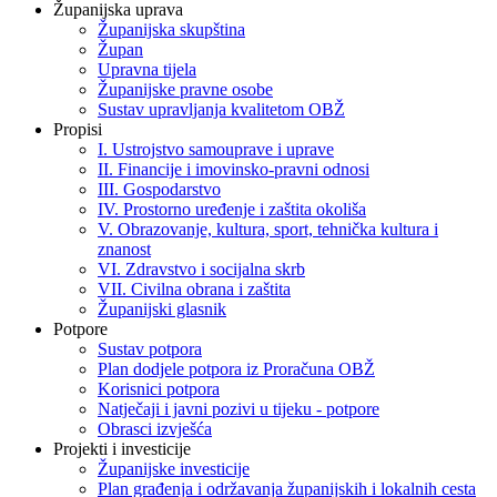
Županijska uprava
Županijska skupština
Župan
Upravna tijela
Županijske pravne osobe
Sustav upravljanja kvalitetom OBŽ
Propisi
I. Ustrojstvo samouprave i uprave
II. Financije i imovinsko-pravni odnosi
III. Gospodarstvo
IV. Prostorno uređenje i zaštita okoliša
V. Obrazovanje, kultura, sport, tehnička kultura i
znanost
VI. Zdravstvo i socijalna skrb
VII. Civilna obrana i zaštita
Županijski glasnik
Potpore
Sustav potpora
Plan dodjele potpora iz Proračuna OBŽ
Korisnici potpora
Natječaji i javni pozivi u tijeku - potpore
Obrasci izvješća
Projekti i investicije
Županijske investicije
Plan građenja i održavanja županijskih i lokalnih cesta