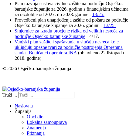
Plan razvoja sustava civilne zaštite na području Osječko-
baranjske županije za 2026. godinu s financijskim učincima
za razdoblje od 2027. do 2028. godine -
13/25.
Provedbeni plan unaprjeđenja zaštite od požara za područje
Osječko-baranjske županije za 2026. godinu -
13/25.
Smjernice za izradu procjene rizika od velikih nesreća za
područje Osječko-baranjske županije
- 4/17.
Vanjski plan zaštite i spašavanja u slučaju nesreća koje
uključuju opasne tvari za područje postrojenja Otpremna
stanica Beničanci operatora INA
(objavljeno 22.listopada
2018. godine)
© 2026 Osječko-baranjska županija
Izjava o pristupačnosti
Traži ...
Naslovna
Županija
Opći dio
Lokalna samouprava
Znamenja
Priznanja