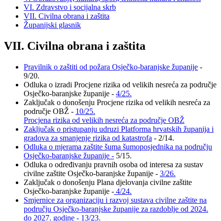
VI. Zdravstvo i socijalna skrb
VII. Civilna obrana i zaštita
Županijski glasnik
VII. Civilna obrana i zaštita
Pravilnik o zaštiti od požara Osječko-baranjske županije
-
9/20.
Odluka o izradi Procjene rizika od velikih nesreća za područje
Osječko-baranjske županije -
4/25.
Zaključak o donošenju Procjene rizika od velikih nesreća za
područje OBŽ -
10/25.
Procjena rizika od velikih nesreća za područje OBŽ
Zaključak o pristupanju udruzi Platforma hrvatskih županija i
gradova za smanjenje rizika od katastrofa
- 2/14.
Odluka o mjerama zaštite šuma šumoposjednika na području
Osječko-baranjske županije -
5/15.
Odluka o određivanju pravnih osoba od interesa za sustav
civilne zaštite Osječko-baranjske županije -
3/26.
Zaključak o donošenju Plana djelovanja civilne zaštite
Osječko-baranjske županije -
4/24.
Smjernice za organizaciju i razvoj sustava civilne zaštite na
području Osječko-baranjske županije za razdoblje od 2024.
do 2027. godine -
13/23.