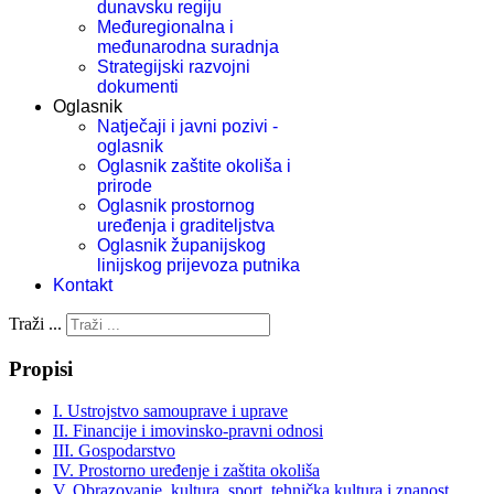
dunavsku regiju
Međuregionalna i
međunarodna suradnja
Strategijski razvojni
dokumenti
Oglasnik
Natječaji i javni pozivi -
oglasnik
Oglasnik zaštite okoliša i
prirode
Oglasnik prostornog
uređenja i graditeljstva
Oglasnik županijskog
linijskog prijevoza putnika
Kontakt
Traži ...
Propisi
I. Ustrojstvo samouprave i uprave
II. Financije i imovinsko-pravni odnosi
III. Gospodarstvo
IV. Prostorno uređenje i zaštita okoliša
V. Obrazovanje, kultura, sport, tehnička kultura i znanost