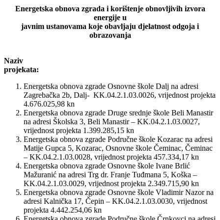
Energetska obnova zgrada i korištenje obnovljivih izvora
energije u
javnim ustanovama koje obavljaju djelatnost odgoja i
obrazovanja
Naziv
projekata:
Energetska obnova zgrade Osnovne škole Dalj na adresi
Zagrebačka 2b, Dalj- KK.04.2.1.03.0026, vrijednost projekta
4.676.025,98 kn
Energetska obnova zgrade Druge srednje škole Beli Manastir
na adresi Školska 3, Beli Manastir – KK.04.2.1.03.0027,
vrijednost projekta 1.399.285,15 kn
Energetska obnova zgrade Područne škole Kozarac na adresi
Matije Gupca 5, Kozarac, Osnovne škole Čeminac, Čeminac
– KK.04.2.1.03.0028, vrijednost projekta 457.334,17 kn
Energetska obnova zgrade Osnovne škole Ivane Brlić
Mažuranić na adresi Trg dr. Franje Tuđmana 5, Koška –
KK.04.2.1.03.0029, vrijednost projekta 2.349.715,90 kn
Energetska obnova zgrade Osnovne škole Vladimir Nazor na
adresi Kalnička 17, Čepin – KK.04.2.1.03.0030, vrijednost
projekta 4.442.254,06 kn
Energetska obnova zgrade Područne škole Črnkovci na adresi