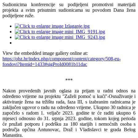
Sudionicima konferencije su podijeljeni promotivni materijali
projekta a svim prisutnim sudionicama su povodom Dana žena
podijeljene ruže.
View the embedded image gallery online at:
https://obz.hr/index.php/component/content/category/508-eu-
fondovi?Itemid=1433#sigProId0081b11dac
***
Nakon provedenih javnih oglasa za prijam u radni odnos na
određeno vrijeme na projektu ''Zaželi pomoć u kući''-Osnaživanje i
aktiviranje žena na tržištu rada, faza III, s izabranim radnicama je
zaključen ugovor o radu na određeno vrijeme. Ukupno 30 radnica je
započelo s radom 1. veljače 2023. godine te će raditi ukupno 6
mjeseci odnosno do 31. srpnja 2023. godine, tokom kojeg perioda
će pružati potporu i podršku za 180 starijih i nemoćnih osoba s
područja općina Antunovac, Draž i Vladislavci te grada Belog
Manastira.