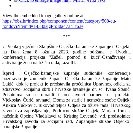
View the embedded image gallery online at:
https://obz.hr/index.php/component/content/category/508-eu-
fondovi?Itemid=1433#sigProIda47341f63e
***
U Velikoj vijećnici Skupštine Osječko-baranjske županije u Osijeku
na Dan žena 8. ožujka 2023. godine održana je Uvodna
konferencija projekta ''Zaželi pomoć u kući''-Osnaživanje i
aktiviranje žena na tržištu rada, faza III.
Ispred Osječko-baranjske županije sudionike konferencije
pozdravio je zamjenik župana Osječko-baranjske županije Mato
Lukić, dok je projekt je predstavila pročelnica Upravnog odjela za
zdravstvo, socijalnu skrb i hrvatske branitelje dr. sc. Ivana Stanić.
Prisutnima su se obratili i predstavnici partnera na projektu
Vjekoslav Ćurić, ravnatelj Doma za starije i nemoćne osobe Osijek;
Ankica Vučković, rukovoditeljica Odjela za tržište rada, Hrvatskog
zavoda za zapošljavanje, Područne službe Osijek; Marjan Tomas,
načelnik Općine Vladislavci te Kristina Leventić, v.d. predstojnice
Hrvatskog zavoda za socijalni rad, Županijske službe Osječko-
baranjske županije.