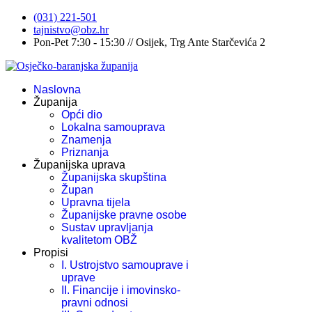
(031) 221-501
tajnistvo@obz.hr
Pon-Pet 7:30 - 15:30 // Osijek, Trg Ante Starčevića 2
Naslovna
Županija
Opći dio
Lokalna samouprava
Znamenja
Priznanja
Županijska uprava
Županijska skupština
Župan
Upravna tijela
Županijske pravne osobe
Sustav upravljanja
kvalitetom OBŽ
Propisi
I. Ustrojstvo samouprave i
uprave
II. Financije i imovinsko-
pravni odnosi