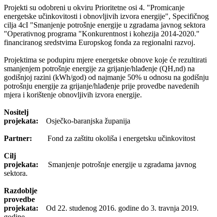
Projekti su odobreni u okviru Prioritetne osi 4. "Promicanje
energetske učinkovitosti i obnovljivih izvora energije", Specifičnog
cilja 4cI "Smanjenje potrošnje energije u zgradama javnog sektora
"Operativnog programa "Konkurentnost i kohezija 2014-2020."
financiranog sredstvima Europskog fonda za regionalni razvoj.
Projektima se podupiru mjere energetske obnove koje će rezultirati
smanjenjem potrošnje energije za grijanje/hlađenje (QH,nd) na
godišnjoj razini (kWh/god) od najmanje 50% u odnosu na godišnju
potrošnju energije za grijanje/hlađenje prije provedbe navedenih
mjera i korištenje obnovljivih izvora energije.
Nositelj
projekata:
Osječko-baranjska županija
Partner:
Fond za zaštitu okoliša i energetsku učinkovitost
Cilj
projekata:
Smanjenje potrošnje energije u zgradama javnog
sektora.
Razdoblje
provedbe
projekata:
Od 22. studenog 2016. godine do 3. travnja 2019.
godine.