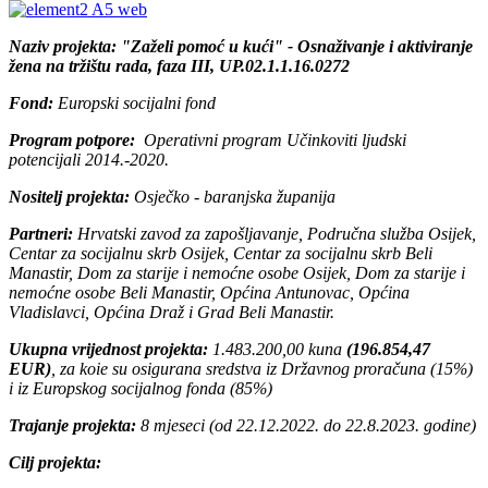
Naziv projekta: "Zaželi pomoć u kući" - Osnaživanje i aktiviranje
žena na tržištu rada, faza III, UP.02.1.1.16.0272
Fond:
Europski socijalni fond
Program potpore:
Operativni program Učinkoviti ljudski
potencijali 2014.-2020.
Nositelj projekta:
Osječko - baranjska županija
Partneri:
Hrvatski zavod za zapošljavanje, Područna služba Osijek,
Centar za socijalnu skrb Osijek, Centar za socijalnu skrb Beli
Manastir, Dom za starije i nemoćne osobe Osijek, Dom za starije i
nemoćne osobe Beli Manastir, Općina Antunovac, Općina
Vladislavci, Općina Draž i Grad Beli Manastir.
Ukupna vrijednost projekta:
1.483.200,00 kuna
(196.854,47
EUR)
, za koie su osigurana sredstva iz Državnog proračuna (15%)
i iz Europskog socijalnog fonda (85%)
Trajanje projekta:
8 mjeseci (od 22.12.2022. do 22.8.2023. godine)
Cilj projekta: