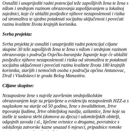
Osnažiti i unaprijediti radni potencijal teže zapošljivih žena te žena s
nižom i srednjom razinom obrazovanja zapošljavanjem u lokalnoj
zajednici, koje će ublažiti posljedice njihove nezaposlenosti i rizika
od siromaštva te ujedno potaknuti socijalnu uključenost i povećati
razinu kvalitete života krajnjih korisnika.
Svrha projekta:
Svrha projekta je osnažiti i unaprijediti radni potencijal ciljane
skupine 30 teže zapošljivih žena te žena s nižom i srednjom razinom
obrazovanja s područja Osječko-baranjske županije koje će ublažiti
posljedice njihove nezaposlenosti i rizika od siromaštva te potaknuti
socijalnu uključenost i povećati razinu kvalitete života 180 krajnjih
korisnika, starijih i nemoćnih osoba s područja općina Antunovac,
Draž i Vladislavci te grada Belog Manastira.
Ciljane skupine:
Nezaposlene žene s najviše završenim srednjoškolskim
obrazovanjem koje su prijavljene u evidenciju nezaposlenih HZZ-a s
naglaskom na starije od 50 godina, žene s invaliditetom, žrtve
trgovanja ljudima, žrtve obiteljskog nasilja, azilantice, žene koje su
izašle iz sustava skrbi (domova za djecu) i udomiteljskih obitelji,
odgojnih zavoda i sl., liječene ovisnice o drogama, povratnice s
odsluženja zatvorske kazne unazad 6 mjeseci, pripadnice romske