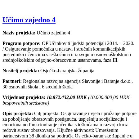
Učimo zajedno 4
Naziv projekta:
Učimo zajedno 4
Program potpore:
OP Učinkoviti ljudski potencijali 2014. – 2020.
/ Osiguravanje pomoćnika u nastavi i stručnih komunikacijskih
posrednika učenicima s teškoćama u razvoju u osnovnoškolskim i
srednjoškolskim odgojno-obrazovnim ustanovama, faza III.
Nositelj projekta:
Osječko-baranjska županija
Partneri:
Regionalna razvojna agencija Slavonije i Baranje d.o.o.,
30 osnovnih škola i 6 srednjih škola
Vrijednost projekta:
10.872.432,00 HRK
(10.000.000,00 HRK
bespovratnih sredstava)
Opis projekta:
Cilj projekta: Osiguravanje uvjeta i pružanje potpore
za poboljšanje obrazovnih postignuća, uspješniju socijalizaciju i
emocionalno funkcioniranje učenika s teškoćama u razvoju kroz
redovit sustav obrazovanja. Ključne aktivnosti: Umreženim
partnerstvom 38 dionika sa područja Osječko-baranjske županije u