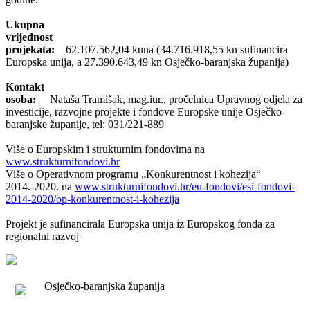
Ukupna
vrijednost
projekata:
62.107.562,04 kuna (34.716.918,55 kn sufinancira
Europska unija, a 27.390.643,49 kn Osječko-baranjska županija)
Kontakt
osoba:
Nataša Tramišak, mag.iur., pročelnica Upravnog odjela za
investicije, razvojne projekte i fondove Europske unije Osječko-
baranjske županije, tel: 031/221-889
Više o Europskim i strukturnim fondovima na
www.strukturnifondovi.hr
Više o Operativnom programu „Konkurentnost i kohezija“
2014.-2020. na
www.strukturnifondovi.hr/eu-fondovi/esi-fondovi-
2014-2020/op-konkurentnost-i-kohezija
Projekt je sufinancirala Europska unija iz Europskog fonda za
regionalni razvoj
Osječko-baranjska županija