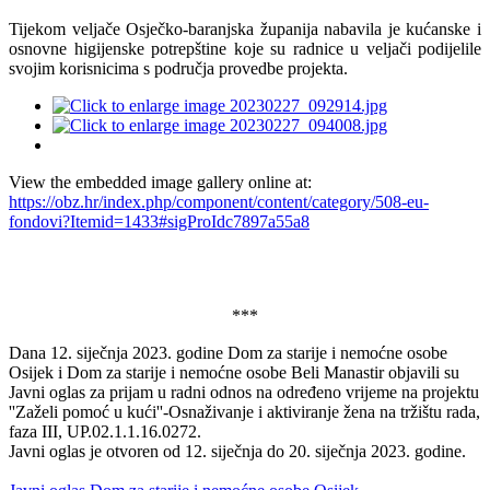
Tijekom veljače Osječko-baranjska županija nabavila je kućanske i
osnovne higijenske potrepštine koje su radnice u veljači podijelile
svojim korisnicima s područja provedbe projekta.
View the embedded image gallery online at:
https://obz.hr/index.php/component/content/category/508-eu-
fondovi?Itemid=1433#sigProIdc7897a55a8
***
Dana 12. siječnja 2023. godine Dom za starije i nemoćne osobe
Osijek i Dom za starije i nemoćne osobe Beli Manastir objavili su
Javni oglas za prijam u radni odnos na određeno vrijeme na projektu
''Zaželi pomoć u kući''-Osnaživanje i aktiviranje žena na tržištu rada,
faza III, UP.02.1.1.16.0272.
Javni oglas je otvoren od 12. siječnja do 20. siječnja 2023. godine.