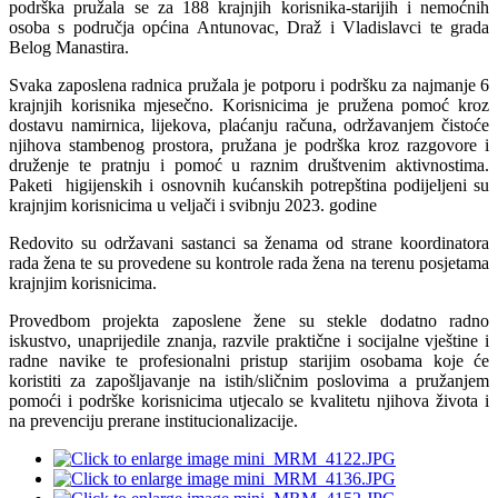
podrška pružala se za 188 krajnjih korisnika-starijih i nemoćnih
osoba s područja općina Antunovac, Draž i Vladislavci te grada
Belog Manastira.
Svaka zaposlena radnica pružala je potporu i podršku za najmanje 6
krajnjih korisnika mjesečno. Korisnicima je pružena pomoć kroz
dostavu namirnica, lijekova, plaćanju računa, održavanjem čistoće
njihova stambenog prostora, pružana je podrška kroz razgovore i
druženje te pratnju i pomoć u raznim društvenim aktivnostima.
Paketi higijenskih i osnovnih kućanskih potrepština podijeljeni su
krajnjim korisnicima u veljači i svibnju 2023. godine
Redovito su održavani sastanci sa ženama od strane koordinatora
rada žena te su provedene su kontrole rada žena na terenu posjetama
krajnjim korisnicima.
Provedbom projekta zaposlene žene su stekle dodatno radno
iskustvo, unaprijedile znanja, razvile praktične i socijalne vještine i
radne navike te profesionalni pristup starijim osobama koje će
koristiti za zapošljavanje na istih/sličnim poslovima a pružanjem
pomoći i podrške korisnicima utjecalo se kvalitetu njihova života i
na prevenciju prerane institucionalizacije.