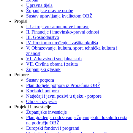
Upravna tijela
Županijske pravne osobe
Sustav upravljanja kvalitetom OBŽ
Propisi
I. Ustrojstvo samouprave i uprave
II. Financije i imovinsko-pravni odnosi
III. Gospodarstvo
IV. Prostorno uređenje i zaštita okoliša
V. Obrazovanje, kultura, sport, tehnička kultura i
znanost
VI. Zdravstvo i socijalna skrb
VII. Civilna obrana i zaštita
Županijski glasnik
Potpore
Sustav potpora
Plan dodjele potpora iz Proračuna OBŽ
Korisnici potpora
Natječaji i javni pozivi u tijeku - potpore
Obrasci izvješća
Projekti i investicije
Županijske investicije
Plan građenja i održavanja županijskih i lokalnih cesta
na području OBŽ
Europski fondovi i programi