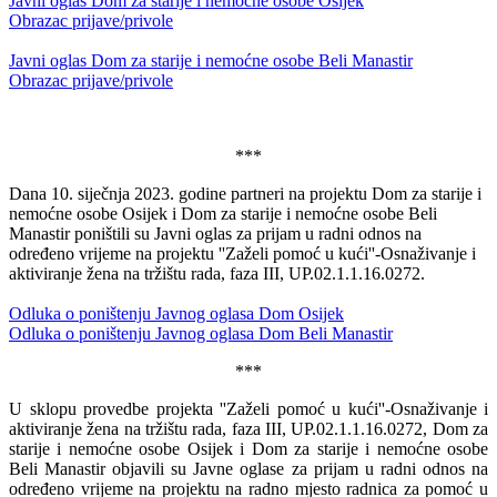
Javni oglas Dom za starije i nemoćne osobe Osijek
Obrazac prijave/privole
Javni oglas Dom za starije i nemoćne osobe Beli Manastir
Obrazac prijave/privole
***
Dana 10. siječnja 2023. godine partneri na projektu Dom za starije i
nemoćne osobe Osijek i Dom za starije i nemoćne osobe Beli
Manastir poništili su Javni oglas za prijam u radni odnos na
određeno vrijeme na projektu ''Zaželi pomoć u kući''-Osnaživanje i
aktiviranje žena na tržištu rada, faza III, UP.02.1.1.16.0272.
Odluka o poništenju Javnog oglasa Dom Osijek
Odluka o poništenju Javnog oglasa Dom Beli Manastir
***
U sklopu provedbe projekta ''Zaželi pomoć u kući''-Osnaživanje i
aktiviranje žena na tržištu rada, faza III, UP.02.1.1.16.0272, Dom za
starije i nemoćne osobe Osijek i Dom za starije i nemoćne osobe
Beli Manastir objavili su Javne oglase za prijam u radni odnos na
određeno vrijeme na projektu na radno mjesto radnica za pomoć u