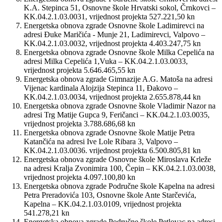
K.A. Stepinca 51, Osnovne škole Hrvatski sokol, Črnkovci –
KK.04.2.1.03.0031, vrijednost projekta 527.221,50 kn
Energetska obnova zgrade Osnovne škole Ladimirevci na
adresi Đuke Maričića - Munje 21, Ladimirevci, Valpovo –
KK.04.2.1.03.0032, vrijednost projekta 4.403.247,75 kn
Energetska obnova zgrade Osnovne škole Milka Cepelića na
adresi Milka Cepelića 1,Vuka – KK.04.2.1.03.0033,
vrijednost projekta 5.646.465,55 kn
Energetska obnova zgrade Gimnazije A.G. Matoša na adresi
Vijenac kardinala Alojzija Stepinca 11, Đakovo –
KK.04.2.1.03.0034, vrijednost projekta 2.655.878,44 kn
Energetska obnova zgrade Osnovne škole Vladimir Nazor na
adresi Trg Matije Gupca 9, Feričanci – KK.04.2.1.03.0035,
vrijednost projekta 3.788.686,68 kn
Energetska obnova zgrade Osnovne škole Matije Petra
Katančića na adresi Ive Lole Ribara 3, Valpovo –
KK.04.2.1.03.0036. vrijednost projekta 6.500.805,81 kn
Energetska obnova zgrade Osnovne škole Miroslava Krleže
na adresi Kralja Zvonimira 100, Čepin – KK.04.2.1.03.0038,
vrijednost projekta 4.097.100,80 kn
Energetska obnova zgrade Područne škole Kapelna na adresi
Petra Preradovića 103, Osnovne škole Ante Starčevića,
Kapelna – KK.04.2.1.03.0109, vrijednost projekta
541.278,21 kn
Energetska obnova zgrade Područne škole Petlovac na adresi