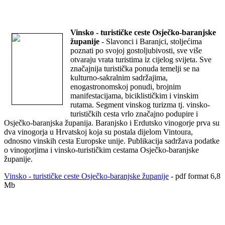
Vinsko - turističke ceste Osječko-baranjske
županije
- Slavonci i Baranjci, stoljećima
poznati po svojoj gostoljubivosti, sve više
otvaraju vrata turistima iz cijelog svijeta. Sve
značajnija turistička ponuda temelji se na
kulturno-sakralnim sadržajima,
enogastronomskoj ponudi, brojnim
manifestacijama, biciklističkim i vinskim
rutama. Segment vinskog turizma tj. vinsko-
turističkih cesta vrlo značajno podupire i
Osječko-baranjska županija. Baranjsko i Erdutsko vinogorje prva su
dva vinogorja u Hrvatskoj koja su postala dijelom Vintoura,
odnosno vinskih cesta Europske unije. Publikacija sadržava podatke
o vinogorjima i vinsko-turističkim cestama Osječko-baranjske
županije.
Vinsko - turističke ceste Osječko-baranjske županije
- pdf format 6,8
Mb