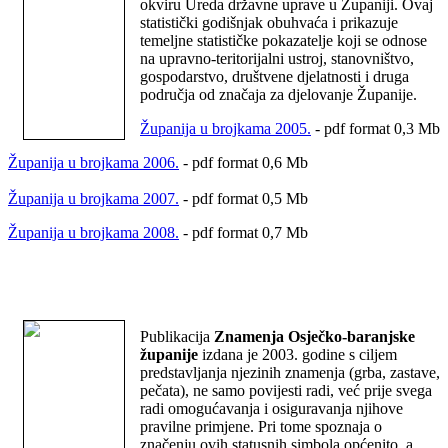
okviru Ureda državne uprave u Županiji. Ovaj
statistički godišnjak obuhvaća i prikazuje
temeljne statističke pokazatelje koji se odnose
na upravno-teritorijalni ustroj, stanovništvo,
gospodarstvo, društvene djelatnosti i druga
područja od značaja za djelovanje Županije.
Županija u brojkama 2005.
- pdf format 0,3 Mb
Županija u brojkama 2006.
- pdf format 0,6 Mb
Županija u brojkama 2007.
- pdf format 0,5 Mb
Županija u brojkama 2008.
- pdf format 0,7 Mb
Publikacija
Znamenja Osječko-baranjske
županije
izdana je 2003. godine s ciljem
predstavljanja njezinih znamenja (grba, zastave,
pečata), ne samo povijesti radi, već prije svega
radi omogućavanja i osiguravanja njihove
pravilne primjene. Pri tome spoznaja o
značenju ovih statusnih simbola općenito, a