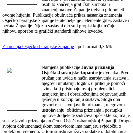
osobito značenja grafičkih simbola u
znamenjima ove Županije trebaju pridonijeti
ovome htijenju. Publikacija obuhvaća prikaz nastanka znamenja
Osječko-baranjske županije te utemeljenje i elemente grba, zastave i
pečata Županije. Njezin sastavni dio su i propisi koji uređuju
njihovu uporabu te grafički standardi njihove izvedbe.
Znamenja Osječko-baranjske županije
- pdf format 0,3 Mb
Namjena publikacije
Javna priznanja
Osječko-baranjske županije
je dvojaka. Prvo,
pružanjem uvida u način ustrojavanja sustava i
njegovu unutarnju logiku, u prilici je pomoći
svima koji pristupaju ovoj problematici
usmjerenjima i obrazloženjima odgovarajućih
rješenja u koncipiranju sustava. Stoga ona
govori o sustavu javnih priznanja, njegovom
ustrojavanju, oblicima priznanja i postupku
njihove dodjele te sadržava opće akte kojima je
sustav javnih priznanja uređen u Osječko-baranjskoj županiji. Drugo
svojom dokumentacijskom osnovicom ima namjeru svjedočiti o
proteklom vremenu. U tom smislu sadržava podatke o dobitnicima