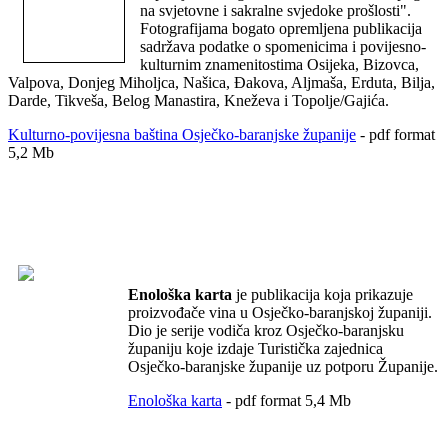
na svjetovne i sakralne svjedoke prošlosti".
Fotografijama bogato opremljena publikacija
sadržava podatke o spomenicima i povijesno-
kulturnim znamenitostima Osijeka, Bizovca,
Valpova, Donjeg Miholjca, Našica, Đakova, Aljmaša, Erduta, Bilja,
Darde, Tikveša, Belog Manastira, Kneževa i Topolje/Gajića.
Kulturno-povijesna baština Osječko-baranjske županije
- pdf format
5,2 Mb
Enološka karta
je publikacija koja prikazuje
proizvođače vina u Osječko-baranjskoj županiji.
Dio je serije vodiča kroz Osječko-baranjsku
županiju koje izdaje Turistička zajednica
Osječko-baranjske županije uz potporu Županije.
Enološka karta
- pdf format 5,4 Mb