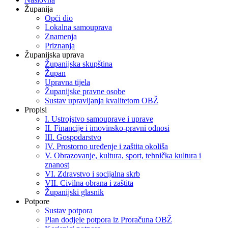
Županija
Opći dio
Lokalna samouprava
Znamenja
Priznanja
Županijska uprava
Županijska skupština
Župan
Upravna tijela
Županijske pravne osobe
Sustav upravljanja kvalitetom OBŽ
Propisi
I. Ustrojstvo samouprave i uprave
II. Financije i imovinsko-pravni odnosi
III. Gospodarstvo
IV. Prostorno uređenje i zaštita okoliša
V. Obrazovanje, kultura, sport, tehnička kultura i
znanost
VI. Zdravstvo i socijalna skrb
VII. Civilna obrana i zaštita
Županijski glasnik
Potpore
Sustav potpora
Plan dodjele potpora iz Proračuna OBŽ