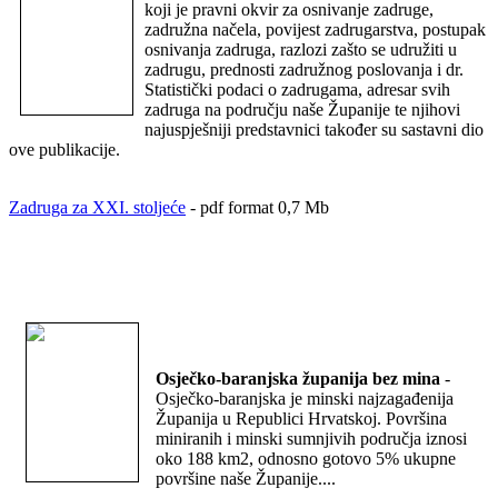
koji je pravni okvir za osnivanje zadruge,
zadružna načela, povijest zadrugarstva, postupak
osnivanja zadruga, razlozi zašto se udružiti u
zadrugu, prednosti zadružnog poslovanja i dr.
Statistički podaci o zadrugama, adresar svih
zadruga na području naše Županije te njihovi
najuspješniji predstavnici također su sastavni dio
ove publikacije.
Zadruga za XXI. stoljeće
- pdf format 0,7 Mb
Osječko-baranjska županija bez mina
-
Osječko-baranjska je minski najzagađenija
Županija u Republici Hrvatskoj. Površina
miniranih i minski sumnjivih područja iznosi
oko 188 km2, odnosno gotovo 5% ukupne
površine naše Županije....