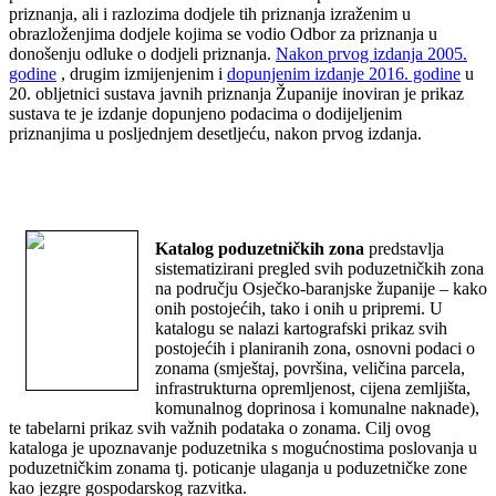
priznanja, ali i razlozima dodjele tih priznanja izraženim u
obrazloženjima dodjele kojima se vodio Odbor za priznanja u
donošenju odluke o dodjeli priznanja.
Nakon prvog izdanja 2005.
godine
, drugim izmijenjenim i
dopunjenim izdanje 2016. godine
u
20. obljetnici sustava javnih priznanja Županije inoviran je prikaz
sustava te je izdanje dopunjeno podacima o dodijeljenim
priznanjima u posljednjem desetljeću, nakon prvog izdanja.
Katalog poduzetničkih zona
predstavlja
sistematizirani pregled svih poduzetničkih zona
na području Osječko-baranjske županije – kako
onih postojećih, tako i onih u pripremi. U
katalogu se nalazi kartografski prikaz svih
postojećih i planiranih zona, osnovni podaci o
zonama (smještaj, površina, veličina parcela,
infrastrukturna opremljenost, cijena zemljišta,
komunalnog doprinosa i komunalne naknade),
te tabelarni prikaz svih važnih podataka o zonama. Cilj ovog
kataloga je upoznavanje poduzetnika s mogućnostima poslovanja u
poduzetničkim zonama tj. poticanje ulaganja u poduzetničke zone
kao jezgre gospodarskog razvitka.