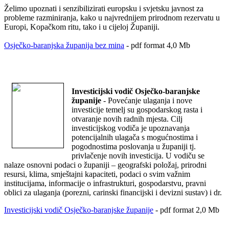
Želimo upoznati i senzibilizirati europsku i svjetsku javnost za
probleme razminiranja, kako u najvrednijem prirodnom rezervatu u
Europi, Kopačkom ritu, tako i u cijeloj Županiji.
Osječko-baranjska županija bez mina
- pdf format 4,0 Mb
Investicijski vodič Osječko-baranjske
županije
- Povećanje ulaganja i nove
investicije temelj su gospodarskog rasta i
otvaranje novih radnih mjesta. Cilj
investicijskog vodiča je upoznavanja
potencijalnih ulagača s mogućnostima i
pogodnostima poslovanja u županiji tj.
privlačenje novih investicija. U vodiču se
nalaze osnovni podaci o županiji – geografski položaj, prirodni
resursi, klima, smještajni kapaciteti, podaci o svim važnim
institucijama, informacije o infrastrukturi, gospodarstvu, pravni
oblici za ulaganja (porezni, carinski financijski i devizni sustav) i dr.
Investicijski vodič Osječko-baranjske županije
- pdf format 2,0 Mb