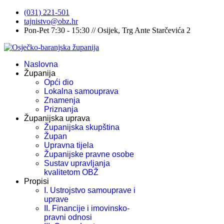
(031) 221-501
tajnistvo@obz.hr
Pon-Pet 7:30 - 15:30 // Osijek, Trg Ante Starčevića 2
Naslovna
Županija
Opći dio
Lokalna samouprava
Znamenja
Priznanja
Županijska uprava
Županijska skupština
Župan
Upravna tijela
Županijske pravne osobe
Sustav upravljanja
kvalitetom OBŽ
Propisi
I. Ustrojstvo samouprave i
uprave
II. Financije i imovinsko-
pravni odnosi