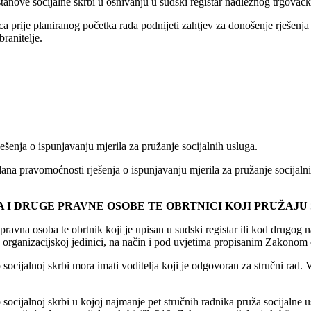
stanove socijalne skrbi u osnivanju u sudski registar nadležnog trgovač
a prije planiranog početka rada podnijeti zahtjev za donošenje rješenja 
ranitelje.
ešenja o ispunjavanju mjerila za pružanje socijalnih usluga.
 pravomoćnosti rješenja o ispunjavanju mjerila za pružanje socijalnih 
 I DRUGE PRAVNE OSOBE TE OBRTNICI KOJI PRUŽAJU
pravna osoba te obrtnik koji je upisan u sudski registar ili kod drugog
oj organizacijskoj jedinici, na način i pod uvjetima propisanim Zakonom o
socijalnoj skrbi mora imati voditelja koji je odgovoran za stručni rad. 
ocijalnoj skrbi u kojoj najmanje pet stručnih radnika pruža socijalne us