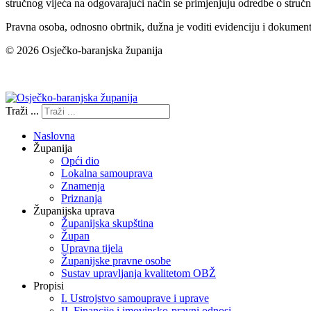
stručnog vijeća na odgovarajući način se primjenjuju odredbe o stručn
Pravna osoba, odnosno obrtnik, dužna je voditi evidenciju i dokument
© 2026 Osječko-baranjska županija
Izjava o pristupačnosti
Traži ...
Naslovna
Županija
Opći dio
Lokalna samouprava
Znamenja
Priznanja
Županijska uprava
Županijska skupština
Župan
Upravna tijela
Županijske pravne osobe
Sustav upravljanja kvalitetom OBŽ
Propisi
I. Ustrojstvo samouprave i uprave
II. Financije i imovinsko-pravni odnosi