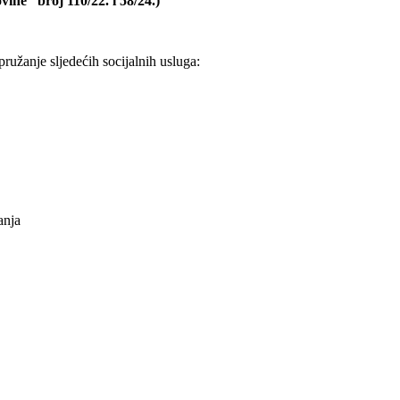
ine“ broj 110/22. i 58/24.)
ružanje sljedećih socijalnih usluga:
anja