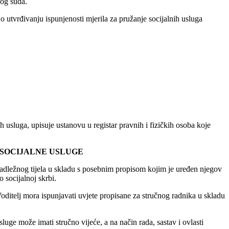
kog suda.
o utvrđivanju ispunjenosti mjerila za pružanje socijalnih usluga
usluga, upisuje ustanovu u registar pravnih i fizičkih osoba koje
 SOCIJALNE USLUGE
 nadležnog tijela u skladu s posebnim propisom kojim je uređen njegov
 socijalnoj skrbi.
Voditelj mora ispunjavati uvjete propisane za stručnog radnika u skladu
luge može imati stručno vijeće, a na način rada, sastav i ovlasti