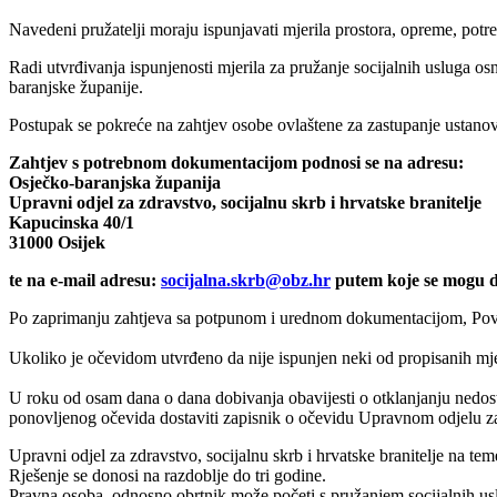
Navedeni pružatelji moraju ispunjavati mjerila prostora, opreme, potr
Radi utvrđivanja ispunjenosti mjerila za pružanje socijalnih usluga os
baranjske županije.
Postupak se pokreće na zahtjev osobe ovlaštene za zastupanje ustanove
Zahtjev s potrebnom dokumentacijom podnosi se na adresu:
Osječko-baranjska županija
Upravni odjel za zdravstvo, socijalnu skrb i hrvatske branitelje
Kapucinska 40/1
31000 Osijek
te na e-mail adresu:
socijalna.skrb@obz.hr
putem koje se mogu do
Po zaprimanju zahtjeva sa potpunom i urednom dokumentacijom, Povjer
Ukoliko je očevidom utvrđeno da nije ispunjen neki od propisanih mjer
U roku od osam dana o dana dobivanja obavijesti o otklanjanju nedost
ponovljenog očevida dostaviti zapisnik o očevidu Upravnom odjelu za z
Upravni odjel za zdravstvo, socijalnu skrb i hrvatske branitelje na te
Rješenje se donosi na razdoblje do tri godine.
Pravna osoba, odnosno obrtnik može početi s pružanjem socijalnih uslu