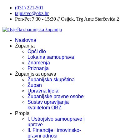
(031) 221-501
tajnistvo@obz.hr
Pon-Pet 7:30 - 15:30 // Osijek, Trg Ante Starčevića 2
Naslovna
Županija
Opći dio
Lokalna samouprava
Znamenja
Priznanja
Županijska uprava
Županijska skupština
Župan
Upravna tijela
Županijske pravne osobe
Sustav upravljanja
kvalitetom OBŽ
Propisi
I. Ustrojstvo samouprave i
uprave
II. Financije i imovinsko-
pravni odnosi