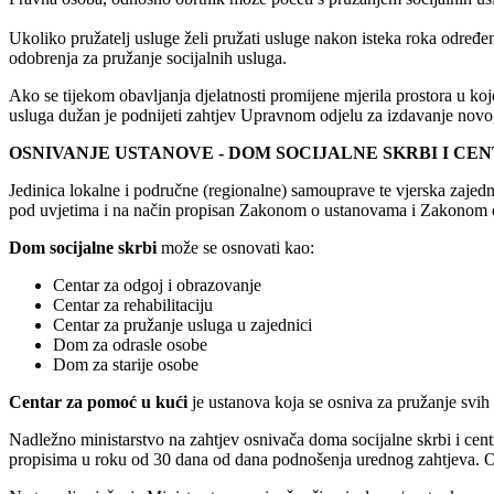
Ukoliko pružatelj usluge želi pružati usluge nakon isteka roka određen
odobrenja za pružanje socijalnih usluga.
Ako se tijekom obavljanja djelatnosti promijene mjerila prostora u kojem 
usluga dužan je podnijeti zahtjev Upravnom odjelu za izdavanje novog
OSNIVANJE USTANOVE - DOM SOCIJALNE SKRBI I CE
Jedinica lokalne i područne (regionalne) samouprave te vjerska zajedn
pod uvjetima i na način propisan Zakonom o ustanovama i Zakonom o 
Dom socijalne skrbi
može se osnovati kao:
Centar za odgoj i obrazovanje
Centar za rehabilitaciju
Centar za pružanje usluga u zajednici
Dom za odrasle osobe
Dom za starije osobe
Centar za pomoć u kući
je ustanova koja se osniva za pružanje svih 
Nadležno ministarstvo na zahtjev osnivača doma socijalne skrbi i ce
propisima u roku od 30 dana od dana podnošenja urednog zahtjeva. Osn