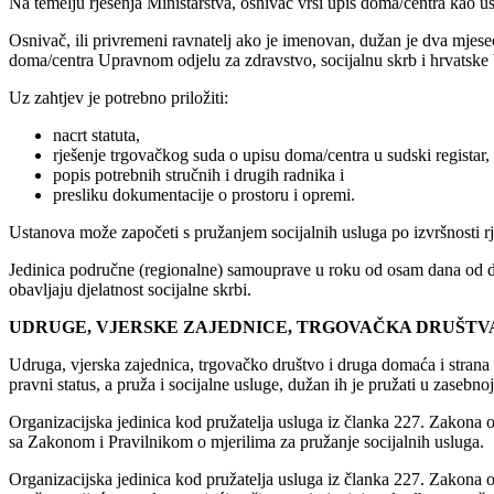
Na temelju rješenja Ministarstva, osnivač vrši upis doma/centra kao u
Osnivač, ili privremeni ravnatelj ako je imenovan, dužan je dva mjesec
doma/centra Upravnom odjelu za zdravstvo, socijalnu skrb i hrvatske b
Uz zahtjev je potrebno priložiti:
nacrt statuta,
rješenje trgovačkog suda o upisu doma/centra u sudski registar,
popis potrebnih stručnih i drugih radnika i
presliku dokumentacije o prostoru i opremi.
Ustanova može započeti s pružanjem socijalnih usluga po izvršnosti rj
Jedinica područne (regionalne) samouprave u roku od osam dana od dana
obavljaju djelatnost socijalne skrbi.
UDRUGE, VJERSKE ZAJEDNICE, TRGOVAČKA DRUŠTVA
Udruga, vjerska zajednica, trgovačko društvo i druga domaća i strana 
pravni status, a pruža i socijalne usluge, dužan ih je pružati u zasebn
Organizacijska jedinica kod pružatelja usluga iz članka 227. Zakona o 
sa Zakonom i Pravilnikom o mjerilima za pružanje socijalnih usluga.
Organizacijska jedinica kod pružatelja usluga iz članka 227. Zakona o s