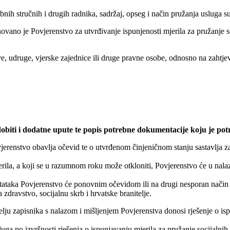
ebnih stručnih i drugih radnika, sadržaj, opseg i način pružanja usluga
novano je Povjerenstvo za utvrđivanje ispunjenosti mjerila za pružanje 
, udruge, vjerske zajednice ili druge pravne osobe, odnosno na zahtjev
biti i dodatne upute te popis potrebne dokumentacije koju je potre
enstvo obavlja očevid te o utvrđenom činjeničnom stanju sastavlja za
ila, a koji se u razumnom roku može otkloniti, Povjerenstvo će u nalazu
ataka Povjerenstvo će ponovnim očevidom ili na drugi nesporan način u
dravstvo, socijalnu skrb i hrvatske branitelje.
melju zapisnika s nalazom i mišljenjem Povjerenstva donosi rješenje o isp
ga po izvršnosti rješenja o ispunjavanju mjerila za pružanje socijalnih