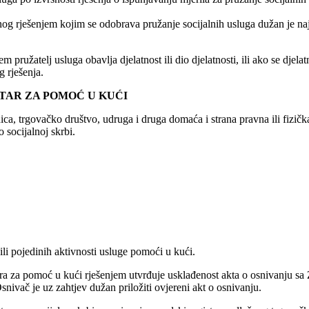
og rješenjem kojim se odobrava pružanje socijalnih usluga dužan je najk
pružatelj usluga obavlja djelatnost ili dio djelatnosti, ili ako se djelatn
 rješenja.
NTAR ZA POMOĆ U KUĆI
ica, trgovačko društvo, udruga i druga domaća i strana pravna ili fizi
socijalnoj skrbi.
ili pojedinih aktivnosti usluge pomoći u kući.
ntra za pomoć u kući rješenjem utvrđuje usklađenost akta o osnivanju 
ivač je uz zahtjev dužan priložiti ovjereni akt o osnivanju.