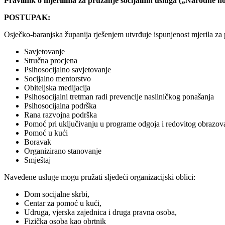
Pravilnik o mjerilima za pružanje socijalnih usluga („Narodne nov
POSTUPAK:
Osječko-baranjska županija rješenjem utvrđuje ispunjenost mjerila za p
Savjetovanje
Stručna procjena
Psihosocijalno savjetovanje
Socijalno mentorstvo
Obiteljska medijacija
Psihosocijalni tretman radi prevencije nasilničkog ponašanja
Psihosocijalna podrška
Rana razvojna podrška
Pomoć pri uključivanju u programe odgoja i redovitog obrazov
Pomoć u kući
Boravak
Organizirano stanovanje
Smještaj
Navedene usluge mogu pružati sljedeći organizacijski oblici:
Dom socijalne skrbi,
Centar za pomoć u kući,
Udruga, vjerska zajednica i druga pravna osoba,
Fizička osoba kao obrtnik