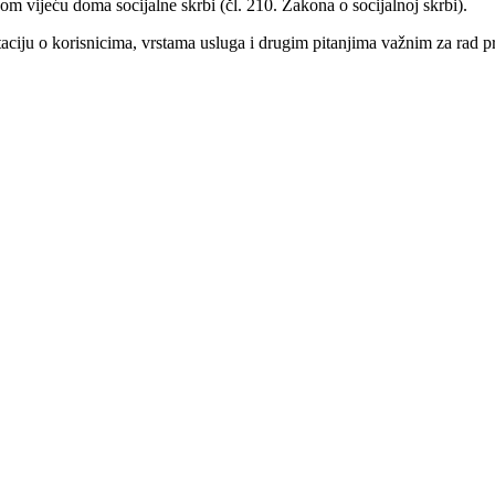
om vijeću doma socijalne skrbi (čl. 210. Zakona o socijalnoj skrbi).
aciju o korisnicima, vrstama usluga i drugim pitanjima važnim za rad 