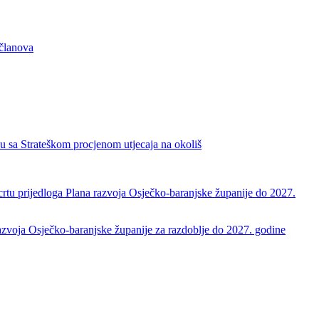
 članova
u sa Strateškom procjenom utjecaja na okoliš
crtu prijedloga Plana razvoja Osječko-baranjske županije do 2027.
 razvoja Osječko-baranjske županije za razdoblje do 2027. godine