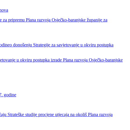
anova
e za pripremu Plana razvoja Osječko-baranjske županije za
odineo donošenju Strategije za savjetovanje u okviru postupka
vjetovanje u okviru postupka izrade Plana razvoja Osječko-baranjske
27. godine
ju Strateške studije procjene utjecaja na okoliš Plana razvoja