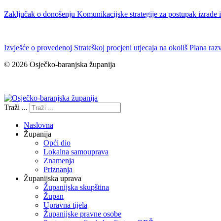
Zaključak o donošenju Komunikacijske strategije za postupak izrade 
Izvješće o provedenoj Strateškoj procjeni utjecaja na okoliš Plana ra
© 2026 Osječko-baranjska županija
Izjava o pristupačnosti
Traži ...
Naslovna
Županija
Opći dio
Lokalna samouprava
Znamenja
Priznanja
Županijska uprava
Županijska skupština
Župan
Upravna tijela
Županijske pravne osobe