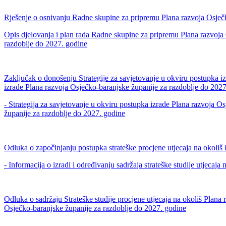
Rješenje o osnivanju Radne skupine za pripremu Plana razvoja Osječk
Opis djelovanja i plan rada Radne skupine za pripremu Plana razvoja
razdoblje do 2027. godine
Zaključak o donošenju Strategije za savjetovanje u okviru postupka i
izrade Plana razvoja Osječko-baranjske županije za razdoblje do 202
- Strategija za savjetovanje u okviru postupka izrade Plana razvoja O
županije za razdoblje do 2027. godine
Odluka o započinjanju postupka strateške procjene utjecaja na okoliš
- Informacija o izradi i određivanju sadržaja strateške studije utjeca
Odluka o sadržaju Strateške studije procjene utjecaja na okoliš Plana 
Osječko-baranjske županije za razdoblje do 2027. godine