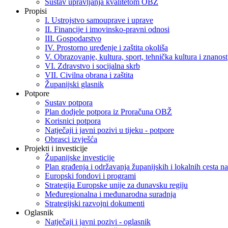
Sustav upravljanja kvalitetom OBŽ
Propisi
I. Ustrojstvo samouprave i uprave
II. Financije i imovinsko-pravni odnosi
III. Gospodarstvo
IV. Prostorno uređenje i zaštita okoliša
V. Obrazovanje, kultura, sport, tehnička kultura i znanost
VI. Zdravstvo i socijalna skrb
VII. Civilna obrana i zaštita
Županijski glasnik
Potpore
Sustav potpora
Plan dodjele potpora iz Proračuna OBŽ
Korisnici potpora
Natječaji i javni pozivi u tijeku - potpore
Obrasci izvješća
Projekti i investicije
Županijske investicije
Plan građenja i održavanja županijskih i lokalnih cesta
Europski fondovi i programi
Strategija Europske unije za dunavsku regiju
Međuregionalna i međunarodna suradnja
Strategijski razvojni dokumenti
Oglasnik
Natječaji i javni pozivi - oglasnik