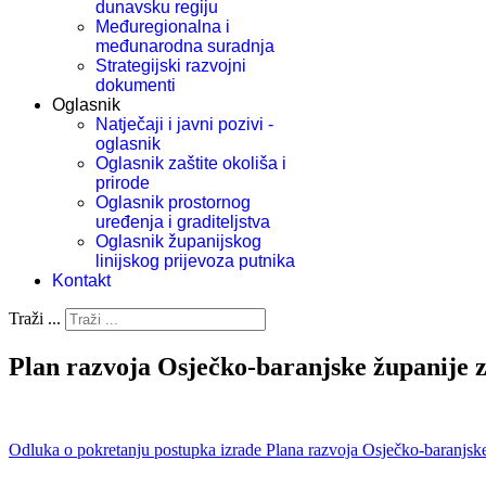
dunavsku regiju
Međuregionalna i
međunarodna suradnja
Strategijski razvojni
dokumenti
Oglasnik
Natječaji i javni pozivi -
oglasnik
Oglasnik zaštite okoliša i
prirode
Oglasnik prostornog
uređenja i graditeljstva
Oglasnik županijskog
linijskog prijevoza putnika
Kontakt
Traži ...
Plan razvoja Osječko-baranjske županije z
Odluka o pokretanju postupka izrade Plana razvoja Osječko-baranjske