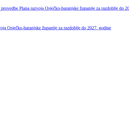
i provedbe Plana razvoja Osječko-baranjske županije za razdoblje do 2
zvoja Osječko-baranjske županije za razdoblje do 2027. godine