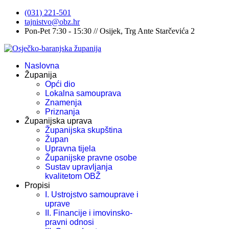
(031) 221-501
tajnistvo@obz.hr
Pon-Pet 7:30 - 15:30 // Osijek, Trg Ante Starčevića 2
Naslovna
Županija
Opći dio
Lokalna samouprava
Znamenja
Priznanja
Županijska uprava
Županijska skupština
Župan
Upravna tijela
Županijske pravne osobe
Sustav upravljanja
kvalitetom OBŽ
Propisi
I. Ustrojstvo samouprave i
uprave
II. Financije i imovinsko-
pravni odnosi