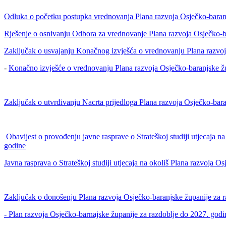
Odluka o početku postupka vrednovanja Plana razvoja Osječko-baranj
Rješenje o osnivanju Odbora za vrednovanje Plana razvoja Osječko-b
Zaključak o usvajanju Konačnog izvješća o vrednovanju Plana razvoj
-
Konačno izvješće o vrednovanju Plana razvoja Osječko-baranjske žu
Zaključak o utvrđivanju Nacrta prijedloga Plana razvoja Osječko-bar
Obavijest o provođenju javne rasprave o Strateškoj studiji utjecaja 
godine
Javna rasprava o Strateškoj studiji utjecaja na okoliš Plana razvoja 
Zaključak o donošenju Plana razvoja Osječko-baranjske županije za 
- Plan razvoja Osječko-barnajske županije za razdoblje do 2027. godi