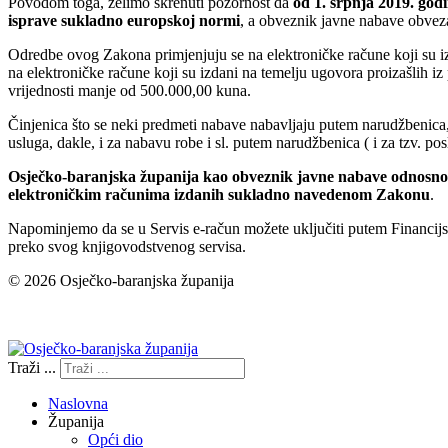
Povodom toga, želimo skrenuti pozornost da
od 1. srpnja 2019. godi
isprave sukladno europskoj normi
, a obveznik javne nabave obvezan 
Odredbe ovog Zakona primjenjuju se na elektroničke račune koji su iz
na elektroničke račune koji su izdani na temelju ugovora proizašlih i
vrijednosti manje od 500.000,00 kuna.
Činjenica što se neki predmeti nabave nabavljaju putem narudžbenica, 
usluga, dakle, i za nabavu robe i sl. putem narudžbenica ( i za tzv. p
Osječko-baranjska županija kao obveznik javne nabave odnosno n
elektroničkim računima izdanih sukladno navedenom Zakonu
.
Napominjemo da se u Servis e-račun možete uključiti putem Financijske
preko svog knjigovodstvenog servisa.
© 2026 Osječko-baranjska županija
Izjava o pristupačnosti
Traži ...
Naslovna
Županija
Opći dio