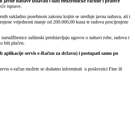
 javne nabave izdavati i slati elektroničke račune i prateće
eće isprave.
jenih sukladno posebnom zakonu kojim se uređuje javna nabava, ali i
ijenjene vrijednosti manje od 200.000,00 kuna te radova procijenjene
 narudžbenice suštinski predstavljaju ugovor o nabavi robe, radova i
o biti plaćen.
 aplikacije servis e-Račun za državu) i postupati samo po
ervis e-račun možete se dodatno informirati u poslovnici Fine ili