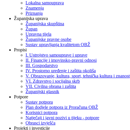
Lokalna samouprava
Znamenja
Priznanja
Županijska uprava
Županijska skupština
Župan
Upravna tijela
Županijske pravne osobe
Sustav upravljanja kvalitetom OBŽ
Propisi
I. Ustrojstvo samouprave i uprave
II. Financije i imovinsko-pravni odnosi
III. Gospodarstvo
IV. Prostorno uređenje i zaštita okoliša
V. Obrazovanje, kultura, sport, tehnička kultura i znanost
VI. Zdravstvo i socijalna skrb
VII. Civilna obrana i zaštita
Županijski glasnik
Potpore
Sustav potpora
Plan dodjele potpora iz Proračuna OBŽ
Korisnici potpora
Natječaji i javni pozivi u tijeku - potpore
Obrasci izvješća
Projekti i investicije