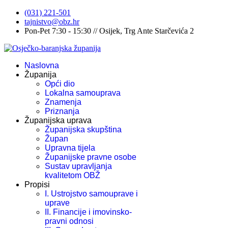
(031) 221-501
tajnistvo@obz.hr
Pon-Pet 7:30 - 15:30 // Osijek, Trg Ante Starčevića 2
Naslovna
Županija
Opći dio
Lokalna samouprava
Znamenja
Priznanja
Županijska uprava
Županijska skupština
Župan
Upravna tijela
Županijske pravne osobe
Sustav upravljanja
kvalitetom OBŽ
Propisi
I. Ustrojstvo samouprave i
uprave
II. Financije i imovinsko-
pravni odnosi