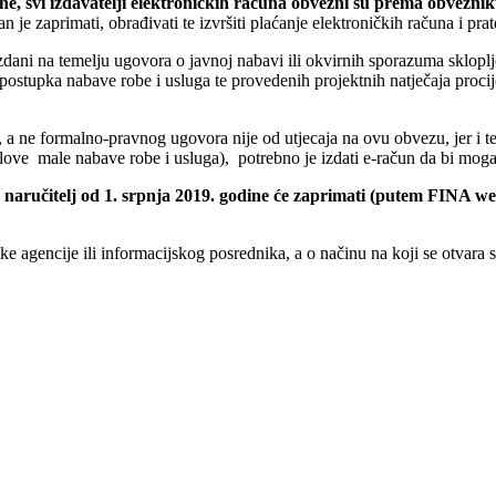
ne, svi izdavatelji elektroničkih računa obvezni su prema obvezniku
je zaprimati, obrađivati te izvršiti plaćanje elektroničkih računa i prat
dani na temelju ugovora o javnoj nabavi ili okvirnih sporazuma sklopl
z postupka nabave robe i usluga te provedenih projektnih natječaja proc
a ne formalno-pravnog ugovora nije od utjecaja na ovu obvezu, jer i te
oslove male nabave robe i usluga), potrebno je izdati e-račun da bi moga
aručitelj od 1. srpnja 2019. godine će zaprimati (putem FINA web
 agencije ili informacijskog posrednika, a o načinu na koji se otvara s