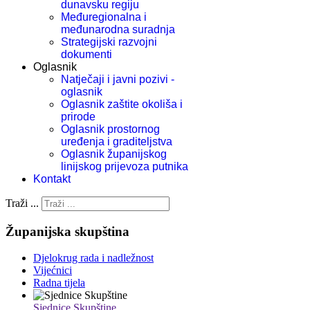
dunavsku regiju
Međuregionalna i
međunarodna suradnja
Strategijski razvojni
dokumenti
Oglasnik
Natječaji i javni pozivi -
oglasnik
Oglasnik zaštite okoliša i
prirode
Oglasnik prostornog
uređenja i graditeljstva
Oglasnik županijskog
linijskog prijevoza putnika
Kontakt
Traži ...
Županijska skupština
Djelokrug rada i nadležnost
Vijećnici
Radna tijela
Sjednice Skupštine