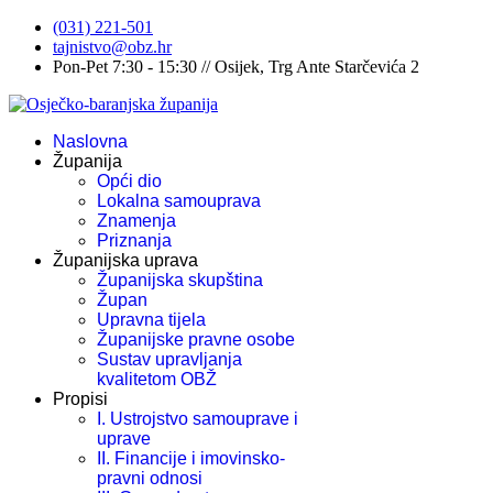
(031) 221-501
tajnistvo@obz.hr
Pon-Pet 7:30 - 15:30 // Osijek, Trg Ante Starčevića 2
Naslovna
Županija
Opći dio
Lokalna samouprava
Znamenja
Priznanja
Županijska uprava
Županijska skupština
Župan
Upravna tijela
Županijske pravne osobe
Sustav upravljanja
kvalitetom OBŽ
Propisi
I. Ustrojstvo samouprave i
uprave
II. Financije i imovinsko-
pravni odnosi