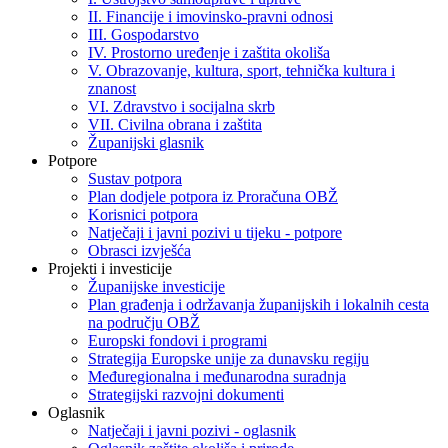
II. Financije i imovinsko-pravni odnosi
III. Gospodarstvo
IV. Prostorno uređenje i zaštita okoliša
V. Obrazovanje, kultura, sport, tehnička kultura i
znanost
VI. Zdravstvo i socijalna skrb
VII. Civilna obrana i zaštita
Županijski glasnik
Potpore
Sustav potpora
Plan dodjele potpora iz Proračuna OBŽ
Korisnici potpora
Natječaji i javni pozivi u tijeku - potpore
Obrasci izvješća
Projekti i investicije
Županijske investicije
Plan građenja i održavanja županijskih i lokalnih cesta
na području OBŽ
Europski fondovi i programi
Strategija Europske unije za dunavsku regiju
Međuregionalna i međunarodna suradnja
Strategijski razvojni dokumenti
Oglasnik
Natječaji i javni pozivi - oglasnik