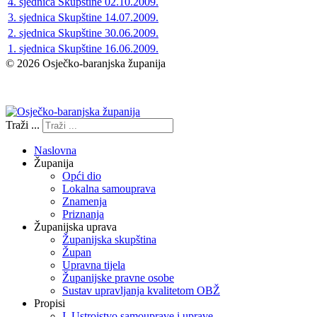
4. sjednica Skupštine 02.10.2009.
3. sjednica Skupštine 14.07.2009.
2. sjednica Skupštine 30.06.2009.
1. sjednica Skupštine 16.06.2009.
© 2026 Osječko-baranjska županija
Izjava o pristupačnosti
Traži ...
Naslovna
Županija
Opći dio
Lokalna samouprava
Znamenja
Priznanja
Županijska uprava
Županijska skupština
Župan
Upravna tijela
Županijske pravne osobe
Sustav upravljanja kvalitetom OBŽ
Propisi
I. Ustrojstvo samouprave i uprave