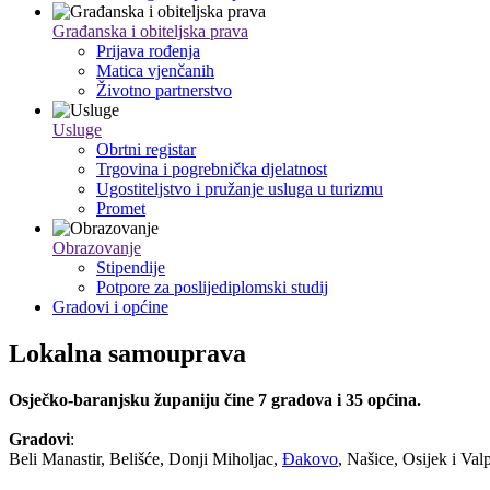
Građanska i obiteljska prava
Prijava rođenja
Matica vjenčanih
Životno partnerstvo
Usluge
Obrtni registar
Trgovina i pogrebnička djelatnost
Ugostiteljstvo i pružanje usluga u turizmu
Promet
Obrazovanje
Stipendije
Potpore za poslijediplomski studij
Gradovi i općine
Lokalna samouprava
Osječko-baranjsku županiju čine 7 gradova i 35 općina.
Gradovi
:
Beli Manastir, Belišće, Donji Miholjac,
Đakovo
, Našice, Osijek i Va