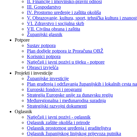
II. Financije i imovinsko-pravni odnosi
III. Gospodarstvo
IV. Prostorno uređenje i zaštita okoliša
V. Obrazovanje, kultura, sport, tehnička kultura i znanost
VI. Zdravstvo i socijalna skrb
VII. Civilna obrana i zaštita
Županijski glasnik
Potpore
Sustav potpora
Plan dodjele potpora iz Proračuna OBŽ
Korisnici potpora
Natječaji i javni pozivi u tijeku - potpore
Obrasci izvješća
Projekti i investicije
Županijske investicije
Plan građenja i održavanja županijskih i lokalnih cesta
Europski fondovi i programi
Strategija Europske unije za dunavsku regiju
Međuregionalna i međunarodna suradnja
Strategijski razvojni dokumenti
Oglasnik
Natječaji i javni pozivi - oglasnik
Oglasnik zaštite okoliša i prirode
Oglasnik prostornog uređenja i graditeljstva
Oglasnik županijskog linijskog prijevoza putnika