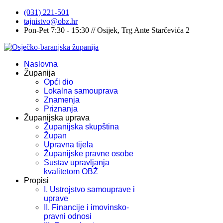
(031) 221-501
tajnistvo@obz.hr
Pon-Pet 7:30 - 15:30 // Osijek, Trg Ante Starčevića 2
Naslovna
Županija
Opći dio
Lokalna samouprava
Znamenja
Priznanja
Županijska uprava
Županijska skupština
Župan
Upravna tijela
Županijske pravne osobe
Sustav upravljanja
kvalitetom OBŽ
Propisi
I. Ustrojstvo samouprave i
uprave
II. Financije i imovinsko-
pravni odnosi