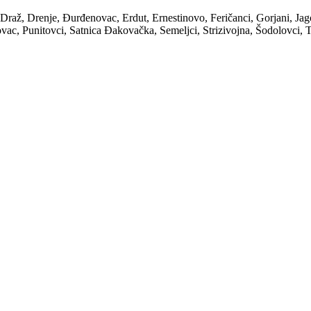
, Draž, Drenje, Đurđenovac, Erdut, Ernestinovo, Feričanci, Gorjani, 
vac, Punitovci, Satnica Đakovačka, Semeljci, Strizivojna, Šodolovci, T