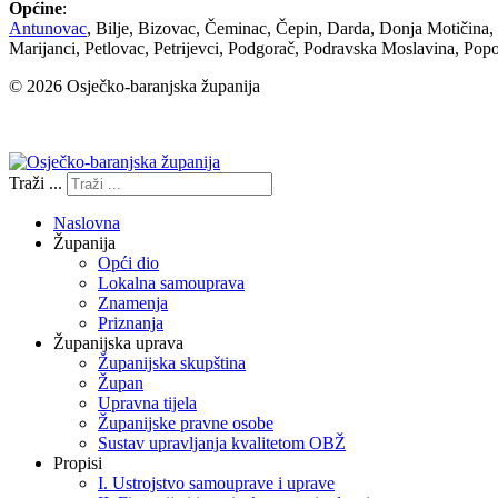
Općine
:
Antunovac
, Bilje, Bizovac, Čeminac, Čepin, Darda, Donja Motičina
Marijanci, Petlovac, Petrijevci, Podgorač, Podravska Moslavina, Popo
© 2026 Osječko-baranjska županija
Izjava o pristupačnosti
Traži ...
Naslovna
Županija
Opći dio
Lokalna samouprava
Znamenja
Priznanja
Županijska uprava
Županijska skupština
Župan
Upravna tijela
Županijske pravne osobe
Sustav upravljanja kvalitetom OBŽ
Propisi
I. Ustrojstvo samouprave i uprave