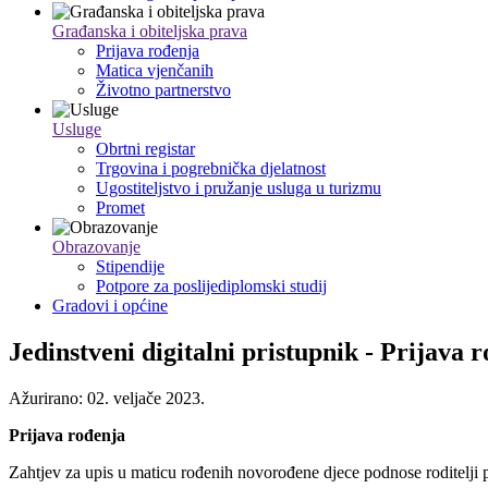
Građanska i obiteljska prava
Prijava rođenja
Matica vjenčanih
Životno partnerstvo
Usluge
Obrtni registar
Trgovina i pogrebnička djelatnost
Ugostiteljstvo i pružanje usluga u turizmu
Promet
Obrazovanje
Stipendije
Potpore za poslijediplomski studij
Gradovi i općine
Jedinstveni digitalni pristupnik - Prijava 
Ažurirano: 02. veljače 2023.
Prijava rođenja
Zahtjev za upis u maticu rođenih novorođene djece podnose roditelji pr