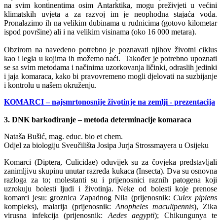
na svim kontinentima osim Antarktika, mogu preživjeti u većini
klimatskih uvjeta a za razvoj im je neophodna stajaća voda.
Pronalazimo ih na velikim dubinama u rudnicima (gotovo kilometar
ispod površine) ali i na velikim visinama (oko 16 000 metara).
Obzirom na navedeno potrebno je poznavati njihov životni ciklus
kao i legla u kojima ih možemo naći. Također je potrebno upoznati
se sa svim metodama i načinima uzorkovanja ličinki, odraslih jedinki
i jaja komaraca, kako bi pravovremeno mogli djelovati na suzbijanje
i kontrolu u našem okruženju.
KOMARCI – najsmrtonosnije životinje na zemlji - prezentacija
3. DNK barkodiranje – metoda determinacije komaraca
Nataša Bušić, mag. educ. bio et chem.
Odjel za biologiju Sveučilišta Josipa Jurja Strossmayera u Osijeku
Komarci (Diptera, Culicidae) oduvijek su za čovjeka predstavljali
zanimljivu skupinu unutar razreda kukaca (Insecta). Dva su osnovna
razloga za to; molestanti su i prijenosnici raznih patogena koji
uzrokuju bolesti ljudi i životinja. Neke od bolesti koje prenose
komarci jesu: groznica Zapadnog Nila (prijenosnik:
Culex pipiens
kompleks), malarija (prijenosnik:
Anopheles maculipennis
), Zika
virusna infekcija (prijenosnik:
Aedes aegypti
); Chikungunya te