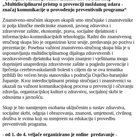
„Multidisciplinarni pristup u prevenciji moždanog udara -
značaj komunikacije u provođenju preventivnih programa“
Znanstveno-stručnim skupom okupili smo stručnjake i znanstvenike
iz polja kliničke medicinske znanosti, javnog zdravstva i
zdravstvene zaštite, ekonomije, prava, socijalne djelatnosti i
informacijsko-komunikacijskih tehnologija. Radni dio znanstvenog
stručnog skupa bio je organiziran kroz sesije, predavanja po pozivu i
prezentacije. Posebna važnost znanstveno-stručnog skupa bila je u
uspostavljanju multidisciplinarnog dijaloga zdravstvenih i
nezdravstvenih djelatnika koji svojim znanjem i vještinama mogu
doprinijeti unapređenju zdravstvene zaštite u pogledu prevencije i
liječenja cerebrovaskularnih bolesti s ciljem da se ova tematika
približi što većem broju stanovnika s područja Osječko-baranjske
županije. Kroz interdisciplinarni pristup stručnjaci i znanstvenici su
ukazali na važnost komunikacijskog procesa u prevenciji i očuvanju
zdravlja, organizacijskoj kulturi u zdravstvu, socijalnoj skrbi te
odnosima s javnošću.
Skup je bio namijenjen osobama uključenim u sustav zdravstva,
socijalne skrbi, odgoja i obrazovanja, znanosti, umjetnosti, civilnog
društva te svima koji su usmjereni na edukaciju i provedbu
preventivnih programa.
-
od 1. do 4. veljače organizirano je online predavanje -