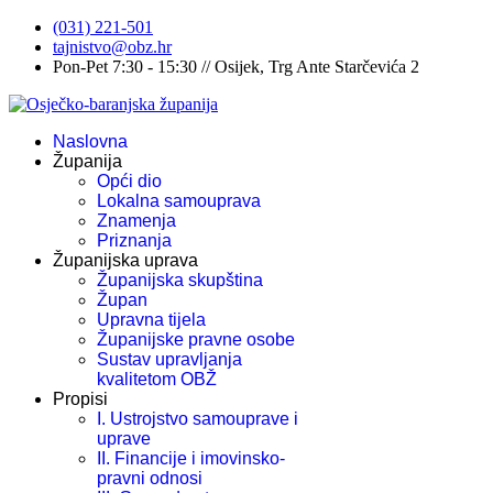
(031) 221-501
tajnistvo@obz.hr
Pon-Pet 7:30 - 15:30 // Osijek, Trg Ante Starčevića 2
Naslovna
Županija
Opći dio
Lokalna samouprava
Znamenja
Priznanja
Županijska uprava
Županijska skupština
Župan
Upravna tijela
Županijske pravne osobe
Sustav upravljanja
kvalitetom OBŽ
Propisi
I. Ustrojstvo samouprave i
uprave
II. Financije i imovinsko-
pravni odnosi