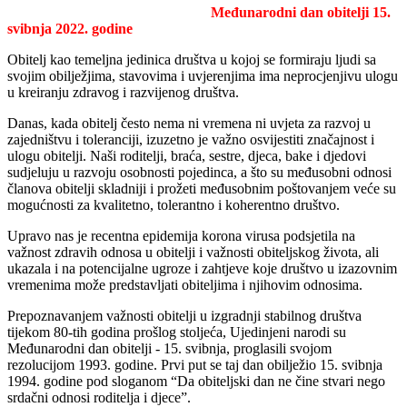
Međunarodni dan obitelji 15.
svibnja 2022. godine
Obitelj kao temeljna jedinica društva u kojoj se formiraju ljudi sa
svojim obilježjima, stavovima i uvjerenjima ima neprocjenjivu ulogu
u kreiranju zdravog i razvijenog društva.
Danas, kada obitelj često nema ni vremena ni uvjeta za razvoj u
zajedništvu i toleranciji, izuzetno je važno osvijestiti značajnost i
ulogu obitelji. Naši roditelji, braća, sestre, djeca, bake i djedovi
sudjeluju u razvoju osobnosti pojedinca, a što su međusobni odnosi
članova obitelji skladniji i prožeti međusobnim poštovanjem veće su
mogućnosti za kvalitetno, tolerantno i koherentno društvo.
Upravo nas je recentna epidemija korona virusa podsjetila na
važnost zdravih odnosa u obitelji i važnosti obiteljskog života, ali
ukazala i na potencijalne ugroze i zahtjeve koje društvo u izazovnim
vremenima može predstavljati obiteljima i njihovim odnosima.
Prepoznavanjem važnosti obitelji u izgradnji stabilnog društva
tijekom 80-tih godina prošlog stoljeća, Ujedinjeni narodi su
Međunarodni dan obitelji - 15. svibnja, proglasili svojom
rezolucijom 1993. godine. Prvi put se taj dan obilježio 15. svibnja
1994. godine pod sloganom “Da obiteljski dan ne čine stvari nego
srdačni odnosi roditelja i djece”.