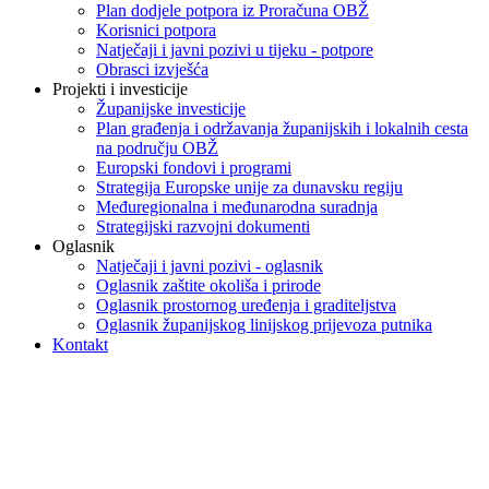
Plan dodjele potpora iz Proračuna OBŽ
Korisnici potpora
Natječaji i javni pozivi u tijeku - potpore
Obrasci izvješća
Projekti i investicije
Županijske investicije
Plan građenja i održavanja županijskih i lokalnih cesta
na području OBŽ
Europski fondovi i programi
Strategija Europske unije za dunavsku regiju
Međuregionalna i međunarodna suradnja
Strategijski razvojni dokumenti
Oglasnik
Natječaji i javni pozivi - oglasnik
Oglasnik zaštite okoliša i prirode
Oglasnik prostornog uređenja i graditeljstva
Oglasnik županijskog linijskog prijevoza putnika
Kontakt