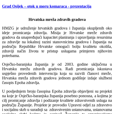
Grad Osijek – otok u moru komaraca - prezentacija
Hrvatska mreža zdravih gradova
HMZG je udruženje hrvatskih gradova i županija okupljenih oko
ideje promicanja zdravlja. Misija je Hrvatske mreže zdravih
gradova da unapređujući kapacitet planiranja i upravljanja resursima
za zdravlje na lokalnoj razini stanovnicima gradova i županija na
području Republike Hrvatske omogući bolju kvalitetu okoliša,
zdraviji način života te pristup uslugama primjeren njihovim
potrebama.
Osječko-baranjska županija je od 2003. godine uključena u
Hrvatsku mrežu zdravih gradova. Radi promicanja iskustava
uspješno provedenih intervencija koja su razvili članovi mreže,
Hrvatska mreža zdravih gradova jednom godišnje izdaje službeni
časopis Epoha zdravlja.
U posljednjem broju časopisa Epoha zdravlja objavljeni su projekti
na koje je Osječko-baranjska županija posebno ponosna, a kojima je
cilj promicanje zdravlja i podizanje kvalitete zdravstvenih usluga na
području Županije. Projekte je provodio Upravni odjel za zdravstvo
i socijalnu skrb u suradnji sa zdravstvenim ustanovama, ustanovama