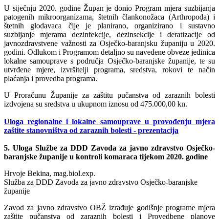
U siječnju 2020. godine Župan je donio Program mjera suzbijanja
patogenih mikroorganizama, štetnih člankonožaca (Arthropoda) i
štetnih glodavaca čije je planirano, organizirano i sustavno
suzbijanje mjerama dezinfekcije, dezinsekcije i deratizacije od
javnozdravstvene važnosti za Osječko-baranjsku županiju u 2020.
godini. Odlukom i Programom detaljno su navedene obveze jedinica
lokalne samouprave s područja Osječko-baranjske županije, te su
utvrđene mjere, izvršitelji programa, sredstva, rokovi te način
plaćanja i provedba programa.
U Proračunu Županije za zaštitu pučanstva od zaraznih bolesti
izdvojena su sredstva u ukupnom iznosu od 475.000,00 kn.
Uloga regionalne i lokalne samouprave u provođenju mjera
zaštite stanovništva od zaraznih bolesti - prezentacija
5. Uloga Službe za DDD Zavoda za javno zdravstvo Osječko-
baranjske županije u kontroli komaraca tijekom 2020. godine
Hrvoje Bekina, mag.biol.exp.
Služba za DDD Zavoda za javno zdravstvo Osječko-baranjske
županije
Zavod za javno zdravstvo OBŽ izrađuje godišnje programe mjera
zaštite pučanstva od zaraznih bolesti i Provedbene planove