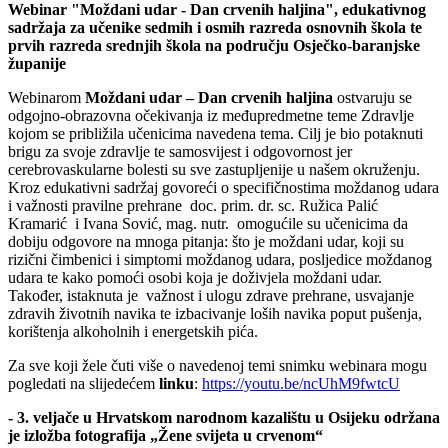
Webinar "Moždani udar - Dan crvenih haljina", edukativnog
sadržaja za učenike sedmih i osmih razreda osnovnih škola te
prvih razreda srednjih škola na području Osječko-baranjske
županije
Webinarom
Moždani udar – Dan crvenih haljina
ostvaruju se
odgojno-obrazovna očekivanja iz međupredmetne teme Zdravlje
kojom se približila učenicima navedena tema. Cilj je bio potaknuti
brigu za svoje zdravlje te samosvijest i odgovornost jer
cerebrovaskularne bolesti su sve zastupljenije u našem okruženju.
Kroz edukativni sadržaj govoreći o specifičnostima moždanog udara
i važnosti pravilne prehrane doc. prim. dr. sc. Ružica Palić
Kramarić i Ivana Sović, mag. nutr. omogućile su učenicima da
dobiju odgovore na mnoga pitanja: što je moždani udar, koji su
rizični čimbenici i simptomi moždanog udara, posljedice moždanog
udara te kako pomoći osobi koja je doživjela moždani udar.
Također, istaknuta je važnost i ulogu zdrave prehrane, usvajanje
zdravih životnih navika te izbacivanje loših navika poput pušenja,
korištenja alkoholnih i energetskih pića.
Za sve koji žele čuti više o navedenoj temi snimku webinara mogu
pogledati na slijedećem
linku
:
https://youtu.be/ncUhM9fwtcU
- 3. veljače u Hrvatskom narodnom kazalištu u Osijeku održana
je izložba fotografija „Žene svijeta u crvenom“