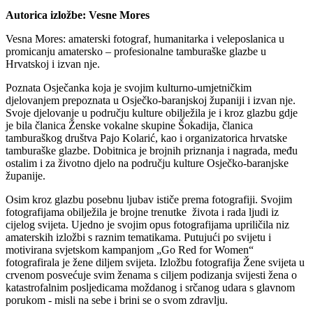
Autorica izložbe: Vesne Mores
Vesna Mores: amaterski fotograf, humanitarka i veleposlanica u
promicanju amatersko – profesionalne tamburaške glazbe u
Hrvatskoj i izvan nje.
Poznata Osječanka koja je svojim kulturno-umjetničkim
djelovanjem prepoznata u Osječko-baranjskoj županiji i izvan nje.
Svoje djelovanje u području kulture obilježila je i kroz glazbu gdje
je bila članica Ženske vokalne skupine Šokadija, članica
tamburaškog društva Pajo Kolarić, kao i organizatorica hrvatske
tamburaške glazbe. Dobitnica je brojnih priznanja i nagrada, među
ostalim i za životno djelo na području kulture Osječko-baranjske
županije.
Osim kroz glazbu posebnu ljubav ističe prema fotografiji. Svojim
fotografijama obilježila je brojne trenutke života i rada ljudi iz
cijelog svijeta. Ujedno je svojim opus fotografijama upriličila niz
amaterskih izložbi s raznim tematikama. Putujući po svijetu i
motivirana svjetskom kampanjom „Go Red for Women“
fotografirala je žene diljem svijeta. Izložbu fotografija Žene svijeta u
crvenom posvećuje svim ženama s ciljem podizanja svijesti žena o
katastrofalnim posljedicama moždanog i srčanog udara s glavnom
porukom - misli na sebe i brini se o svom zdravlju.