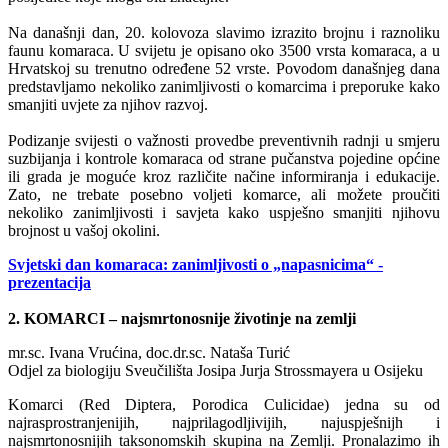
Na današnji dan, 20. kolovoza slavimo izrazito brojnu i raznoliku
faunu komaraca. U svijetu je opisano oko 3500 vrsta komaraca, a u
Hrvatskoj su trenutno određene 52 vrste. Povodom današnjeg dana
predstavljamo nekoliko zanimljivosti o komarcima i preporuke kako
smanjiti uvjete za njihov razvoj.
Podizanje svijesti o važnosti provedbe preventivnih radnji u smjeru
suzbijanja i kontrole komaraca od strane pučanstva pojedine općine
ili grada je moguće kroz različite načine informiranja i edukacije.
Zato, ne trebate posebno voljeti komarce, ali možete proučiti
nekoliko zanimljivosti i savjeta kako uspješno smanjiti njihovu
brojnost u vašoj okolini.
S
vjetski dan komaraca: zanimljivosti o „napasnicima“ -
prezentacija
2. KOMARCI – najsmrtonosnije životinje na zemlji
mr.sc. Ivana Vrućina, doc.dr.sc. Nataša Turić
Odjel za biologiju Sveučilišta Josipa Jurja Strossmayera u Osijeku
Komarci (Red Diptera, Porodica Culicidae) jedna su od
najrasprostranjenijih, najprilagodljivijih, najuspješnijh i
najsmrtonosnijih taksonomskih skupina na Zemlji. Pronalazimo ih