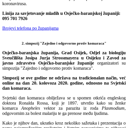
koronavirusa.
Linija za savjetovanje mladih u Osječko-baranjskoj županiji:
095 701 7926
Brojevi telefona po županijama
2. simpozij "Zajedno i odgovorno protiv komaraca"
Osječko-baranjska županija, Grad Osijek, Odjel za biologiju
Sveučilišta Josipa Jurja Strossmayera u Osijeku i Zavod za
javno zdravstvo Osječko-baranjske županije
organizatori su
simpozija "Zajedno i odgovorno protiv komaraca".
Simpozij se ove godine ne održava na tradicionalan način, već
online na dan 20. kolovoza 2020. godine, odnosno na Svjetski
dan komaraca.
Svjetski dan komaraca obilježava se u spomen otkrića engleskog
doktora Ronalda Rossa, koji je 1897. utvrdio kako su ženke
komarca
Anopheles
vektor za parazita iz roda
Plasmodium
,
odgovornim za bolest malariju te ga prenose među ljudima.
Kako je njihov dan, ukratko kroz nekoliko sažetaka i prezentacija o