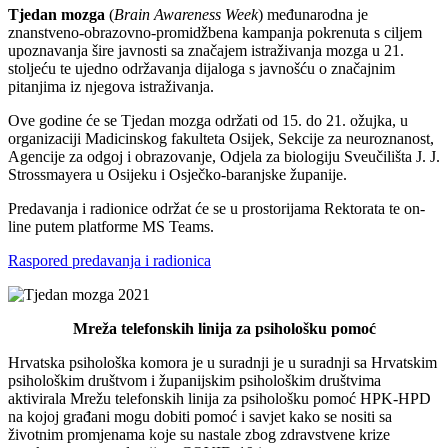
Tjedan mozga
(
Brain Awareness Week
) međunarodna je
znanstveno-obrazovno-promidžbena kampanja pokrenuta s ciljem
upoznavanja šire javnosti sa značajem istraživanja mozga u 21.
stoljeću te ujedno održavanja dijaloga s javnošću o značajnim
pitanjima iz njegova istraživanja.
Ove godine će se Tjedan mozga održati od 15. do 21. ožujka, u
organizaciji Madicinskog fakulteta Osijek, Sekcije za neuroznanost,
Agencije za odgoj i obrazovanje, Odjela za biologiju Sveučilišta J. J.
Strossmayera u Osijeku i Osječko-baranjske županije.
Predavanja i radionice održat će se u prostorijama Rektorata te on-
line putem platforme MS Teams.
Raspored predavanja i radionica
Mreža telefonskih linija za psihološku pomoć
Hrvatska psihološka komora je u suradnji je u suradnji sa Hrvatskim
psihološkim društvom i županijskim psihološkim društvima
aktivirala Mrežu telefonskih linija za psihološku pomoć HPK-HPD
na kojoj građani mogu dobiti pomoć i savjet kako se nositi sa
životnim promjenama koje su nastale zbog zdravstvene krize