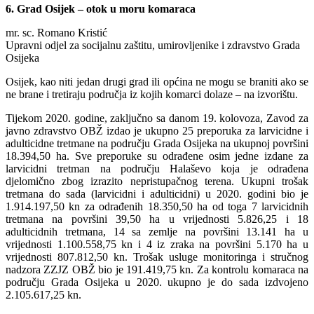
6. Grad Osijek – otok u moru komaraca
mr. sc. Romano Kristić
Upravni odjel za socijalnu zaštitu, umirovljenike i zdravstvo Grada
Osijeka
Osijek, kao niti jedan drugi grad ili općina ne mogu se braniti ako se
ne brane i tretiraju područja iz kojih komarci dolaze – na izvorištu.
Tijekom 2020. godine, zaključno sa danom 19. kolovoza, Zavod za
javno zdravstvo OBŽ izdao je ukupno 25 preporuka za larvicidne i
adulticidne tretmane na području Grada Osijeka na ukupnoj površini
18.394,50 ha. Sve preporuke su odrađene osim jedne izdane za
larvicidni tretman na području Halaševo koja je odrađena
djelomično zbog izrazito nepristupačnog terena. Ukupni trošak
tretmana do sada (larvicidni i adulticidni) u 2020. godini bio je
1.914.197,50 kn za odrađenih 18.350,50 ha od toga 7 larvicidnih
tretmana na površini 39,50 ha u vrijednosti 5.826,25 i 18
adulticidnih tretmana, 14 sa zemlje na površini 13.141 ha u
vrijednosti 1.100.558,75 kn i 4 iz zraka na površini 5.170 ha u
vrijednosti 807.812,50 kn. Trošak usluge monitoringa i stručnog
nadzora ZZJZ OBŽ bio je 191.419,75 kn. Za kontrolu komaraca na
području Grada Osijeka u 2020. ukupno je do sada izdvojeno
2.105.617,25 kn.