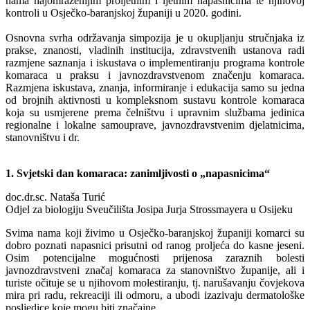
nama najomraženijim proljetnim i ljetnim napasnicima te njihovoj
kontroli u Osječko-baranjskoj županiji u 2020. godini.
Osnovna svrha održavanja simpozija je u okupljanju stručnjaka iz
prakse, znanosti, vladinih institucija, zdravstvenih ustanova radi
razmjene saznanja i iskustava o implementiranju programa kontrole
komaraca u praksu i javnozdravstvenom značenju komaraca.
Razmjena iskustava, znanja, informiranje i edukacija samo su jedna
od brojnih aktivnosti u kompleksnom sustavu kontrole komaraca
koja su usmjerene prema čelništvu i upravnim službama jedinica
regionalne i lokalne samouprave, javnozdravstvenim djelatnicima,
stanovništvu i dr.
1. S
vjetski dan komaraca: zanimljivosti o „napasnicima“
doc.dr.sc. Nataša Turić
Odjel za biologiju Sveučilišta Josipa Jurja Strossmayera u Osijeku
Svima nama koji živimo u Osječko-baranjskoj županiji komarci su
dobro poznati napasnici prisutni od ranog proljeća do kasne jeseni.
Osim potencijalne mogućnosti prijenosa zaraznih bolesti
javnozdravstveni značaj komaraca za stanovništvo županije, ali i
turiste očituje se u njihovom molestiranju, tj. narušavanju čovjekova
mira pri radu, rekreaciji ili odmoru, a ubodi izazivaju dermatološke
posljedice koje mogu biti značajne.