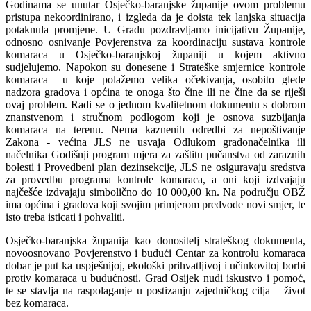
Godinama se unutar Osječko-baranjske županije ovom problemu
pristupa nekoordinirano, i izgleda da je doista tek lanjska situacija
potaknula promjene. U Gradu pozdravljamo inicijativu Županije,
odnosno osnivanje Povjerenstva za koordinaciju sustava kontrole
komaraca u Osječko-baranjskoj županiji u kojem aktivno
sudjelujemo. Napokon su donesene i Strateške smjernice kontrole
komaraca u koje polažemo velika očekivanja, osobito glede
nadzora gradova i općina te onoga što čine ili ne čine da se riješi
ovaj problem. Radi se o jednom kvalitetnom dokumentu s dobrom
znanstvenom i stručnom podlogom koji je osnova suzbijanja
komaraca na terenu. Nema kaznenih odredbi za nepoštivanje
Zakona - većina JLS ne usvaja Odlukom gradonačelnika ili
načelnika Godišnji program mjera za zaštitu pučanstva od zaraznih
bolesti i Provedbeni plan dezinsekcije, JLS ne osiguravaju sredstva
za provedbu programa kontrole komaraca, a oni koji izdvajaju
najčešće izdvajaju simbolično do 10 000,00 kn. Na području OBŽ
ima općina i gradova koji svojim primjerom predvode novi smjer, te
isto treba isticati i pohvaliti.
Osječko-baranjska županija kao donositelj strateškog dokumenta,
novoosnovano Povjerenstvo i budući Centar za kontrolu komaraca
dobar je put ka uspješnijoj, ekološki prihvatljivoj i učinkovitoj borbi
protiv komaraca u budućnosti. Grad Osijek nudi iskustvo i pomoć,
te se stavlja na raspolaganje u postizanju zajedničkog cilja – život
bez komaraca.