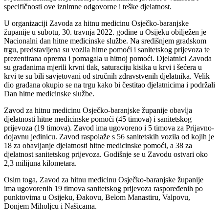
specifičnosti ove iznimne odgovorne i teške djelatnost.
U organizaciji Zavoda za hitnu medicinu Osječko-baranjske
županije u subotu, 30. travnja 2022. godine u Osijeku obilježen je
Nacionalni dan hitne medicinske službe. Na središnjem gradskom
trgu, predstavljena su vozila hitne pomoći i sanitetskog prijevoza te
prezentirana oprema i pomagala u hitnoj pomoći. Djelatnici Zavoda
su građanima mjerili krvni tlak, saturaciju kisika u krvi i šećera u
krvi te su bili savjetovani od stručnih zdravstvenih djelatnika. Velik
dio građana okupio se na trgu kako bi čestitao djelatnicima i podržali
Dan hitne medicinske službe.
Zavod za hitnu medicinu Osječko-baranjske županije obavlja
djelatnosti hitne medicinske pomoći (45 timova) i sanitetskog
prijevoza (19 timova). Zavod ima ugovoreno i 5 timova za Prijavno-
dojavnu jedinicu. Zavod raspolaže s 56 sanitetskih vozila od kojih je
18 za obavljanje djelatnosti hitne medicinske pomoći, a 38 za
djelatnost sanitetskog prijevoza. Godišnje se u Zavodu ostvari oko
2,3 milijuna kilometara.
Osim toga, Zavod za hitnu medicinu Osječko-baranjske županije
ima ugovorenih 19 timova sanitetskog prijevoza raspoređenih po
punktovima u Osijeku, Đakovu, Belom Manastiru, Valpovu,
Donjem Miholjcu i Našicama.