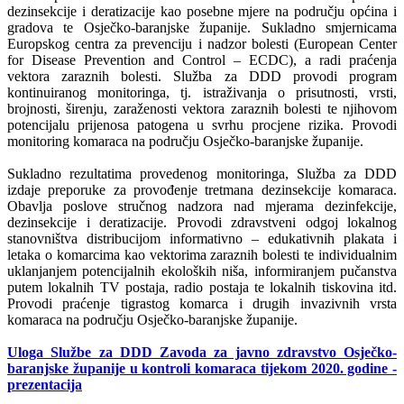
dezinsekcije i deratizacije kao posebne mjere na području općina i
gradova te Osječko-baranjske županije. Sukladno smjernicama
Europskog centra za prevenciju i nadzor bolesti (European Center
for Disease Prevention and Control – ECDC), a radi praćenja
vektora zaraznih bolesti. Služba za DDD provodi program
kontinuiranog monitoringa, tj. istraživanja o prisutnosti, vrsti,
brojnosti, širenju, zaraženosti vektora zaraznih bolesti te njihovom
potencijalu prijenosa patogena u svrhu procjene rizika. Provodi
monitoring komaraca na području Osječko-baranjske županije.
Sukladno rezultatima provedenog monitoringa, Služba za DDD
izdaje preporuke za provođenje tretmana dezinsekcije komaraca.
Obavlja poslove stručnog nadzora nad mjerama dezinfekcije,
dezinsekcije i deratizacije. Provodi zdravstveni odgoj lokalnog
stanovništva distribucijom informativno – edukativnih plakata i
letaka o komarcima kao vektorima zaraznih bolesti te individualnim
uklanjanjem potencijalnih ekoloških niša, informiranjem pučanstva
putem lokalnih TV postaja, radio postaja te lokalnih tiskovina itd.
Provodi praćenje tigrastog komarca i drugih invazivnih vrsta
komaraca na području Osječko-baranjske županije.
Uloga Službe za DDD Zavoda za javno zdravstvo Osječko-
baranjske županije u kontroli komaraca tijekom 2020. godine -
prezentacija