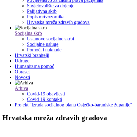
Povjerenstvo za zaštitu prava pacijenata
Savjetovalište za dojenje
Palijativna skrb
Popis mrtvozornika
Hrvatska mreža zdravih gradova
Socijalna skrb
Ustanove socijalne skrbi
Socijalne usluge
Pomoći i naknade
Hrvatski branitelji
Udruge
Humanitarna pomoć
Obrasci
Novosti
Arhiva
Covid-19 obavijesti
Covid-19 kontakti
Projekt ''Izrada socijalnog plana Osječko-baranjske županije''
Hrvatska mreža zdravih gradova