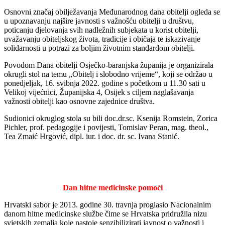
Osnovni značaj obilježavanja Međunarodnog dana obitelji ogleda se
u upoznavanju najšire javnosti s važnošću obitelji u društvu,
poticanju djelovanja svih nadležnih subjekata u korist obitelji,
uvažavanju obiteljskog života, tradicije i običaja te iskazivanje
solidarnosti u potrazi za boljim životnim standardom obitelji.
Povodom Dana obitelji Osječko-baranjska županija je organizirala
okrugli stol na temu „Obitelj i slobodno vrijeme“, koji se održao u
ponedjeljak, 16. svibnja 2022. godine s početkom u 11.30 sati u
Velikoj vijećnici, Županijska 4, Osijek s ciljem naglašavanja
važnosti obitelji kao osnovne zajednice društva.
Sudionici okruglog stola su bili doc.dr.sc. Ksenija Romstein, Zorica
Pichler, prof. pedagogije i povijesti, Tomislav Peran, mag. theol.,
Tea Zmaić Hrgović, dipl. iur. i doc. dr. sc. Ivana Stanić.
Dan hitne medicinske pomoći
Hrvatski sabor je 2013. godine 30. travnja proglasio Nacionalnim
danom hitne medicinske službe čime se Hrvatska pridružila nizu
svjetskih zemalja koje nastoje senzibilizirati javnost o važnosti i