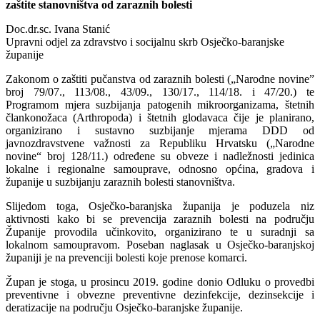
zaštite stanovništva od zaraznih bolesti
Doc.dr.sc. Ivana Stanić
Upravni odjel za zdravstvo i socijalnu skrb Osječko-baranjske
županije
Zakonom o zaštiti pučanstva od zaraznih bolesti („Narodne novine”
broj 79/07., 113/08., 43/09., 130/17., 114/18. i 47/20.) te
Programom mjera suzbijanja patogenih mikroorganizama, štetnih
člankonožaca (Arthropoda) i štetnih glodavaca čije je planirano,
organizirano i sustavno suzbijanje mjerama DDD od
javnozdravstvene važnosti za Republiku Hrvatsku („Narodne
novine“ broj 128/11.) određene su obveze i nadležnosti jedinica
lokalne i regionalne samouprave, odnosno općina, gradova i
županije u suzbijanju zaraznih bolesti stanovništva.
Slijedom toga, Osječko-baranjska županija je poduzela niz
aktivnosti kako bi se prevencija zaraznih bolesti na području
Županije provodila učinkovito, organizirano te u suradnji sa
lokalnom samoupravom. Poseban naglasak u Osječko-baranjskoj
županiji je na prevenciji bolesti koje prenose komarci.
Župan je stoga, u prosincu 2019. godine donio Odluku o provedbi
preventivne i obvezne preventivne dezinfekcije, dezinsekcije i
deratizacije na području Osječko-baranjske županije.