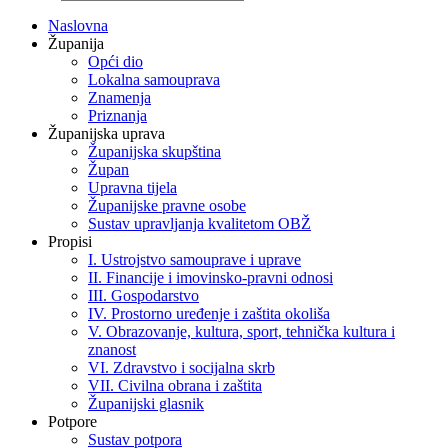
Naslovna
Županija
Opći dio
Lokalna samouprava
Znamenja
Priznanja
Županijska uprava
Županijska skupština
Župan
Upravna tijela
Županijske pravne osobe
Sustav upravljanja kvalitetom OBŽ
Propisi
I. Ustrojstvo samouprave i uprave
II. Financije i imovinsko-pravni odnosi
III. Gospodarstvo
IV. Prostorno uređenje i zaštita okoliša
V. Obrazovanje, kultura, sport, tehnička kultura i
znanost
VI. Zdravstvo i socijalna skrb
VII. Civilna obrana i zaštita
Županijski glasnik
Potpore
Sustav potpora