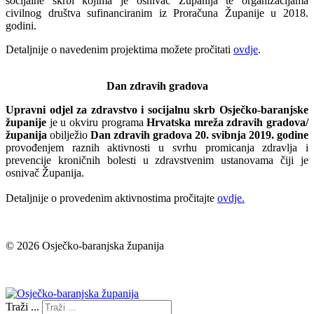
socijalne skrbi kojima je osnivač Županija te organizacijama
civilnog društva sufinanciranim iz Proračuna Županije u 2018.
godini.
Detaljnije o navedenim projektima možete pročitati
ovdje
.
Dan zdravih gradova
Upravni odjel za zdravstvo i socijalnu skrb Osječko-baranjske
županije
je u okviru programa
Hrvatska mreža zdravih gradova/
županija
obilježio
Dan zdravih gradova 20. svibnja 2019. godine
provođenjem raznih aktivnosti u svrhu promicanja zdravlja i
prevencije kroničnih bolesti u zdravstvenim ustanovama čiji je
osnivač Županija.
Detaljnije o provedenim aktivnostima pročitajte
ovdje.
© 2026 Osječko-baranjska županija
Izjava o pristupačnosti
Traži ...