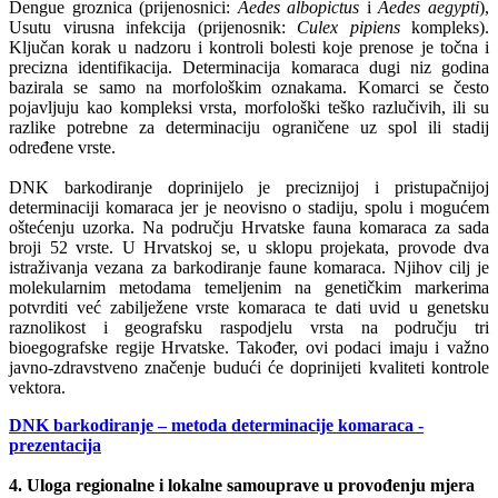
Dengue groznica (prijenosnici:
Aedes albopictus
i
Aedes aegypti
),
Usutu virusna infekcija (prijenosnik:
Culex pipiens
kompleks).
Ključan korak u nadzoru i kontroli bolesti koje prenose je točna i
precizna identifikacija. Determinacija komaraca dugi niz godina
bazirala se samo na morfološkim oznakama. Komarci se često
pojavljuju kao kompleksi vrsta, morfološki teško razlučivih, ili su
razlike potrebne za determinaciju ograničene uz spol ili stadij
određene vrste.
DNK barkodiranje doprinijelo je preciznijoj i pristupačnijoj
determinaciji komaraca jer je neovisno o stadiju, spolu i mogućem
oštećenju uzorka. Na području Hrvatske fauna komaraca za sada
broji 52 vrste. U Hrvatskoj se, u sklopu projekata, provode dva
istraživanja vezana za barkodiranje faune komaraca. Njihov cilj je
molekularnim metodama temeljenim na genetičkim markerima
potvrditi već zabilježene vrste komaraca te dati uvid u genetsku
raznolikost i geografsku raspodjelu vrsta na području tri
bioegografske regije Hrvatske. Također, ovi podaci imaju i važno
javno-zdravstveno značenje budući će doprinijeti kvaliteti kontrole
vektora.
DNK barkodiranje – metoda determinacije komaraca -
prezentacija
4. Uloga regionalne i lokalne samouprave u provođenju mjera