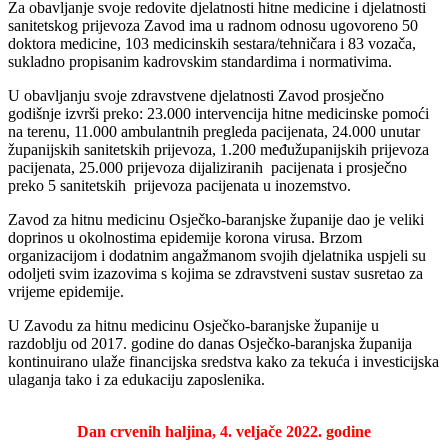
Za obavljanje svoje redovite djelatnosti hitne medicine i djelatnosti
sanitetskog prijevoza Zavod ima u radnom odnosu ugovoreno 50
doktora medicine, 103 medicinskih sestara/tehničara i 83 vozača,
sukladno propisanim kadrovskim standardima i normativima.
U obavljanju svoje zdravstvene djelatnosti Zavod prosječno
godišnje izvrši preko: 23.000 intervencija hitne medicinske pomoći
na terenu, 11.000 ambulantnih pregleda pacijenata, 24.000 unutar
županijskih sanitetskih prijevoza, 1.200 međužupanijskih prijevoza
pacijenata, 25.000 prijevoza dijaliziranih pacijenata i prosječno
preko 5 sanitetskih prijevoza pacijenata u inozemstvo.
Zavod za hitnu medicinu Osječko-baranjske županije dao je veliki
doprinos u okolnostima epidemije korona virusa. Brzom
organizacijom i dodatnim angažmanom svojih djelatnika uspjeli su
odoljeti svim izazovima s kojima se zdravstveni sustav susretao za
vrijeme epidemije.
U Zavodu za hitnu medicinu Osječko-baranjske županije u
razdoblju od 2017. godine do danas Osječko-baranjska županija
kontinuirano ulaže financijska sredstva kako za tekuća i investicijska
ulaganja tako i za edukaciju zaposlenika.
Dan crvenih haljina, 4. veljače 2022. godine