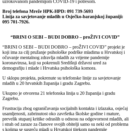
uzrokovanom pandemijom COVID-19 i potresom.
Broj telefona Mreže HPK-HPD: 091 739-5693
Linija za savjetovanje mladih u Osječko-baranjskoj županiji:
095 701-7926.
“BRINI O SEBI – BUDI DOBRO – proŽIVI COVID”
“BRINI O SEBI – BUDI DOBRO – proŽIVI COVID” projekt je
koji ima za cilj pružanje psihološke podrške mladima u Hrvatskoj i
očuvanje mentalnog zdravlja mladih za vrijeme pandemije
koronavirusa, koji su pokrenuli Središnji državni ured za
demografiju i mlade i Hrvatska psihološka komora.
U sklopu projekta, pokrenute su telefonske linije za savjetovanje
mladih u 20 hrvatskih županija i gradu Zagrebu.
Ukupno je otvorena 21 telefonska linija u 20 županija i gradu
Zagrebu.
Frustracija zbog ograničavanja socijalnih kontakta i izlazaka, osjećaj
usamljenosti, zabrinutost oko završetka školske godine i mature,
prevelik stupanj kritike odraslih u odnosu na odgovornost mladih, ali
i strah od zaraze za članove svojih obitelji samo su neki od problema
s kojima se susreću mladi u Hrvatskoj tijekom pandemije