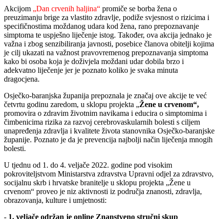
Akcijom
„Dan crvenih haljina“
promiče se borba žena o
preuzimanju brige za vlastito zdravlje, podiže svjesnost o rizicima i
specifičnostima moždanog udara kod žena, rano prepoznavanje
simptoma te uspješno liječenje istog. Također, ova akcija jednako je
važna i zbog senzibiliranja javnosti, posebice članova obitelji kojima
je cilj ukazati na važnost pravovremenog prepoznavanja simptoma
kako bi osoba koja je doživjela moždani udar dobila brzo i
adekvatno liječenje jer je poznato koliko je svaka minuta
dragocjena.
Osječko-baranjska županija prepoznala je značaj ove akcije te već
četvrtu godinu zaredom, u sklopu projekta „
Žene u crvenom“,
promovira o zdravim životnim navikama i educira o simptomima i
čimbenicima rizika za razvoj cerebrovaskularnih bolesti s ciljem
unapređenja zdravlja i kvalitete života stanovnika Osječko-baranjske
županije. Poznato je da je prevencija najbolji način liječenja mnogih
bolesti.
U tjednu od 1. do 4. veljače 2022. godine pod visokim
pokroviteljstvom Ministarstva zdravstva Upravni odjel za zdravstvo,
socijalnu skrb i hrvatske branitelje u sklopu projekta „Žene u
crvenom“ proveo je niz aktivnosti iz područja znanosti, zdravlja,
obrazovanja, kulture i umjetnosti:
-
1. veljače održan je online Znanstveno stručni skup