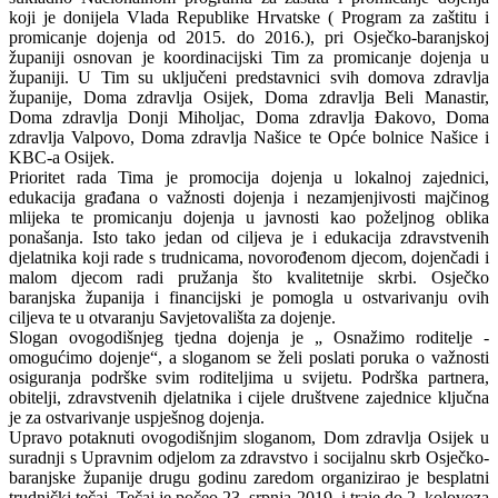
koji je donijela Vlada Republike Hrvatske ( Program za zaštitu i
promicanje dojenja od 2015. do 2016.), pri Osječko-baranjskoj
županiji osnovan je koordinacijski Tim za promicanje dojenja u
županiji. U Tim su uključeni predstavnici svih domova zdravlja
županije, Doma zdravlja Osijek, Doma zdravlja Beli Manastir,
Doma zdravlja Donji Miholjac, Doma zdravlja Đakovo, Doma
zdravlja Valpovo, Doma zdravlja Našice te Opće bolnice Našice i
KBC-a Osijek.
Prioritet rada Tima je promocija dojenja u lokalnoj zajednici,
edukacija građana o važnosti dojenja i nezamjenjivosti majčinog
mlijeka te promicanju dojenja u javnosti kao poželjnog oblika
ponašanja. Isto tako jedan od ciljeva je i edukacija zdravstvenih
djelatnika koji rade s trudnicama, novorođenom djecom, dojenčadi i
malom djecom radi pružanja što kvalitetnije skrbi. Osječko
baranjska županija i financijski je pomogla u ostvarivanju ovih
ciljeva te u otvaranju Savjetovališta za dojenje.
Slogan ovogodišnjeg tjedna dojenja je „ Osnažimo roditelje -
omogućimo dojenje“, a sloganom se želi poslati poruka o važnosti
osiguranja podrške svim roditeljima u svijetu. Podrška partnera,
obitelji, zdravstvenih djelatnika i cijele društvene zajednice ključna
je za ostvarivanje uspješnog dojenja.
Upravo potaknuti ovogodišnjim sloganom, Dom zdravlja Osijek u
suradnji s Upravnim odjelom za zdravstvo i socijalnu skrb Osječko-
baranjske županije drugu godinu zaredom organizirao je besplatni
trudnički tečaj. Tečaj je počeo 23. srpnja 2019. i traje do 2. kolovoza