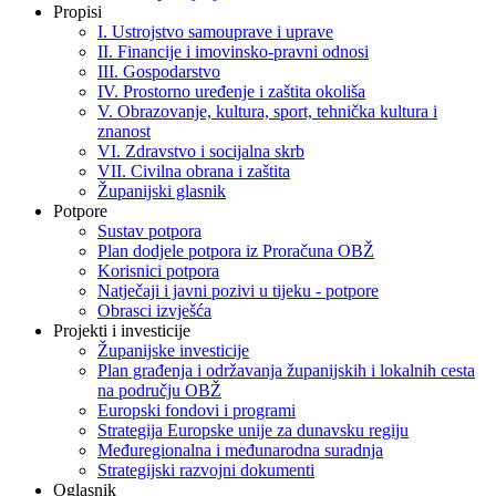
Propisi
I. Ustrojstvo samouprave i uprave
II. Financije i imovinsko-pravni odnosi
III. Gospodarstvo
IV. Prostorno uređenje i zaštita okoliša
V. Obrazovanje, kultura, sport, tehnička kultura i
znanost
VI. Zdravstvo i socijalna skrb
VII. Civilna obrana i zaštita
Županijski glasnik
Potpore
Sustav potpora
Plan dodjele potpora iz Proračuna OBŽ
Korisnici potpora
Natječaji i javni pozivi u tijeku - potpore
Obrasci izvješća
Projekti i investicije
Županijske investicije
Plan građenja i održavanja županijskih i lokalnih cesta
na području OBŽ
Europski fondovi i programi
Strategija Europske unije za dunavsku regiju
Međuregionalna i međunarodna suradnja
Strategijski razvojni dokumenti
Oglasnik