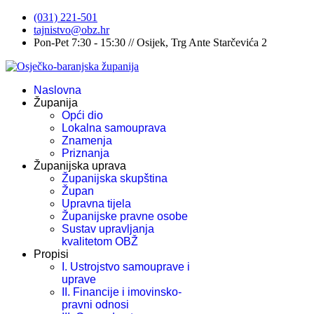
(031) 221-501
tajnistvo@obz.hr
Pon-Pet 7:30 - 15:30 // Osijek, Trg Ante Starčevića 2
Naslovna
Županija
Opći dio
Lokalna samouprava
Znamenja
Priznanja
Županijska uprava
Županijska skupština
Župan
Upravna tijela
Županijske pravne osobe
Sustav upravljanja
kvalitetom OBŽ
Propisi
I. Ustrojstvo samouprave i
uprave
II. Financije i imovinsko-
pravni odnosi