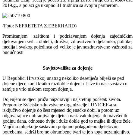
2019.g., a polazi ga ukupno 31 trudnica sa svojim partnerom.
(Foto: NEFRETETA Z.EBERHARD)
Promicanjem, zaštitom i podržavanjem dojenja zajedničkim
djelovanjem svih - obitelji, društva, zdravstvenih djelatnika, politike,
medija i svakog pojedinca od velike je javnozdravstvene važnosti za
budućnost!
Savjetovalište za dojenje
U Republici Hrvatskoj unatrag nekoliko desetljeća bilježi se pad
dojene djece kao i kratko razdoblje dojenja i sve to nas svrstava u
zemlje s vrlo niskom stopom dojenja.
Dojenjem se djeci pruža najzdraviji i najsretniji početak života.
Preporuke Svjetske zdravstvene organizacije i UNICEF-a su
isključivo dojenje do šest mjeseci dojenačke dobi, a potom uz
odgovarajuće dohranjivanje djeteta nastavak dojenja do navršenih
godinu dana, odnosno dvije i duže dokle god to majka ili dijete žele.
Majčino mlijeko je sastavom potpuno prilagođeno djetetovim
potrebama, sadrži brojne obrambene tvari te je s toga nezamjenjivo.