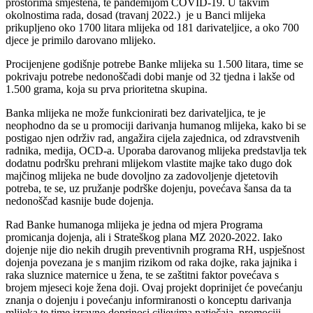
prostorima smještena, te pandemijom COVID-19. U takvim
okolnostima rada, dosad (travanj 2022.) je u Banci mlijeka
prikupljeno oko 1700 litara mlijeka od 181 darivateljice, a oko 700
djece je primilo darovano mlijeko.
Procijenjene godišnje potrebe Banke mlijeka su 1.500 litara, time se
pokrivaju potrebe nedonoščadi dobi manje od 32 tjedna i lakše od
1.500 grama, koja su prva prioritetna skupina.
Banka mlijeka ne može funkcionirati bez darivateljica, te je
neophodno da se u promociji darivanja humanog mlijeka, kako bi se
postigao njen održiv rad, angažira cijela zajednica, od zdravstvenih
radnika, medija, OCD-a. Uporaba darovanog mlijeka predstavlja tek
dodatnu podršku prehrani mlijekom vlastite majke tako dugo dok
majčinog mlijeka ne bude dovoljno za zadovoljenje djetetovih
potreba, te se, uz pružanje podrške dojenju, povećava šansa da ta
nedonoščad kasnije bude dojenja.
Rad Banke humanoga mlijeka je jedna od mjera Programa
promicanja dojenja, ali i Strateškog plana MZ 2020-2022. Iako
dojenje nije dio nekih drugih preventivnih programa RH, uspješnost
dojenja povezana je s manjim rizikom od raka dojke, raka jajnika i
raka sluznice maternice u žena, te se zaštitni faktor povećava s
brojem mjeseci koje žena doji. Ovaj projekt doprinijet će povećanju
znanja o dojenju i povećanju informiranosti o konceptu darivanja
mlijeka te time izravno doprinosi ciljevima natječaja, promociji