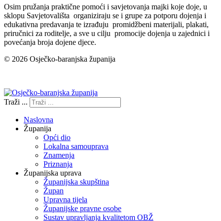
Osim pružanja praktične pomoći i savjetovanja majki koje doje, u
sklopu Savjetovališta organiziraju se i grupe za potporu dojenja i
edukativna predavanja te izrađuju promidžbeni materijali, plakati,
priručnici za roditelje, a sve u cilju promocije dojenja u zajednici i
povećanja broja dojene djece.
© 2026 Osječko-baranjska županija
Izjava o pristupačnosti
Traži ...
Naslovna
Županija
Opći dio
Lokalna samouprava
Znamenja
Priznanja
Županijska uprava
Županijska skupština
Župan
Upravna tijela
Županijske pravne osobe
Sustav upravljanja kvalitetom OBŽ