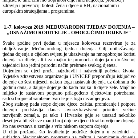
zdravlja i prevenciji bolesti žena i djece u RH, nacionalnim i
europskim strategijama i programima.
1.-7. kolovoza 2019. MEĐUNARODNI TJEDAN DOJENJA –
„OSNAŽIMO RODITELJE - OMOGUĆIMO DOJENJE“
Svake godine prvi tjedan u mjesecu kolovozu rezerviran je za
obilježavanje Međunarodnog tjedna dojenja. Cilj obilježavanja
tjedna dojenja u cijelom svijetu je ukazivanje na mnogobrojne koristi
dojenja za dijete, ali i za majku te promocija dojenja u društvenoj
zajednici kao jedini prirodni način prehrane svakog djeteta.
Dojenjem se djeci pruža najzdraviji i najsretniji početak života.
Svjetska zdravstvena organizacija i UNICEF preporučuju isključivo
dojenje do šest mjeseci, nakon toga nastavak dojenja uz dohranu do
godinu dana, a daljnje dojenje do kada majka ili dijete žele. Majčino
mlijeko je sastavom potpuno prilagođeno djetetovim potrebama,
sadrži brojne obrambene tvari te je s toga nezamjenjivo.
Zbog stalnog pada stope dojene djece, zaštita, promicanje i potpora
dojenju predstavlja danas javnozdravstveni prioritet većine
razvijenih zemalja, pa tako i Hrvatske gdje se unazad nekoliko
desetljeća bilježi sve manji broj dojene djece i kratko vrijeme dojenja
što nas svrstava u zemlje s vrlo niskom stopom dojenja.
U cilju pružanja što kvalitetnije podrške dojenju u zajednici, a
sukladno Nacionalnom programu za zaštitu i promicanje dojenja