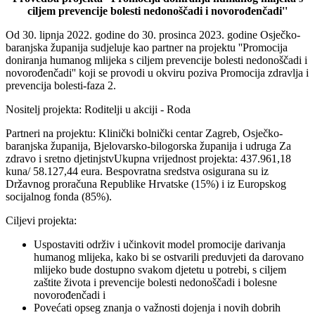
ciljem prevencije bolesti nedonoščadi i novorođenčadi''
Od 30. lipnja 2022. godine do 30. prosinca 2023. godine Osječko-
baranjska županija sudjeluje kao partner na projektu ''Promocija
doniranja humanog mlijeka s ciljem prevencije bolesti nedonoščadi i
novorođenčadi'' koji se provodi u okviru poziva Promocija zdravlja i
prevencija bolesti-faza 2.
Nositelj projekta: Roditelji u akciji - Roda
Partneri na projektu: Klinički bolnički centar Zagreb, Osječko-
baranjska županija, Bjelovarsko-bilogorska županija i udruga Za
zdravo i sretno djetinjstvUkupna vrijednost projekta: 437.961,18
kuna/ 58.127,44 eura. Bespovratna sredstva osigurana su iz
Državnog proračuna Republike Hrvatske (15%) i iz Europskog
socijalnog fonda (85%).
Ciljevi projekta:
Uspostaviti održiv i učinkovit model promocije darivanja
humanog mlijeka, kako bi se ostvarili preduvjeti da darovano
mlijeko bude dostupno svakom djetetu u potrebi, s ciljem
zaštite života i prevencije bolesti nedonoščadi i bolesne
novorođenčadi i
Povećati opseg znanja o važnosti dojenja i novih dobrih