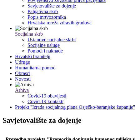
Povjerenstvo za zaštitu prava pacijenata
Savjetovalište za dojenje
Palijativna skrb
Popis mrtvozornika
Hrvatska mreža zdravih gradova
Socijalna skrb
Ustanove socijalne skrbi
Socijalne usluge
Pomoći i naknade
Hrvatski branitelji
Udruge
Humanitarna pomoć
Obrasci
Novosti
Arhiva
Covid-19 obavijesti
Covid-19 kontakti
Projekt ''Izrada socijalnog plana Osječko-baranjske županije''
Savjetovalište za dojenje
Provedba projekta ''Promocija doniranja humanog mlijeka s