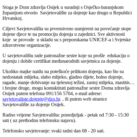
Stoga je Dom zdravlja Osijek u suradnji s Osječko-baranjskom
županijom otvorio Savjetovalište za dojenje kao drugo u Republici
Hrvatskoj.
Ciljevi Savjetovališta su prvenstveno usmjereni na povećanje stope
dojene djece te na promociju dojenja u zajednici. Sve aktivnosti
koje se provode u skladu su s preporukama UNICEF-a i Svjetske
zdravstvene organizacije.
U savjetovalištu rade patronažne sestre koje su prošle edukaciju o
dojenju i dobile certifikat međunarodnih savjetnica za dojenje.
Ukoliko majke naiđu na poteškoće prilikom dojenja, kao što su
nedostatak mlijeka, slabo mlijeko, gladno dijete, bolno dojenje,
ragade, manje dobivanje na tjelesnoj težini, zastoj mlijeka, mastitis…
i brojne druge, mogu kontaktirati patronažne sestre Doma zdravlja
Osijek putem telefona 091/156 5704, e-mail adrese:
savjetovaliste.dojenje@dzo.hr
. , ili putem web stranice
Savjetovalište za dojenje Osijek.
Radno vrijeme Savjetovališta: ponedjeljak - petak od 7:30 - 15:30
sati ( uz prethodnu telefonsku najavu).
Telefonsko savjetovanje: svaki radni dan 08 - 20 sati.