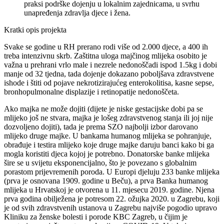
praksi podrške dojenju u lokalnim zajednicama, u svrhu
unapređenja zdravlja djece i žena.
Kratki opis projekta
Svake se godine u RH prerano rodi više od 2.000 djece, a 400 ih
treba intenzivnu skrb. Zaštitna uloga majčinog mlijeka osobito je
važna u prehrani vrlo male i nezrele nedonoščadi ispod 1.5kg i dobi
manje od 32 tjedna, tada dojenje dokazano poboljšava zdravstvene
ishode i štiti od pojave nekrotizirajućeg enterokolitisa, kasne sepse,
bronhopulmonalne displazije i retinopatije nedonoščeta.
Ako majka ne može dojiti (dijete je niske gestacijske dobi pa se
mlijeko još ne stvara, majka je lošeg zdravstvenog stanja ili joj nije
dozvoljeno dojiti), tada je prema SZO najbolji izbor darovano
mlijeko druge majke. U bankama humanog mlijeka se pohranjuje,
obrađuje i testira mlijeko koje druge majke daruju banci kako bi ga
mogla koristiti djeca kojoj je potrebno. Donatorske banke mlijeka
šire se u svijetu eksponencijalno, što je povezano s globalnim
porastom prijevremenih poroda. U Europi djeluju 233 banke mlijeka
(prva je osnovana 1909. godine u Beču), a prva Banka humanog
mlijeka u Hrvatskoj je otvorena u 11. mjesecu 2019. godine. Njena
prva godina obilježena je potresom 22. ožujka 2020. u Zagrebu, koji
je od svih zdravstvenih ustanova u Zagrebu najviše pogodio upravo
Kliniku za ženske bolesti i porode KBC Zagreb, u čijim je