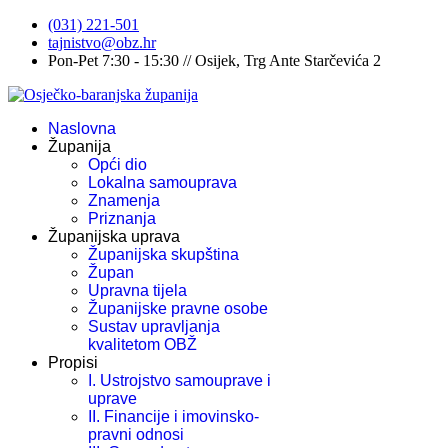
(031) 221-501
tajnistvo@obz.hr
Pon-Pet 7:30 - 15:30 // Osijek, Trg Ante Starčevića 2
Naslovna
Županija
Opći dio
Lokalna samouprava
Znamenja
Priznanja
Županijska uprava
Županijska skupština
Župan
Upravna tijela
Županijske pravne osobe
Sustav upravljanja
kvalitetom OBŽ
Propisi
I. Ustrojstvo samouprave i
uprave
II. Financije i imovinsko-
pravni odnosi