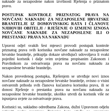
naknade za nezaposlene nakon izvršnosti Rješenja o priznatom
pravu.
POSTUPAK KONTROLE PRIZNATOG PRAVA NA
NOVČANU NAKNADU ZA NEZAPOSLENE HRVATSKE
BRANITELJE IZ DOMOVINSKOG RATA I ČLANOVE
NJIHOVIH OBITELJI / RJEŠENJE O IZMJENI IZNOSA
NOVČANE NAKNADE ZA NEZAPOSLENE ILI O
PRESTANKU PRAVA NA NAKNADU
Upravni odjel svakih šest mjeseci provodi postupak kontrole
priznatog prava svih korisnika novčane naknade za nezaposlene
hrvatske branitelje, prikuplja dokaze utvrđujući udovoljava li svaki
pojedini korisnik i dalje svim uvjetima propisanim Zakonom i
Pravilnikom za ostvarivanja prava na novčanu naknadu za
nezaposlene hrvatske branitelje
.
Nakon provedenog postupka, Rješenjem se utvrđuje novi iznos
novčane naknade za nezaposlene hrvatske branitelje, ovisno o visini
ostvarenih prihoda svih članova kućanstva korisnika prava, ili se
donosi Rješenje o prestanku prava na novčanu naknadu za
nezaposlene hrvatske branitelje, ukoliko utvrdi da korisnik više ne
ispunjava uvjete za ostvarivanje prava.
Korisnici su, sukladno odredbama Zakona, dužni Upravnom odjelu