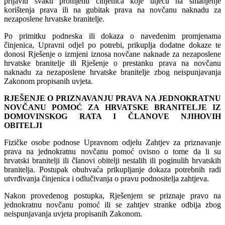
prijaviti svaku promjenu činjenica koje utječu na smanjenje
korištenja prava ili na gubitak prava na novčanu naknadu za
nezaposlene hrvatske branitelje.
Po primitku podneska ili dokaza o navedenim promjenama
činjenica, Upravni odjel po potrebi, prikuplja dodatne dokaze te
donosi Rješenje o izmjeni iznosa novčane naknade za nezaposlene
hrvatske branitelje ili Rješenje o prestanku prava na novčanu
naknadu za nezaposlene hrvatske branitelje zbog neispunjavanja
Zakonom propisanih uvjeta.
RJEŠENJE O PRIZNAVANJU PRAVA NA JEDNOKRATNU
NOVČANU POMOĆ ZA HRVATSKE BRANITELJE IZ
DOMOVINSKOG RATA I ČLANOVE NJIHOVIH
OBITELJI
Fizičke osobe podnose Upravnom odjelu Zahtjev za priznavanje
prava na jednokratnu novčanu pomoć ovisno o tome da li su
hrvatski branitelji ili članovi obitelji nestalih ili poginulih hrvatskih
branitelja. Postupak obuhvaća prikupljanje dokaza potrebnih radi
utvrđivanja činjenica i odlučivanja o pravu podnositelja zahtjeva.
Nakon provedenog postupka, Rješenjem se priznaje pravo na
jednokratnu novčanu pomoć ili se zahtjev stranke odbija zbog
neispunjavanja uvjeta propisanih Zakonom.