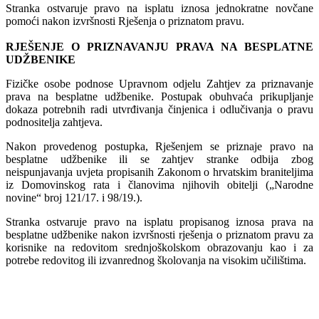
Stranka ostvaruje pravo na isplatu iznosa jednokratne novčane
pomoći nakon izvršnosti Rješenja o priznatom pravu.
RJEŠENJE O PRIZNAVANJU PRAVA NA BESPLATNE
UDŽBENIKE
Fizičke osobe podnose Upravnom odjelu Zahtjev za priznavanje
prava na besplatne udžbenike. Postupak obuhvaća prikupljanje
dokaza potrebnih radi utvrđivanja činjenica i odlučivanja o pravu
podnositelja zahtjeva.
Nakon provedenog postupka, Rješenjem se priznaje pravo na
besplatne udžbenike ili se zahtjev stranke odbija zbog
neispunjavanja uvjeta propisanih Zakonom o hrvatskim braniteljima
iz Domovinskog rata i članovima njihovih obitelji („Narodne
novine“ broj 121/17. i 98/19.).
Stranka ostvaruje pravo na isplatu propisanog iznosa prava na
besplatne udžbenike nakon izvršnosti rješenja o priznatom pravu za
korisnike na redovitom srednjoškolskom obrazovanju kao i za
potrebe redovitog ili izvanrednog školovanja na visokim učilištima.