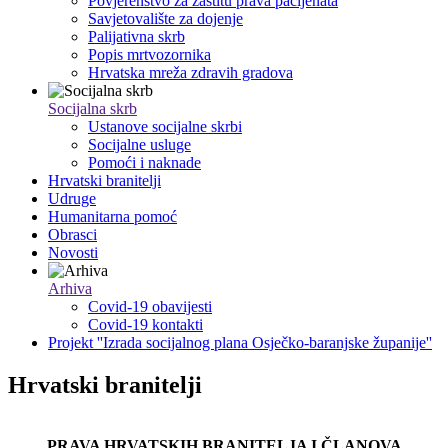
Povjerenstvo za zaštitu prava pacijenata
Savjetovalište za dojenje
Palijativna skrb
Popis mrtvozornika
Hrvatska mreža zdravih gradova
Socijalna skrb
Ustanove socijalne skrbi
Socijalne usluge
Pomoći i naknade
Hrvatski branitelji
Udruge
Humanitarna pomoć
Obrasci
Novosti
Arhiva
Covid-19 obavijesti
Covid-19 kontakti
Projekt ''Izrada socijalnog plana Osječko-baranjske županije''
Hrvatski branitelji
PRAVA HRVATSKIH BRANITELJA I ČLANOVA