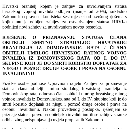
Hrvatski branitelj kojem je zahtjev za utvrđivanjem statusa
hrvatskog vojnog invalida odbijen (manje od 20%), sukladno
Zakonu ima pravo nakon isteka šest mjeseci od izvršnog rješenja s
kojim mu je odbijen zahtjev za ostvarivanjem statusa HRVI-a
podnijeti novi zahtjev za utvrđivanjem novog postotka.
RJEŠENJE O PRIZNAVANJU STATUSA ČLANA
OBITELJI SMRTNO STRADALOG HRVATSKOG
BRANITELJA IZ DOMOVINSKOG RATA / ČLANA
OBITELJI UMRLOG HRVATSKOG RATNOG VOJNOG
INVALIDA IZ DOMOVINSKOG RATA OD I. DO IV.
SKUPINE KOJI JE DO SMRTI KORISTIO DOPLATAK ZA
NJEGU I POMOĆ DRUGE OSOBE I PRAVA NA OSOBNU
INVALIDNINU
Fizičke osobe podnose Upravnom odjelu Zahtjev za priznavanje
statusa člana obitelji smrtno stradalog hrvatskog branitelja iz
Domovinskog rata, odnosno člana obitelji umrlog hrvatskog ratnog
vojnog invalida iz Domovinskog rata od I. do IV. skupine koji je do
smrti koristio doplatak za njegu i pomoć druge osobe i prava na
osobnu invalidninu. Nakon provedenog postupka, rješenjem se
priznaje status i pravo na obiteljsku invalidninu ili se zahtjev stranke
odbija zbog neispunjavanja uvjeta propisanih Zakonom.