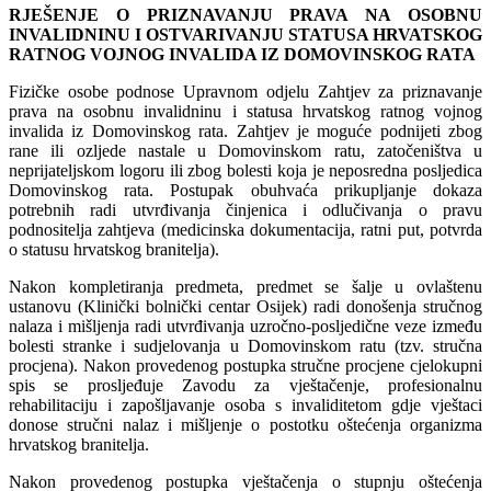
RJEŠENJE O PRIZNAVANJU PRAVA NA OSOBNU
INVALIDNINU I OSTVARIVANJU STATUSA HRVATSKOG
RATNOG VOJNOG INVALIDA IZ DOMOVINSKOG RATA
Fizičke osobe podnose Upravnom odjelu Zahtjev za priznavanje
prava na osobnu invalidninu i statusa hrvatskog ratnog vojnog
invalida iz Domovinskog rata. Zahtjev je moguće podnijeti zbog
rane ili ozljede nastale u Domovinskom ratu, zatočeništva u
neprijateljskom logoru ili zbog bolesti koja je neposredna posljedica
Domovinskog rata. Postupak obuhvaća prikupljanje dokaza
potrebnih radi utvrđivanja činjenica i odlučivanja o pravu
podnositelja zahtjeva (medicinska dokumentacija, ratni put, potvrda
o statusu hrvatskog branitelja).
Nakon kompletiranja predmeta, predmet se šalje u ovlaštenu
ustanovu (Klinički bolnički centar Osijek) radi donošenja stručnog
nalaza i mišljenja radi utvrđivanja uzročno-posljedične veze između
bolesti stranke i sudjelovanja u Domovinskom ratu (tzv. stručna
procjena). Nakon provedenog postupka stručne procjene cjelokupni
spis se prosljeđuje Zavodu za vještačenje, profesionalnu
rehabilitaciju i zapošljavanje osoba s invaliditetom gdje vještaci
donose stručni nalaz i mišljenje o postotku oštećenja organizma
hrvatskog branitelja.
Nakon provedenog postupka vještačenja o stupnju oštećenja