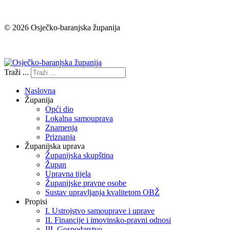
© 2026 Osječko-baranjska županija
Izjava o pristupačnosti
Traži ...
Naslovna
Županija
Opći dio
Lokalna samouprava
Znamenja
Priznanja
Županijska uprava
Županijska skupština
Župan
Upravna tijela
Županijske pravne osobe
Sustav upravljanja kvalitetom OBŽ
Propisi
I. Ustrojstvo samouprave i uprave
II. Financije i imovinsko-pravni odnosi
III. Gospodarstvo