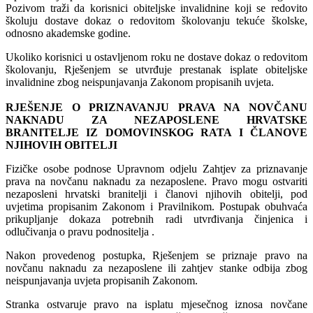
Pozivom traži da korisnici obiteljske invalidnine koji se redovito
školuju dostave dokaz o redovitom školovanju tekuće školske,
odnosno akademske godine.
Ukoliko korisnici u ostavljenom roku ne dostave dokaz o redovitom
školovanju, Rješenjem se utvrđuje prestanak isplate obiteljske
invalidnine zbog neispunjavanja Zakonom propisanih uvjeta.
RJEŠENJE O PRIZNAVANJU PRAVA NA NOVČANU
NAKNADU ZA NEZAPOSLENE HRVATSKE
BRANITELJE IZ DOMOVINSKOG RATA I ČLANOVE
NJIHOVIH OBITELJI
Fizičke osobe podnose Upravnom odjelu Zahtjev za priznavanje
prava na novčanu naknadu za nezaposlene. Pravo mogu ostvariti
nezaposleni hrvatski branitelji i članovi njihovih obitelji, pod
uvjetima propisanim Zakonom i Pravilnikom. Postupak obuhvaća
prikupljanje dokaza potrebnih radi utvrđivanja činjenica i
odlučivanja o pravu podnositelja .
Nakon provedenog postupka, Rješenjem se priznaje pravo na
novčanu naknadu za nezaposlene ili zahtjev stanke odbija zbog
neispunjavanja uvjeta propisanih Zakonom.
Stranka ostvaruje pravo na isplatu mjesečnog iznosa novčane