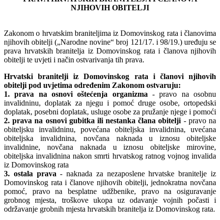
NJIHOVIH OBITELJI
Zakonom o hrvatskim braniteljima iz Domovinskog rata i članovima
njihovih obitelji („Narodne novine“ broj 121/17. i 98/19.) uređuju se
prava hrvatskih branitelja iz Domovinskog rata i članova njihovih
obitelji te uvjeti i način ostvarivanja tih prava.
Hrvatski branitelji iz Domovinskog rata i članovi njihovih
obitelji pod uvjetima određenim Zakonom ostvaruju:
1. prava na osnovi oštećenja organizma
- pravo na osobnu
invalidninu, doplatak za njegu i pomoć druge osobe, ortopedski
doplatak, posebni doplatak, usluge osobe za pružanje njege i pomoći
2. prava na osnovi gubitka ili nestanka člana obitelji
- pravo na
obiteljsku invalidninu, povećana obiteljska invalidnina, uvećana
obiteljska invalidnina, novčana naknada u iznosu obiteljske
invalidnine, novčana naknada u iznosu obiteljske mirovine,
obiteljska invalidnina nakon smrti hrvatskog ratnog vojnog invalida
iz Domovinskog rata
3. ostala prava
- naknada za nezaposlene hrvatske branitelje iz
Domovinskog rata i članove njihovih obitelji, jednokratna novčana
pomoć, pravo na besplatne udžbenike, pravo na osiguravanje
grobnog mjesta, troškove ukopa uz odavanje vojnih počasti i
održavanje grobnih mjesta hrvatskih branitelja iz Domovinskog rata.