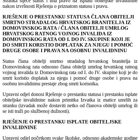
Stranka stječe status i ima pravo na isplatu obiteljske invalidnine
nakon izvršnosti Rješenja o priznatom statusu i pravu.
RJEŠENJE O PRESTANKU STATUSA ČLANA OBITELJI
SMRTNO STRADALOG HRVATSKOG BRANITELJA IZ
DOMOVINSKOG RATA / ČLANA OBITELJI UMRLOG
HRVATSKOG RATNOG VOJNOG INVALIDA IZ
DOMOVINSKOG RATA OD I. DO IV. SKUPINE KOJI JE
DO SMRTI KORISTIO DOPLATAK ZA NJEGU I POMOĆ
DRUGE OSOBE I PRAVA NA OSOBNU INVALIDNINU
Status člana obitelji smrtno stradalog hrvatskog branitelja iz
Domovinskog rata odnosno člana obitelji umrlog hrvatskog ratnog
vojnog invalida iz Domovinskog rata od I. do IV. skupine koji je do
smrti koristio doplatak za njegu i pomoć druge osobe i prava na
osobnu invalidninu prestaje zbog smrti korisnika.
Upravni odjel donosi Rješenje o prestanku statusa i prestanku isplate
obiteljske invalidnine nakon primitka Izvatka iz matice umrlih za
stranku (izvadak može dostaviti netko od članova obitelji umrlog ili
se isti traži po službenoj dužnosti).
RJEŠENJE O PRESTANKU ISPLATE OBITELJSKE
INVALIDNINE
Upravni odjel početkom svake školske, odnosno akademske godine