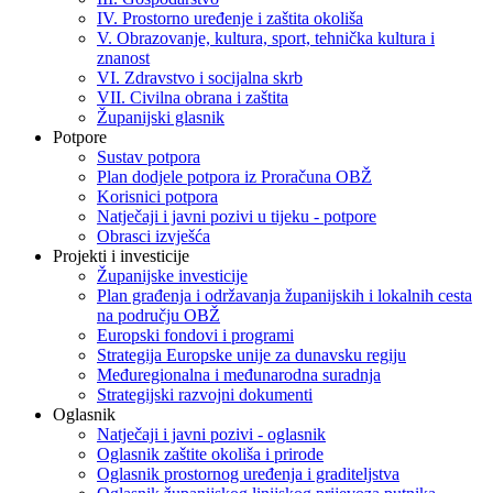
IV. Prostorno uređenje i zaštita okoliša
V. Obrazovanje, kultura, sport, tehnička kultura i
znanost
VI. Zdravstvo i socijalna skrb
VII. Civilna obrana i zaštita
Županijski glasnik
Potpore
Sustav potpora
Plan dodjele potpora iz Proračuna OBŽ
Korisnici potpora
Natječaji i javni pozivi u tijeku - potpore
Obrasci izvješća
Projekti i investicije
Županijske investicije
Plan građenja i održavanja županijskih i lokalnih cesta
na području OBŽ
Europski fondovi i programi
Strategija Europske unije za dunavsku regiju
Međuregionalna i međunarodna suradnja
Strategijski razvojni dokumenti
Oglasnik
Natječaji i javni pozivi - oglasnik
Oglasnik zaštite okoliša i prirode
Oglasnik prostornog uređenja i graditeljstva