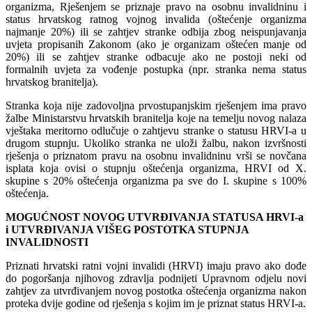
organizma, Rješenjem se priznaje pravo na osobnu invalidninu i
status hrvatskog ratnog vojnog invalida (oštećenje organizma
najmanje 20%) ili se zahtjev stranke odbija zbog neispunjavanja
uvjeta propisanih Zakonom (ako je organizam oštećen manje od
20%) ili se zahtjev stranke odbacuje ako ne postoji neki od
formalnih uvjeta za vođenje postupka (npr. stranka nema status
hrvatskog branitelja).
Stranka koja nije zadovoljna prvostupanjskim rješenjem ima pravo
žalbe Ministarstvu hrvatskih branitelja koje na temelju novog nalaza
vještaka meritorno odlučuje o zahtjevu stranke o statusu HRVI-a u
drugom stupnju. Ukoliko stranka ne uloži žalbu, nakon izvršnosti
rješenja o priznatom pravu na osobnu invalidninu vrši se novčana
isplata koja ovisi o stupnju oštećenja organizma, HRVI od X.
skupine s 20% oštećenja organizma pa sve do I. skupine s 100%
oštećenja.
MOGUĆNOST NOVOG UTVRĐIVANJA STATUSA HRVI-a
i UTVRĐIVANJA VIŠEG POSTOTKA STUPNJA
INVALIDNOSTI
Priznati hrvatski ratni vojni invalidi (HRVI) imaju pravo ako dođe
do pogoršanja njihovog zdravlja podnijeti Upravnom odjelu novi
zahtjev za utvrđivanjem novog postotka oštećenja organizma nakon
proteka dvije godine od rješenja s kojim im je priznat status HRVI-a.