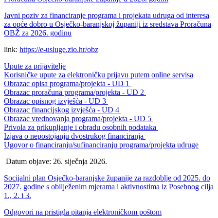
Javni poziv za financiranje programa i projekata udruga od interesa
za opće dobro u Osječko-baranjskoj županiji iz sredstava Proračuna
OBŽ za 2026. godinu
link:
https://
e-usluge.zio.hr/obz
Upute za prijavitelje
Korisničke upute za elektroničku prijavu putem online servisa
Obrazac opisa programa/projekta - UD 1
Obrazac
proračuna programa/projekta - UD 2
O
brazac opisnog izvješća - UD 3
Obrazac financijskog izvješća - UD 4
Obrazac vrednovanja programa/projekta - UD 5
Privola za prikupljanje i obradu osobnih podataka
Izjava o nepostojanju dvostrukog financiranja
Ugovor o financiranju/sufinanciranju programa/projekta udruge
Datum objave: 26. siječnja 2026.
Socijalni plan Osječko-baranjske županije za razdoblje od 2025. do
2027. godine s obilježenim mjerama i aktivnostima iz Posebnog cilja
1., 2. i 3.
Odgovori na pristigla pitanja elektroničkom poštom