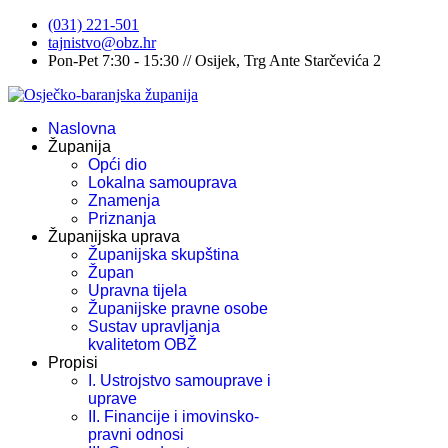
(031) 221-501
tajnistvo@obz.hr
Pon-Pet 7:30 - 15:30 // Osijek, Trg Ante Starčevića 2
Naslovna
Županija
Opći dio
Lokalna samouprava
Znamenja
Priznanja
Županijska uprava
Županijska skupština
Župan
Upravna tijela
Županijske pravne osobe
Sustav upravljanja
kvalitetom OBŽ
Propisi
I. Ustrojstvo samouprave i
uprave
II. Financije i imovinsko-
pravni odnosi