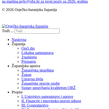
na
martina.pejic@obz.hr
za javni poziv za 2026. godinu
© 2026 Osječko-baranjska županija
Izjava o pristupačnosti
Traži ...
Naslovna
Županija
Opći dio
Lokalna samouprava
Znamenja
Priznanja
Županijska uprava
Županijska skupština
Župan
Upravna tijela
Županijske pravne osobe
Sustav upravljanja kvalitetom OBŽ
Propisi
I. Ustrojstvo samouprave i uprave
II. Financije i imovinsko-pravni odnosi
III. Gospodarstvo