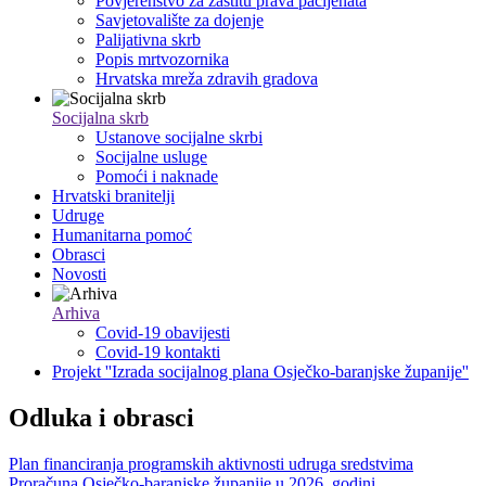
Povjerenstvo za zaštitu prava pacijenata
Savjetovalište za dojenje
Palijativna skrb
Popis mrtvozornika
Hrvatska mreža zdravih gradova
Socijalna skrb
Ustanove socijalne skrbi
Socijalne usluge
Pomoći i naknade
Hrvatski branitelji
Udruge
Humanitarna pomoć
Obrasci
Novosti
Arhiva
Covid-19 obavijesti
Covid-19 kontakti
Projekt ''Izrada socijalnog plana Osječko-baranjske županije''
Odluka i obrasci
Plan financiranja programskih aktivnosti udruga sredstvima
Proračuna Osječko-baranjske županije u 2026. godini