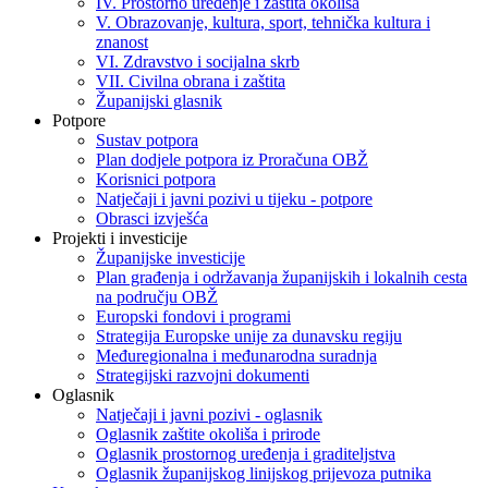
IV. Prostorno uređenje i zaštita okoliša
V. Obrazovanje, kultura, sport, tehnička kultura i
znanost
VI. Zdravstvo i socijalna skrb
VII. Civilna obrana i zaštita
Županijski glasnik
Potpore
Sustav potpora
Plan dodjele potpora iz Proračuna OBŽ
Korisnici potpora
Natječaji i javni pozivi u tijeku - potpore
Obrasci izvješća
Projekti i investicije
Županijske investicije
Plan građenja i održavanja županijskih i lokalnih cesta
na području OBŽ
Europski fondovi i programi
Strategija Europske unije za dunavsku regiju
Međuregionalna i međunarodna suradnja
Strategijski razvojni dokumenti
Oglasnik
Natječaji i javni pozivi - oglasnik
Oglasnik zaštite okoliša i prirode
Oglasnik prostornog uređenja i graditeljstva
Oglasnik županijskog linijskog prijevoza putnika