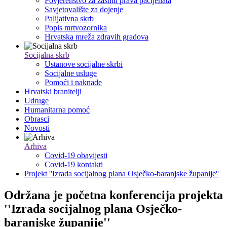
Povjerenstvo za zaštitu prava pacijenata
Savjetovalište za dojenje
Palijativna skrb
Popis mrtvozornika
Hrvatska mreža zdravih gradova
Socijalna skrb
Ustanove socijalne skrbi
Socijalne usluge
Pomoći i naknade
Hrvatski branitelji
Udruge
Humanitarna pomoć
Obrasci
Novosti
Arhiva
Covid-19 obavijesti
Covid-19 kontakti
Projekt ''Izrada socijalnog plana Osječko-baranjske županije''
Održana je početna konferencija projekta
''Izrada socijalnog plana Osječko-
baranjske županije''