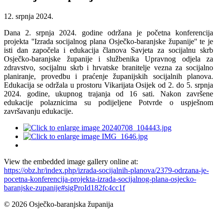
12. srpnja 2024.
Dana 2. srpnja 2024. godine održana je početna konferencija
projekta ''Izrada socijalnog plana Osječko-baranjske županije'' te je
isti dan započela i edukacija članova Savjeta za socijalnu skrb
Osječko-baranjske županije i službenika Upravnog odjela za
zdravstvo, socijalnu skrb i hrvatske branitelje vezna za socijalno
planiranje, provedbu i praćenje županijskih socijalnih planova.
Edukacija se održala u prostoru Vikarijata Osijek od 2. do 5. srpnja
2024. godine, ukupnog trajanja od 16 sati. Nakon završene
edukacije polaznicima su podijeljene Potvrde o uspješnom
završavanju edukacije.
View the embedded image gallery online at:
https://obz.hr/index.php/izrada-socijalnih-planova/2379-odrzana-je-
pocetna-konferencija-projekta-izrada-socijalnog-plana-osjecko-
baranjske-zupanije#sigProId182fc4cc1f
© 2026 Osječko-baranjska županija