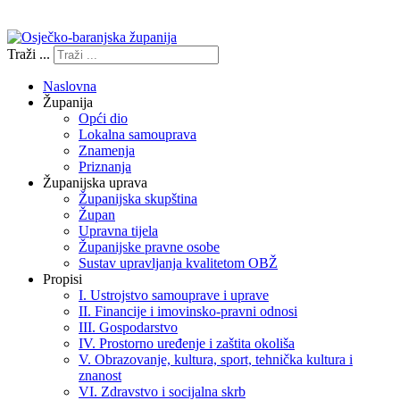
Izjava o pristupačnosti
Traži ...
Naslovna
Županija
Opći dio
Lokalna samouprava
Znamenja
Priznanja
Županijska uprava
Županijska skupština
Župan
Upravna tijela
Županijske pravne osobe
Sustav upravljanja kvalitetom OBŽ
Propisi
I. Ustrojstvo samouprave i uprave
II. Financije i imovinsko-pravni odnosi
III. Gospodarstvo
IV. Prostorno uređenje i zaštita okoliša
V. Obrazovanje, kultura, sport, tehnička kultura i
znanost
VI. Zdravstvo i socijalna skrb