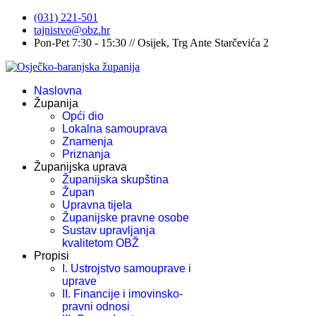
(031) 221-501
tajnistvo@obz.hr
Pon-Pet 7:30 - 15:30 // Osijek, Trg Ante Starčevića 2
Naslovna
Županija
Opći dio
Lokalna samouprava
Znamenja
Priznanja
Županijska uprava
Županijska skupština
Župan
Upravna tijela
Županijske pravne osobe
Sustav upravljanja
kvalitetom OBŽ
Propisi
I. Ustrojstvo samouprave i
uprave
II. Financije i imovinsko-
pravni odnosi