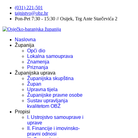
(031) 221-501
tajnistvo@obz.hr
Pon-Pet 7:30 - 15:30 // Osijek, Trg Ante Starčevića 2
Naslovna
Županija
Opći dio
Lokalna samouprava
Znamenja
Priznanja
Županijska uprava
Županijska skupština
Župan
Upravna tijela
Županijske pravne osobe
Sustav upravljanja
kvalitetom OBŽ
Propisi
I. Ustrojstvo samouprave i
uprave
II. Financije i imovinsko-
pravni odnosi