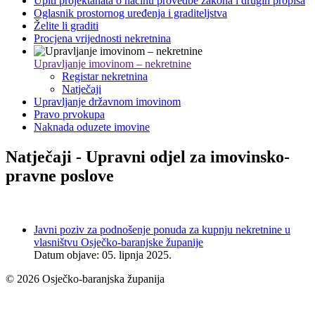
Upiti projektanata o načinu provedbe zakona i drugih propisa
Oglasnik prostornog uređenja i graditeljstva
Želite li graditi
Procjena vrijednosti nekretnina
Upravljanje imovinom – nekretnine
Registar nekretnina
Natječaji
Upravljanje državnom imovinom
Pravo prvokupa
Naknada oduzete imovine
Natječaji - Upravni odjel za imovinsko-
pravne poslove
Javni poziv za podnošenje ponuda za kupnju nekretnine u
vlasništvu Osječko-baranjske županije
Datum objave: 05. lipnja 2025.
© 2026 Osječko-baranjska županija
Izjava o pristupačnosti