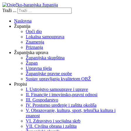
Traži ...
Naslovna
Županija
Opći dio
Lokalna samouprava
Znamenja
Priznanja
Županijska uprava
Županijska skupština
Župan
Upravna tijela
Županijske pravne osobe
Sustav upravljanja kvalitetom OBŽ
Propisi
I. Ustrojstvo samouprave i uprave
II. Financije i imovinsko-pravni odnosi
III. Gospodarstvo
IV. Prostorno uređenje i zaštita okoliša
V. Obrazovanje, kultura, sport, tehnička kultura i
znanost
VI. Zdravstvo i socijalna skrb
VII. Civilna obrana i zaštita