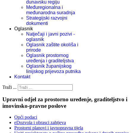
dunavsku regiju
Međuregionalna i
međunarodna suradnja
Strategijski razvojni
dokumenti
Oglasnik
Natječaji i javni pozivi -
oglasnik
Oglasnik zaštite okoliša i
prirode
Oglasnik prostornog
uređenja i graditeljstva
Oglasnik županijskog
linijskog prijevoza putnika
Kontakt
Traži ...
Upravni odjel za prostorno uređenje, graditeljstvo i
imovinsko-pravne poslove
Opći podaci
eDozvola i obrasci zahtjeva
Prostorni planovi i javnopravna tijela