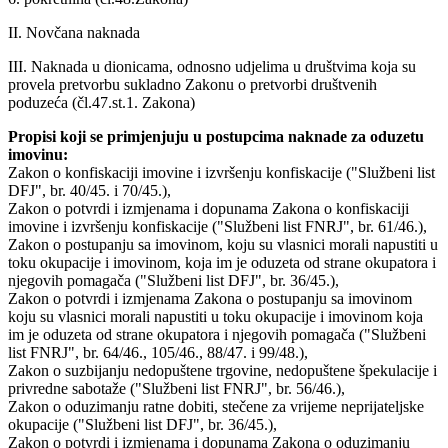
II. Novčana naknada
III. Naknada u dionicama, odnosno udjelima u društvima koja su
provela pretvorbu sukladno Zakonu o pretvorbi društvenih
poduzeća (čl.47.st.1. Zakona)
Propisi koji se primjenjuju u postupcima naknade za oduzetu
imovinu:
Zakon o konfiskaciji imovine i izvršenju konfiskacije ("Službeni list
DFJ", br. 40/45. i 70/45.),
Zakon o potvrdi i izmjenama i dopunama Zakona o konfiskaciji
imovine i izvršenju konfiskacije ("Službeni list FNRJ", br. 61/46.),
Zakon o postupanju sa imovinom, koju su vlasnici morali napustiti u
toku okupacije i imovinom, koja im je oduzeta od strane okupatora i
njegovih pomagača ("Službeni list DFJ", br. 36/45.),
Zakon o potvrdi i izmjenama Zakona o postupanju sa imovinom
koju su vlasnici morali napustiti u toku okupacije i imovinom koja
im je oduzeta od strane okupatora i njegovih pomagača ("Službeni
list FNRJ", br. 64/46., 105/46., 88/47. i 99/48.),
Zakon o suzbijanju nedopuštene trgovine, nedopuštene špekulacije i
privredne sabotaže ("Službeni list FNRJ", br. 56/46.),
Zakon o oduzimanju ratne dobiti, stečene za vrijeme neprijateljske
okupacije ("Službeni list DFJ", br. 36/45.),
Zakon o potvrdi i izmjenama i dopunama Zakona o oduzimanju