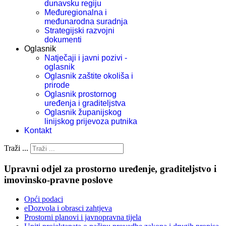
dunavsku regiju
Međuregionalna i
međunarodna suradnja
Strategijski razvojni
dokumenti
Oglasnik
Natječaji i javni pozivi -
oglasnik
Oglasnik zaštite okoliša i
prirode
Oglasnik prostornog
uređenja i graditeljstva
Oglasnik županijskog
linijskog prijevoza putnika
Kontakt
Traži ...
Upravni odjel za prostorno uređenje, graditeljstvo i
imovinsko-pravne poslove
Opći podaci
eDozvola i obrasci zahtjeva
Prostorni planovi i javnopravna tijela