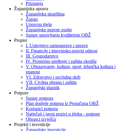
Priznanja
Županijska uprava
Županijska skupština
Župan
Upravna tijela
Županijske pravne osobe
Sustav upravljanja kvalitetom OBŽ
Propisi
I. Ustrojstvo samouprave i uprave
II. Financije i imovinsko-pravni odnosi
III. Gospodarstvo
IV. Prostorno uređenje i zaštita okoliša
V. Obrazovanje, kultura, sport, tehnička kultura i
znanost
VI. Zdravstvo i socijalna skrb
VII. Civilna obrana i zaštita
Županijski glasnik
Potpore
Sustav potpora
Plan dodjele potpora iz Proračuna OBŽ
Korisnici potpora
Natječaji i javni pozivi u tijeku - potpore
Obrasci izvješća
Projekti i investicije
Županijske investicije