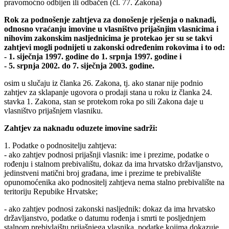
pravomoćno odbijen ili odbačen (čl. 77. Zakona)
Rok za podnošenje zahtjeva za
donošenje rješenja o naknadi,
odnosno vraćanju imovine u vlasništvo prijašnjim vlasnicima i
nihovim zakonskim nasljednicima je protekao jer su se takvi
zahtjevi mogli podnijeti u zakonski određenim rokovima i to od:
- 1. siječnja 1997. godine do 1. srpnja 1997. godine i
- 5. srpnja 2002. do 7. siječnja 2003. godine.
osim u slučaju iz članka 26. Zakona, tj. ako stanar nije podnio
zahtjev za sklapanje ugovora o prodaji stana u roku iz članka 24.
stavka 1. Zakona, stan se protekom roka po sili Zakona daje u
vlasništvo prijašnjem vlasniku.
Zahtjev za naknadu oduzete imovine sadrži:
1. Podatke o podnositelju zahtjeva:
- ako zahtjev podnosi prijašnji vlasnik: ime i prezime, podatke o
rođenju i stalnom prebivalištu, dokaz da ima hrvatsko državljanstvo,
jedinstveni matični broj građana, ime i prezime te prebivalište
opunomoćenika ako podnositelj zahtjeva nema stalno prebivalište na
teritoriju Repubike Hrvatske;
- ako zahtjev podnosi zakonski nasljednik: dokaz da ima hrvatsko
državljanstvo, podatke o datumu rođenja i smrti te posljednjem
stalnom prebivlaištu prijašnjega vlasnika, podatke kojima dokazuje