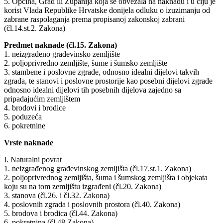
5. Općina, Grad ili Županija koja se obvezala na naknadu i u čiju je
korist Vlada Republike Hrvatske donijela odluku o izuzimanju od
zabrane raspolaganja prema propisanoj zakonskoj zabrani
(čl.14.st.2. Zakona)
Predmet naknade (čl.15. Zakona)
1. neizgrađeno građevinsko zemljište
2. poljoprivredno zemljište, šume i šumsko zemljište
3. stambene i poslovne zgrade, odnosno idealni dijelovi takvih
zgrada, te stanovi i poslovne prostorije kao posebni dijelovi zgrade
odnosno idealni dijelovi tih posebnih dijelova zajedno sa
pripadajućim zemljištem
4. brodovi i brodice
5. poduzeća
6. pokretnine
Vrste naknade
I. Naturalni povrat
1. neizgrađenog građevinskog zemljišta (čl.17.st.1. Zakona)
2. poljoprivrednog zemljišta, šuma i šumskog zemljišta i objekata
koju su na tom zemljištu izgrađeni (čl.20. Zakona)
3. stanova (čl.26. i čl.32. Zakona)
4. poslovnih zgrada i poslovnih prostora (čl.40. Zakona)
5. brodova i brodica (čl.44. Zakona)
6. pokretnina (čl.48.Zakona)