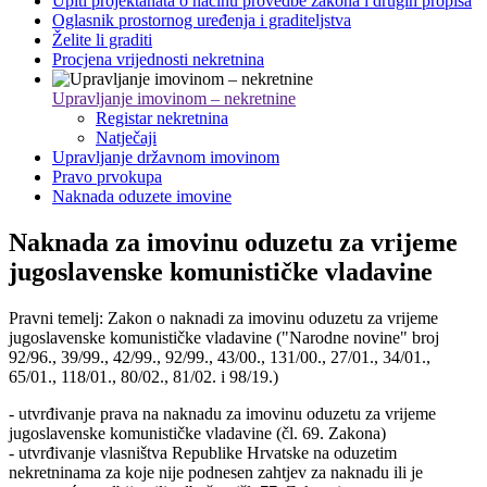
Upiti projektanata o načinu provedbe zakona i drugih propisa
Oglasnik prostornog uređenja i graditeljstva
Želite li graditi
Procjena vrijednosti nekretnina
Upravljanje imovinom – nekretnine
Registar nekretnina
Natječaji
Upravljanje državnom imovinom
Pravo prvokupa
Naknada oduzete imovine
Naknada za imovinu oduzetu za vrijeme
jugoslavenske komunističke vladavine
Pravni temelj: Zakon o naknadi za imovinu oduzetu za vrijeme
jugoslavenske komunističke vladavine ("Narodne novine" broj
92/96., 39/99., 42/99., 92/99., 43/00., 131/00., 27/01., 34/01.,
65/01., 118/01., 80/02., 81/02. i 98/19.)
- utvrđivanje prava na naknadu za imovinu oduzetu za vrijeme
jugoslavenske komunističke vladavine (čl. 69. Zakona)
- utvrđivanje vlasništva Republike Hrvatske na oduzetim
nekretninama za koje nije podnesen zahtjev za naknadu ili je