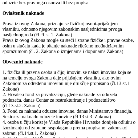
oduzete bez pravnoga osnova ili bez propisa.
Ovlaštenik naknade
Prava iz ovog Zakona, priznaju se fizičkoj osobi-prijašnjem
vlasniku, odnosno njegovim zakonskim nasljednicima prvoga
nasljednog reda (čl. 9. st.1. Zakona).
Prava iz ovog Zakona mogle su steći i strane fizičke i pravne osobe,
osim u slučaju kada je pitanje naknade riješeno međudržavnim
sporazumom (čl. 2. Zakona o izmjenama i dopunama Zakona)
Obveznici naknade
1. fizička ili pravna osoba u čijoj imovini se nalazi imovina koja se
na temelju ovoga Zakona daje prijašnjem vlasniku, ako ovim
Zakonom za određenu imovinu nije drukčije propisano (čl.13.st.1.
Zakona)
2. Hrvatski fond za privatizaciju, glede naknade za oduzeta
poduzeća, danas Centar za restrukturiranje i poduzetništvo
(čl.13.st.2. Zakona)
3. Fond za naknadu oduzete imovine, danas Ministarstvo financija,
Sektor za naknadu oduzete imovine (čl.13.st.3. Zakona)
4. osoba u čiju korist je Vlada Republike Hrvatske donijela odluku o
izuzimanju od zabrane raspolaganja prema propisanoj zakonskoj
zabrani (čl.14.st.1. Zakona)