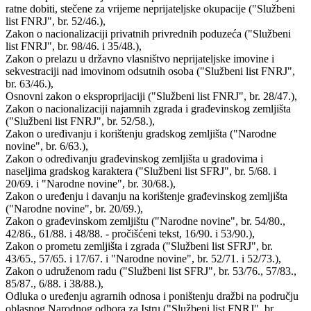
ratne dobiti, stečene za vrijeme neprijateljske okupacije ("Službeni
list FNRJ", br. 52/46.),
Zakon o nacionalizaciji privatnih privrednih poduzeća ("Službeni
list FNRJ", br. 98/46. i 35/48.),
Zakon o prelazu u državno vlasništvo neprijateljske imovine i
sekvestraciji nad imovinom odsutnih osoba ("Službeni list FNRJ",
br. 63/46.),
Osnovni zakon o eksproprijaciji ("Službeni list FNRJ", br. 28/47.),
Zakon o nacionalizaciji najamnih zgrada i građevinskog zemljišta
("Službeni list FNRJ", br. 52/58.),
Zakon o uređivanju i korištenju gradskog zemljišta ("Narodne
novine", br. 6/63.),
Zakon o određivanju građevinskog zemljišta u gradovima i
naseljima gradskog karaktera ("Službeni list SFRJ", br. 5/68. i
20/69. i "Narodne novine", br. 30/68.),
Zakon o uređenju i davanju na korištenje građevinskog zemljišta
("Narodne novine", br. 20/69.),
Zakon o građevinskom zemljištu ("Narodne novine", br. 54/80.,
42/86., 61/88. i 48/88. - pročišćeni tekst, 16/90. i 53/90.),
Zakon o prometu zemljišta i zgrada ("Službeni list SFRJ", br.
43/65., 57/65. i 17/67. i "Narodne novine", br. 52/71. i 52/73.),
Zakon o udruženom radu ("Službeni list SFRJ", br. 53/76., 57/83.,
85/87., 6/88. i 38/88.),
Odluka o uređenju agrarnih odnosa i poništenju dražbi na području
oblasnog Narodnog odbora za Istru ("Službeni list FNRJ", br.