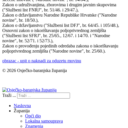
Zakon o udruživanjima, zborovima i drugim javnim skupovima
("Službeni list FNRJ", br. 51/46. i 29/47.),
Zakon o državljanstvu Narodne Republike Hrvatske ("Narodne
novine", br. 18/50.),
Zakon o državljanstvu ("Službeni list DFJ", br. 64/45. i 105/48.),
Osnovni zakon o iskorištavanju poljoprivrednog zemljišta
("Službeni list SFRJ", br. 25/65., 12/67. i 14/70. i "Narodne
novine", br. 52/71. i 52/73.),
Zakon o provođenju pojedinih odredaba zakona o iskorištavanju
poljoprivrednog zemljišta ("Narodne novine", br. 25/60.).
obrazac - upit o naknadi za oduzetu movinu
© 2026 Osječko-baranjska županija
Izjava o pristupačnosti
Traži ...
Naslovna
Županija
Opći dio
Lokalna samouprava
Znamenja