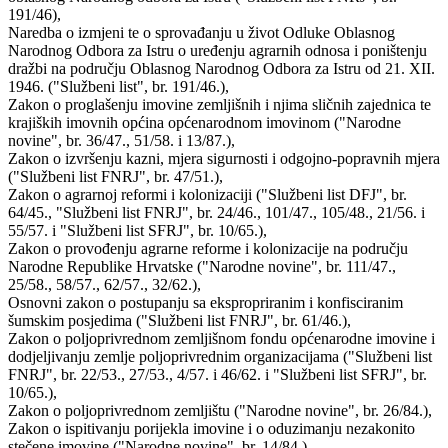
191/46),
Naredba o izmjeni te o sprovađanju u život Odluke Oblasnog
Narodnog Odbora za Istru o uređenju agrarnih odnosa i poništenju
dražbi na području Oblasnog Narodnog Odbora za Istru od 21. XII.
1946. ("Službeni list", br. 191/46.),
Zakon o proglašenju imovine zemljišnih i njima sličnih zajednica te
krajiških imovnih općina općenarodnom imovinom ("Narodne
novine", br. 36/47., 51/58. i 13/87.),
Zakon o izvršenju kazni, mjera sigurnosti i odgojno-popravnih mjera
("Službeni list FNRJ", br. 47/51.),
Zakon o agrarnoj reformi i kolonizaciji ("Službeni list DFJ", br.
64/45., "Službeni list FNRJ", br. 24/46., 101/47., 105/48., 21/56. i
55/57. i "Službeni list SFRJ", br. 10/65.),
Zakon o provođenju agrarne reforme i kolonizacije na području
Narodne Republike Hrvatske ("Narodne novine", br. 111/47.,
25/58., 58/57., 62/57., 32/62.),
Osnovni zakon o postupanju sa ekspropriranim i konfisciranim
šumskim posjedima ("Službeni list FNRJ", br. 61/46.),
Zakon o poljoprivrednom zemljišnom fondu općenarodne imovine i
dodjeljivanju zemlje poljoprivrednim organizacijama ("Službeni list
FNRJ", br. 22/53., 27/53., 4/57. i 46/62. i "Službeni list SFRJ", br.
10/65.),
Zakon o poljoprivrednom zemljištu ("Narodne novine", br. 26/84.),
Zakon o ispitivanju porijekla imovine i o oduzimanju nezakonito
stečene imovine ("Narodne novine", br. 14/84.),