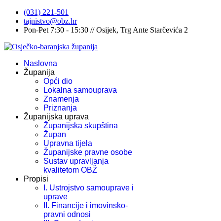
(031) 221-501
tajnistvo@obz.hr
Pon-Pet 7:30 - 15:30 // Osijek, Trg Ante Starčevića 2
Naslovna
Županija
Opći dio
Lokalna samouprava
Znamenja
Priznanja
Županijska uprava
Županijska skupština
Župan
Upravna tijela
Županijske pravne osobe
Sustav upravljanja
kvalitetom OBŽ
Propisi
I. Ustrojstvo samouprave i
uprave
II. Financije i imovinsko-
pravni odnosi