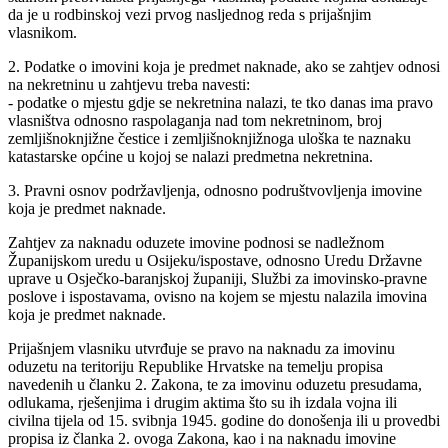
da je u rodbinskoj vezi prvog nasljednog reda s prijašnjim
vlasnikom.
2. Podatke o imovini koja je predmet naknade, ako se zahtjev odnosi
na nekretninu u zahtjevu treba navesti:
- podatke o mjestu gdje se nekretnina nalazi, te tko danas ima pravo
vlasništva odnosno raspolaganja nad tom nekretninom, broj
zemljišnoknjižne čestice i zemljišnoknjižnoga uloška te naznaku
katastarske općine u kojoj se nalazi predmetna nekretnina.
3. Pravni osnov podržavljenja, odnosno podruštvovljenja imovine
koja je predmet naknade.
Zahtjev za naknadu oduzete imovine podnosi se nadležnom
Županijskom uredu u Osijeku/ispostave, odnosno Uredu Državne
uprave u Osječko-baranjskoj županiji, Službi za imovinsko-pravne
poslove i ispostavama, ovisno na kojem se mjestu nalazila imovina
koja je predmet naknade.
Prijašnjem vlasniku utvrđuje se pravo na naknadu za imovinu
oduzetu na teritoriju Republike Hrvatske na temelju propisa
navedenih u članku 2. Zakona, te za imovinu oduzetu presudama,
odlukama, rješenjima i drugim aktima što su ih izdala vojna ili
civilna tijela od 15. svibnja 1945. godine do donošenja ili u provedbi
propisa iz članka 2. ovoga Zakona, kao i na naknadu imovine