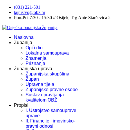
(031) 221-501
tajnistvo@obz.hr
Pon-Pet 7:30 - 15:30 // Osijek, Trg Ante Starčevića 2
Naslovna
Županija
Opći dio
Lokalna samouprava
Znamenja
Priznanja
Županijska uprava
Županijska skupština
Župan
Upravna tijela
Županijske pravne osobe
Sustav upravljanja
kvalitetom OBŽ
Propisi
I. Ustrojstvo samouprave i
uprave
II. Financije i imovinsko-
pravni odnosi