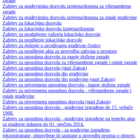
zgrade
Zahtjev za građevinsku dozvolu izmjena/dopuna za višestambene
zgrade
Zahtjev za građevinsku dozvolu izmjena/dopuna za ostale građevine
Zahtjev za lokacijsku dozvolu
Zahtjev za lokacijsku dozvolu izmjena/dopuna
Zahtjev za produljenje važenja lokacijske dozvole
Zahtjev za poništenje lokacijske dozvole
Zahtjev za rješenje o utvrđivanju građevne čestice
Zahtjev za poništenje akta za provedbu zahvata u prostoru
Zahtjev za uporabnu dozvolu za manje složene zgrade
Zahtjev za uporabnu dozvolu za višestambene zgrade i ostale zgrade
Zahtjev za uporabnu dozvolu (stari Zakon)
Zahtjev za uporabnu dozvolu dio građevine
Zahtjev za uporabnu dozvolu dio građevine (stari Zakon)
Zahtjev za privremenu uporabnu dozvolu - manje složene zgrade
Zahtjev za privremenu uporabnu dozvolu - višestambene zgrade i
ostale građevine
Zahtjev za privremenu uporabnu dozvolu (stari Zakon)
Zahtjev za uporabnu dozvolu - građevine izgrađene do 15. veljače
1968.
Zahtjev za uporabnu dozvolu - građevine izgrađene na temelju akta
za građenje izdanog do 01. siječnja 2014.
Zahtjev za uporabnu dozvolu - za građevine izgrađene,
rekonstruirane, obnovljene ili sanirane u provedbi propisa o obnovi,