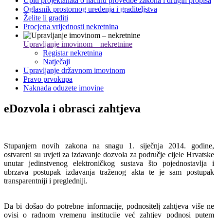
Upiti projektanata o načinu provedbe zakona i drugih propisa
Oglasnik prostornog uređenja i graditeljstva
Želite li graditi
Procjena vrijednosti nekretnina
Upravljanje imovinom – nekretnine
Registar nekretnina
Natječaji
Upravljanje državnom imovinom
Pravo prvokupa
Naknada oduzete imovine
eDozvola i obrasci zahtjeva
Stupanjem novih zakona na snagu 1. siječnja 2014. godine,
ostvareni su uvjeti za izdavanje dozvola za područje cijele Hrvatske
unutar jedinstvenog elektroničkog sustava što pojednostavlja i
ubrzava postupak izdavanja traženog akta te je sam postupak
transparentniji i pregledniji.
Da bi došao do potrebne informacije, podnositelj zahtjeva više ne
ovisi o radnom vremenu institucije već zahtjev podnosi putem