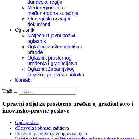
dunavsku regiju
Međuregionalna i
međunarodna suradnja
Strategijski razvojni
dokumenti
Oglasnik
Natječaji i javni pozivi -
oglasnik
Oglasnik zaštite okoliša i
prirode
Oglasnik prostornog
uređenja i graditeljstva
Oglasnik županijskog
linijskog prijevoza putnika
Kontakt
Traži ...
Upravni odjel za prostorno uređenje, graditeljstvo i
imovinsko-pravne poslove
Opći podaci
eDozvola i obrasci zahtjeva
Prostorni planovi i javnopravna tijela