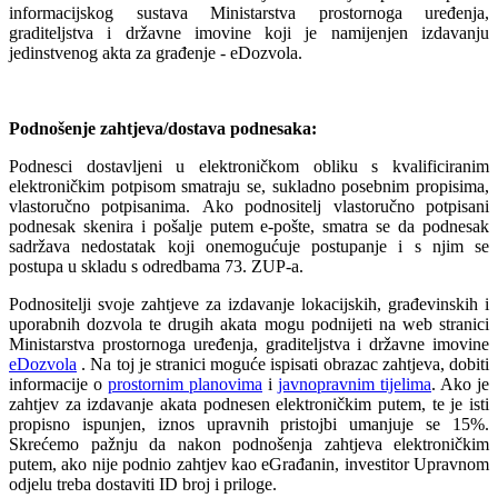
informacijskog sustava Ministarstva prostornoga uređenja,
graditeljstva i državne imovine koji je namijenjen izdavanju
jedinstvenog akta za građenje - eDozvola.
Podnošenje zahtjeva/dostava podnesaka:
Podnesci dostavljeni u elektroničkom obliku s kvalificiranim
elektroničkim potpisom smatraju se, sukladno posebnim propisima,
vlastoručno potpisanima. Ako podnositelj vlastoručno potpisani
podnesak skenira i pošalje putem e-pošte, smatra se da podnesak
sadržava nedostatak koji onemogućuje postupanje i s njim se
postupa u skladu s odredbama 73. ZUP-a.
Podnositelji svoje zahtjeve za izdavanje lokacijskih, građevinskih i
uporabnih dozvola te drugih akata mogu podnijeti na web stranici
Ministarstva prostornoga uređenja, graditeljstva i državne imovine
eDozvola
. Na toj je stranici moguće ispisati obrazac zahtjeva, dobiti
informacije o
prostornim planovima
i
javnopravnim tijelima
. Ako je
zahtjev za izdavanje akata podnesen elektroničkim putem, te je isti
propisno ispunjen, iznos upravnih pristojbi umanjuje se 15%.
Skrećemo pažnju da nakon podnošenja zahtjeva elektroničkim
putem, ako nije podnio zahtjev kao eGrađanin, investitor Upravnom
odjelu treba dostaviti ID broj i priloge.