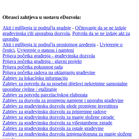
Obrasci zahtjeva u sustavu eDozvola:
Akti i mišljenja iz područja gradnje
-
Očitovanje da se ne izdaje
građevinska i/ili uporabna dozvola
,
Potvrda da se ne izdaje akt za
uporabu
Akti i mišljenja iz područja prostornog uređenja
-
Uvjerenje o
čestici
,
Uvjerenje o statusu i namjeni
Prijava početka građenja - građevinska dozvola
Prijava početka građenja - glavni projekt
Prijava početka pokusnog rada
Prijava početka radova na uklanjanju građevine
Zahtjev za lokacijsku informaciju
Zahtjev za potvrdu da su posebni dijelovi nekretnine samostalne
uporabne cjeline / etažiranje
Zahtjev za potvrdu parcelacijskog elaborata
Zahtjev za dozvolu za promjenu namjene i uporabu građevine
Zahtjev za građevinsku dozvolu glede promjene investitora
Zahtjev za građevinsku dozvolu za pripremne radove
Zahtjev za građevinsku dozvolu za manje složene zgrade
Zahtjev za građevinsku dozvolu za višestambene zgrade
Zahtjev za građevinsku dozvolu za ostale građevine
Zahtjev za građevinsku dozvolu izmjena/dopuna za manje složene