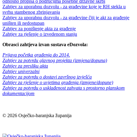
odnosno propisa o područjima posebne državne skrbi
Zahtjev za uporabnu dozvolu - za građevine koje je RH stekla u
svrhu stambenog zbrinjavanja
Zahtjev za uporabnu dozvolu - za građevine čiji je akt za građenje
uništen ili nedostupan
Zahtjev za poništenje akta za građenje
Zahtjev za rješenje o izvedenom stanju
Obrasci zahtjeva izvan sustava eDozvola:
Prijava početka građenja do 2014.
Zahtjev za potvrdu glavnog projekta (izmjena/dopuna)
Zahtjev za presliku akta
Zahtjev univerzalni
Zahtjev za potvrdu o dostavi završnog izvješća
Zahtjev za rješenje o uvjetima građenja (izmjene/dopune)
Zahtjev za potvrdu o usklađenost zahvata s prostorno planskom
dokumentacijom
© 2026 Osječko-baranjska županija
Izjava o pristupačnosti