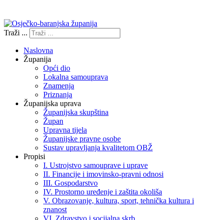
Izjava o pristupačnosti
Traži ...
Naslovna
Županija
Opći dio
Lokalna samouprava
Znamenja
Priznanja
Županijska uprava
Županijska skupština
Župan
Upravna tijela
Županijske pravne osobe
Sustav upravljanja kvalitetom OBŽ
Propisi
I. Ustrojstvo samouprave i uprave
II. Financije i imovinsko-pravni odnosi
III. Gospodarstvo
IV. Prostorno uređenje i zaštita okoliša
V. Obrazovanje, kultura, sport, tehnička kultura i
znanost
VI. Zdravstvo i socijalna skrb