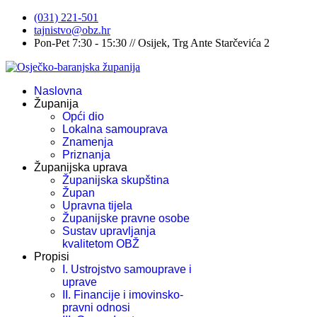
(031) 221-501
tajnistvo@obz.hr
Pon-Pet 7:30 - 15:30 // Osijek, Trg Ante Starčevića 2
Naslovna
Županija
Opći dio
Lokalna samouprava
Znamenja
Priznanja
Županijska uprava
Županijska skupština
Župan
Upravna tijela
Županijske pravne osobe
Sustav upravljanja
kvalitetom OBŽ
Propisi
I. Ustrojstvo samouprave i
uprave
II. Financije i imovinsko-
pravni odnosi