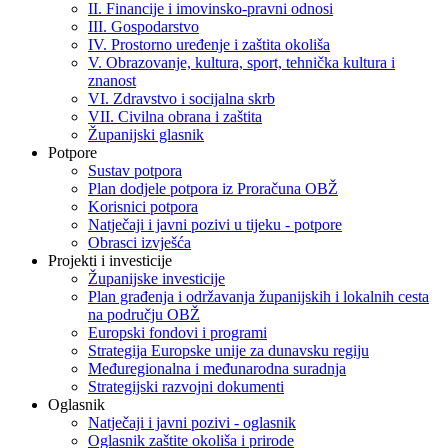
II. Financije i imovinsko-pravni odnosi
III. Gospodarstvo
IV. Prostorno uređenje i zaštita okoliša
V. Obrazovanje, kultura, sport, tehnička kultura i
znanost
VI. Zdravstvo i socijalna skrb
VII. Civilna obrana i zaštita
Županijski glasnik
Potpore
Sustav potpora
Plan dodjele potpora iz Proračuna OBŽ
Korisnici potpora
Natječaji i javni pozivi u tijeku - potpore
Obrasci izvješća
Projekti i investicije
Županijske investicije
Plan građenja i održavanja županijskih i lokalnih cesta
na području OBŽ
Europski fondovi i programi
Strategija Europske unije za dunavsku regiju
Međuregionalna i međunarodna suradnja
Strategijski razvojni dokumenti
Oglasnik
Natječaji i javni pozivi - oglasnik
Oglasnik zaštite okoliša i prirode