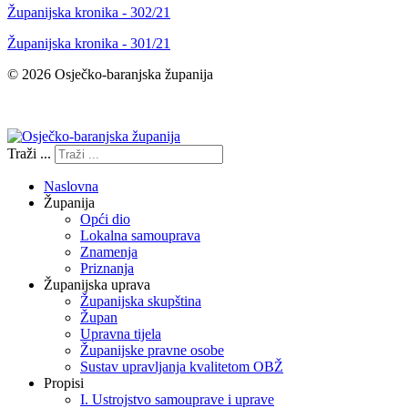
Županijska kronika - 302/21
Županijska kronika - 301/21
© 2026 Osječko-baranjska županija
Izjava o pristupačnosti
Traži ...
Naslovna
Županija
Opći dio
Lokalna samouprava
Znamenja
Priznanja
Županijska uprava
Županijska skupština
Župan
Upravna tijela
Županijske pravne osobe
Sustav upravljanja kvalitetom OBŽ
Propisi
I. Ustrojstvo samouprave i uprave