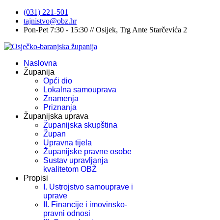
(031) 221-501
tajnistvo@obz.hr
Pon-Pet 7:30 - 15:30 // Osijek, Trg Ante Starčevića 2
Naslovna
Županija
Opći dio
Lokalna samouprava
Znamenja
Priznanja
Županijska uprava
Županijska skupština
Župan
Upravna tijela
Županijske pravne osobe
Sustav upravljanja
kvalitetom OBŽ
Propisi
I. Ustrojstvo samouprave i
uprave
II. Financije i imovinsko-
pravni odnosi