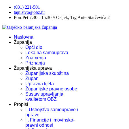
(031) 221-501
tajnistvo@obz.hr
Pon-Pet 7:30 - 15:30 // Osijek, Trg Ante Starčevića 2
Naslovna
Županija
Opći dio
Lokalna samouprava
Znamenja
Priznanja
Županijska uprava
Županijska skupština
Župan
Upravna tijela
Županijske pravne osobe
Sustav upravljanja
kvalitetom OBŽ
Propisi
I. Ustrojstvo samouprave i
uprave
II. Financije i imovinsko-
pravni odnosi