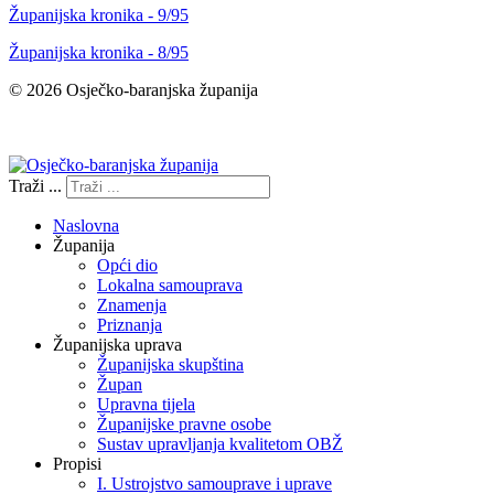
Županijska kronika - 9/95
Županijska kronika - 8/95
© 2026 Osječko-baranjska županija
Izjava o pristupačnosti
Traži ...
Naslovna
Županija
Opći dio
Lokalna samouprava
Znamenja
Priznanja
Županijska uprava
Županijska skupština
Župan
Upravna tijela
Županijske pravne osobe
Sustav upravljanja kvalitetom OBŽ
Propisi
I. Ustrojstvo samouprave i uprave