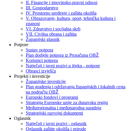
II. Financije i imovinsko-pravni odnosi
III. Gospodarstvo
IV. Prostorno uređenje i zaštita okoliša
V. Obrazovanje, kultura, sport, tehnička kultura i
znanost
VI. Zdravstvo i socijalna skrb
VII. Civilna obrana i zaštita
Županijski glasnik
Potpore
Sustav potpora
Plan dodjele potpora iz Proračuna OBŽ
Korisnici potpora
Natječaji i javni pozivi u tijeku - potpore
Obrasci izvješća
Projekti i investicije
Županijske investicije
Plan građenja i održavanja županijskih i lokalnih cesta
na području OBŽ
Europski fondovi i programi
Strategija Europske unije za dunavsku regiju
Međuregionalna i međunarodna suradnja
Strategijski razvojni dokumenti
Oglasnik
Natječaji i javni pozivi - oglasnik
Oglasnik zaštite okoliša i prirode