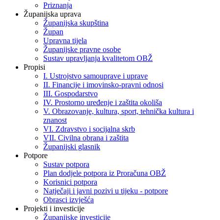
Priznanja
Županijska uprava
Županijska skupština
Župan
Upravna tijela
Županijske pravne osobe
Sustav upravljanja kvalitetom OBŽ
Propisi
I. Ustrojstvo samouprave i uprave
II. Financije i imovinsko-pravni odnosi
III. Gospodarstvo
IV. Prostorno uređenje i zaštita okoliša
V. Obrazovanje, kultura, sport, tehnička kultura i
znanost
VI. Zdravstvo i socijalna skrb
VII. Civilna obrana i zaštita
Županijski glasnik
Potpore
Sustav potpora
Plan dodjele potpora iz Proračuna OBŽ
Korisnici potpora
Natječaji i javni pozivi u tijeku - potpore
Obrasci izvješća
Projekti i investicije
Županijske investicije