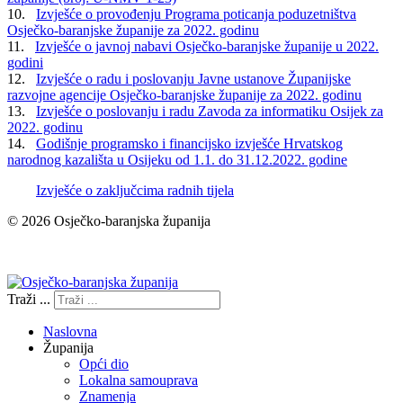
10.
Izvješće o provođenju Programa poticanja poduzetništva
Osječko-baranjske županije za 2022. godinu
11.
Izvješće o javnoj nabavi Osječko-baranjske županije u 2022.
godini
12.
Izvješće o radu i poslovanju Javne ustanove Županijske
razvojne agencije Osječko-baranjske županije za 2022. godinu
13.
Izvješće o poslovanju i radu Zavoda za informatiku Osijek za
2022. godinu
14.
Godišnje programsko i financijsko izvješće Hrvatskog
narodnog kazališta u Osijeku od 1.1. do 31.12.2022. godine
Izvješće o zaključcima radnih tijela
© 2026 Osječko-baranjska županija
Izjava o pristupačnosti
Traži ...
Naslovna
Županija
Opći dio
Lokalna samouprava
Znamenja