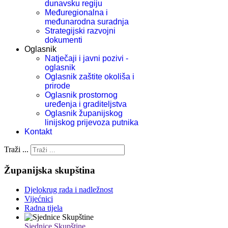
dunavsku regiju
Međuregionalna i
međunarodna suradnja
Strategijski razvojni
dokumenti
Oglasnik
Natječaji i javni pozivi -
oglasnik
Oglasnik zaštite okoliša i
prirode
Oglasnik prostornog
uređenja i graditeljstva
Oglasnik županijskog
linijskog prijevoza putnika
Kontakt
Traži ...
Županijska skupština
Djelokrug rada i nadležnost
Vijećnici
Radna tijela
Sjednice Skupštine