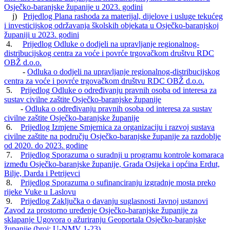
Osječko-baranjske županije u 2023. godini
j)
Prijedlog Plana rashoda za materijal, dijelove i usluge tekućeg
i investicijskog održavanja školskih objekata u Osječko-baranjskoj
županiji u 2023. godini
4.
Prijedlog Odluke o dodjeli na upravljanje regionalnog-
distribucijskog centra za voće i povrće trgovačkom društvu RDC
OBŽ d.o.o.
-
Odluka o dodjeli na upravljanje regionalnog-distribucijskog
centra za voće i povrće trgovačkom društvu RDC OBŽ d.o.o.
5.
Prijedlog Odluke o određivanju pravnih osoba od interesa za
sustav civilne zaštite Osječko-baranjske županije
-
Odluka o određivanju pravnih osoba od interesa za sustav
civilne zaštite Osječko-baranjske županije
6.
Prijedlog Izmjene Smjernica za organizaciju i razvoj sustava
civilne zaštite na području Osječko-baranjske županije za razdoblje
od 2020. do 2023. godine
7.
Prijedlog Sporazuma o suradnji u programu kontrole komaraca
između Osječko-baranjske županije, Grada Osijeka i općina Erdut,
Bilje, Darda i Petrijevci
8.
Prijedlog Sporazuma o sufinanciranju izgradnje mosta preko
rijeke Vuke u Laslovu
9.
Prijedlog Zaključka o davanju suglasnosti Javnoj ustanovi
Zavod za prostorno uređenje Osječko-baranjske županije za
sklapanje Ugovora o ažuriranju Geoportala Osječko-baranjske
županije (broj: U-NMV 1-23)