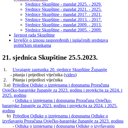
Sjednice Skupštine - mandat 2025. - 2029.
Sjednice Skupštine - mandat 2021. - 2025.
Sjednice Skupštine - mandat 2017. - 2021.
Sjednice Skupštine - mandat 2013. - 2017.
Sjednice Skupštine - mandat 2009. - 2013.
Sjednice Skupštine - mandat 2005. - 2009.
Javnost rada Skupštine
Izvješće o iznosu raspoređenih i isplaćenih sredstava
političkim strankama
21. sjednica Skupštine 25.5.2023.
1.
Usvajanje zapisnika 20. sjednice Skupštine Županije
- pitanja i prijedlozi vijećnika (
video
)
2. Pitanja i prijedlozi vijećnika
3.a)
Prijedlog Odluke o izmjenama i dopunama Proračuna
Osječko-baranjske županije za 2023. godinu i projekcija za 2024. i
2025. godinu
-
Odluka o izmjenama i dopunama Proračuna Osječko-
baranjske županije za 2023. godinu i projekcija za 2024. i 2025.
godinu
b)
Prijedlog Odluke o izmjenama i dopunama Odluke o
izvršavanju Proračuna Osječko-baranjske županije za 2023. godinu
-
Odluka o izmjenama i dopunama Odluke o izvršavanju