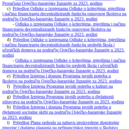
Proračuna Osječko-baranjske županije za 2023. godinu
c)
Prijedlog Odluke o izmjenama Odluke o kriterijima, mjerilima
i načinu financiranja decentraliziranih funkcija osnovnog školstva na
području Osječko-baranjske županije u 2023. godini
-
Odluka o izmjenama Odluke o kriterijima, mjerilima i načinu
financiranja decentraliziranih funkcija osnovnog školstva na
području Osječko-baranjske županije u 2023. godini
d)
Prijedlog Odluke o izmjenama Odluke o kriterijima, mjerilima
i načinu financiranja decentraliziranih funkcija srednjih škola i
učeničkih domova na području Osječko-baranjske županije u 2023.
godini
-
Odluka o izmjenama Odluke o kriterijima, mjerilima i načinu
financiranja decentraliziranih funkcija srednjih škola i učeničkih
domova na području Osječko-baranjske županije u 2023. godini
e)
Prijedlog Izmjena i dopune Programa javnih potreba u
školstvu na području Osječko-baranjske županije za 2023. godinu
f)
Prijedlog Izmjena Programa javnih potreba u kulturi na
području Osječko-baranjske županije za 2023. godinu
g)
Prijedlog Izmjena Programa javnih potreba u djelatnosti
zdravstva na području Osječko-baranjske županije za 2023. godinu
h)
Prijedlog Izmjena i dopuna Programa javnih potreba u
djelatnosti socijalne skrbi na području Osječko-baranjske županije
za 2023. godinu
i)
Prijedlog Plana rashoda za nabavu proizvedene dugotrajne
imovine i dodatna ulaganja na nefinancijskoj imovini u školstvu