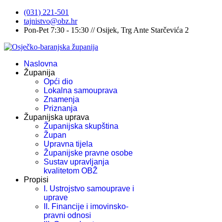
(031) 221-501
tajnistvo@obz.hr
Pon-Pet 7:30 - 15:30 // Osijek, Trg Ante Starčevića 2
Naslovna
Županija
Opći dio
Lokalna samouprava
Znamenja
Priznanja
Županijska uprava
Županijska skupština
Župan
Upravna tijela
Županijske pravne osobe
Sustav upravljanja
kvalitetom OBŽ
Propisi
I. Ustrojstvo samouprave i
uprave
II. Financije i imovinsko-
pravni odnosi