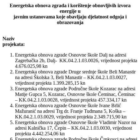
Energetska obnova zgrada i korištenje obnovljivih izvora
energije u
javnim ustanovama koje obavljaju djelatnost odgoja i
obrazovanja
Naziv
projekata:
Energetska obnova zgrade Osnovne škole Dalj na adresi
Zagrebačka 2b, Dalj- KK.04.2.1.03.0026, vrijednost projekta
4.676.025,98 kn
Energetska obnova zgrade Druge srednje škole Beli Manastir
na adresi Školska 3, Beli Manastir – KK.04.2.1.03.0027,
vrijednost projekta 1.399.285,15 kn
Energetska obnova zgrade Područne škole Kozarac na adresi
Matije Gupca 5, Kozarac, Osnovne škole Čeminac, Čeminac
– KK.04.2.1.03.0028, vrijednost projekta 457.334,17 kn
Energetska obnova zgrade Osnovne škole Ivane Brlić
Mažuranić na adresi Trg dr. Franje Tuđmana 5, Koška –
KK.04.2.1.03.0029, vrijednost projekta 2.349.715,90 kn
Energetska obnova zgrade Osnovne škole Vladimir Nazor na
adresi Kalnička 17, Čepin – KK.04.2.1.03.0030, vrijednost
projekta 4.442.254,06 kn
Energetska obnova zgrade Područne škole Črnkovci na adresi