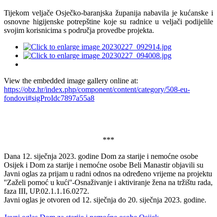
Tijekom veljače Osječko-baranjska županija nabavila je kućanske i
osnovne higijenske potrepštine koje su radnice u veljači podijelile
svojim korisnicima s područja provedbe projekta.
View the embedded image gallery online at:
https://obz.hr/index.php/component/content/category/508-eu-
fondovi#sigProIdc7897a55a8
***
Dana 12. siječnja 2023. godine Dom za starije i nemoćne osobe
Osijek i Dom za starije i nemoćne osobe Beli Manastir objavili su
Javni oglas za prijam u radni odnos na određeno vrijeme na projektu
''Zaželi pomoć u kući''-Osnaživanje i aktiviranje žena na tržištu rada,
faza III, UP.02.1.1.16.0272.
Javni oglas je otvoren od 12. siječnja do 20. siječnja 2023. godine.