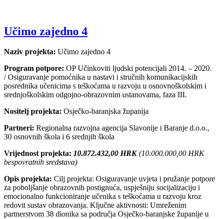
Učimo zajedno 4
Naziv projekta:
Učimo zajedno 4
Program potpore:
OP Učinkoviti ljudski potencijali 2014. – 2020.
/ Osiguravanje pomoćnika u nastavi i stručnih komunikacijskih
posrednika učenicima s teškoćama u razvoju u osnovnoškolskim i
srednjoškolskim odgojno-obrazovnim ustanovama, faza III.
Nositelj projekta:
Osječko-baranjska županija
Partneri:
Regionalna razvojna agencija Slavonije i Baranje d.o.o.,
30 osnovnih škola i 6 srednjih škola
Vrijednost projekta:
10.872.432,00 HRK
(10.000.000,00 HRK
bespovratnih sredstava)
Opis projekta:
Cilj projekta: Osiguravanje uvjeta i pružanje potpore
za poboljšanje obrazovnih postignuća, uspješniju socijalizaciju i
emocionalno funkcioniranje učenika s teškoćama u razvoju kroz
redovit sustav obrazovanja. Ključne aktivnosti: Umreženim
partnerstvom 38 dionika sa područja Osječko-baranjske županije u