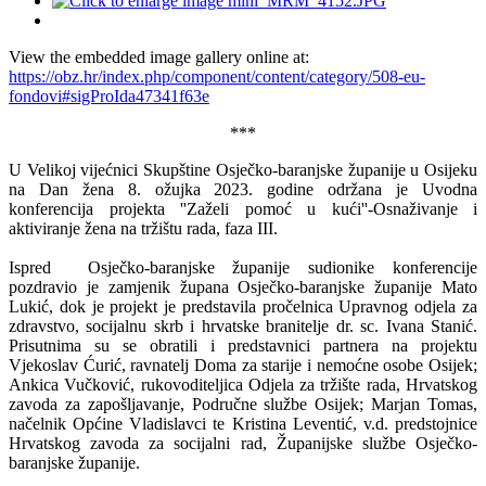
View the embedded image gallery online at:
https://obz.hr/index.php/component/content/category/508-eu-
fondovi#sigProIda47341f63e
***
U Velikoj vijećnici Skupštine Osječko-baranjske županije u Osijeku
na Dan žena 8. ožujka 2023. godine održana je Uvodna
konferencija projekta ''Zaželi pomoć u kući''-Osnaživanje i
aktiviranje žena na tržištu rada, faza III.
Ispred Osječko-baranjske županije sudionike konferencije
pozdravio je zamjenik župana Osječko-baranjske županije Mato
Lukić, dok je projekt je predstavila pročelnica Upravnog odjela za
zdravstvo, socijalnu skrb i hrvatske branitelje dr. sc. Ivana Stanić.
Prisutnima su se obratili i predstavnici partnera na projektu
Vjekoslav Ćurić, ravnatelj Doma za starije i nemoćne osobe Osijek;
Ankica Vučković, rukovoditeljica Odjela za tržište rada, Hrvatskog
zavoda za zapošljavanje, Područne službe Osijek; Marjan Tomas,
načelnik Općine Vladislavci te Kristina Leventić, v.d. predstojnice
Hrvatskog zavoda za socijalni rad, Županijske službe Osječko-
baranjske županije.