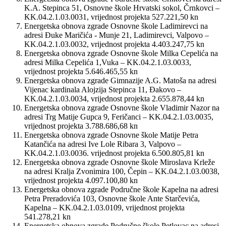
K.A. Stepinca 51, Osnovne škole Hrvatski sokol, Črnkovci –
KK.04.2.1.03.0031, vrijednost projekta 527.221,50 kn
Energetska obnova zgrade Osnovne škole Ladimirevci na
adresi Đuke Maričića - Munje 21, Ladimirevci, Valpovo –
KK.04.2.1.03.0032, vrijednost projekta 4.403.247,75 kn
Energetska obnova zgrade Osnovne škole Milka Cepelića na
adresi Milka Cepelića 1,Vuka – KK.04.2.1.03.0033,
vrijednost projekta 5.646.465,55 kn
Energetska obnova zgrade Gimnazije A.G. Matoša na adresi
Vijenac kardinala Alojzija Stepinca 11, Đakovo –
KK.04.2.1.03.0034, vrijednost projekta 2.655.878,44 kn
Energetska obnova zgrade Osnovne škole Vladimir Nazor na
adresi Trg Matije Gupca 9, Feričanci – KK.04.2.1.03.0035,
vrijednost projekta 3.788.686,68 kn
Energetska obnova zgrade Osnovne škole Matije Petra
Katančića na adresi Ive Lole Ribara 3, Valpovo –
KK.04.2.1.03.0036. vrijednost projekta 6.500.805,81 kn
Energetska obnova zgrade Osnovne škole Miroslava Krleže
na adresi Kralja Zvonimira 100, Čepin – KK.04.2.1.03.0038,
vrijednost projekta 4.097.100,80 kn
Energetska obnova zgrade Područne škole Kapelna na adresi
Petra Preradovića 103, Osnovne škole Ante Starčevića,
Kapelna – KK.04.2.1.03.0109, vrijednost projekta
541.278,21 kn
Energetska obnova zgrade Područne škole Petlovac na adresi