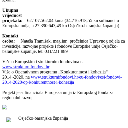
Ukupna
vrijednost
projekata:
62.107.562,04 kuna (34.716.918,55 kn sufinancira
Europska unija, a 27.390.643,49 kn Osječko-baranjska županija)
Kontakt
osoba:
Nataša Tramišak, mag.iur., pročelnica Upravnog odjela za
investicije, razvojne projekte i fondove Europske unije Osječko-
baranjske županije, tel: 031/221-889
Više o Europskim i strukturnim fondovima na
www.strukturnifondovi.hr
Više o Operativnom programu „Konkurentnost i kohezija“
2014.-2020. na
www.strukturnifondovi.hr/eu-fondovi/esi-fondovi-
2014-2020/op-konkurentnost-i-kohezija
Projekt je sufinancirala Europska unija iz Europskog fonda za
regionalni razvoj
Osječko-baranjska županija