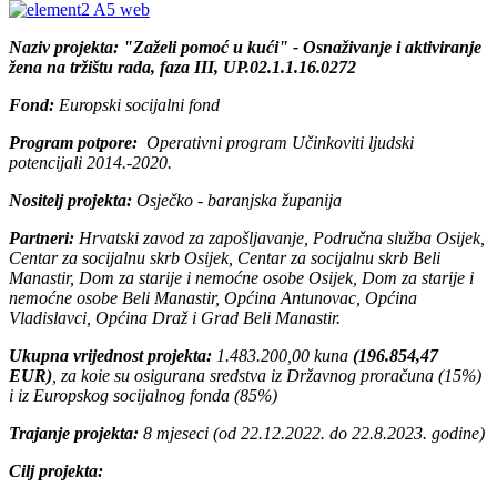
Naziv projekta: "Zaželi pomoć u kući" - Osnaživanje i aktiviranje
žena na tržištu rada, faza III, UP.02.1.1.16.0272
Fond:
Europski socijalni fond
Program potpore:
Operativni program Učinkoviti ljudski
potencijali 2014.-2020.
Nositelj projekta:
Osječko - baranjska županija
Partneri:
Hrvatski zavod za zapošljavanje, Područna služba Osijek,
Centar za socijalnu skrb Osijek, Centar za socijalnu skrb Beli
Manastir, Dom za starije i nemoćne osobe Osijek, Dom za starije i
nemoćne osobe Beli Manastir, Općina Antunovac, Općina
Vladislavci, Općina Draž i Grad Beli Manastir.
Ukupna vrijednost projekta:
1.483.200,00 kuna
(196.854,47
EUR)
, za koie su osigurana sredstva iz Državnog proračuna (15%)
i iz Europskog socijalnog fonda (85%)
Trajanje projekta:
8 mjeseci (od 22.12.2022. do 22.8.2023. godine)
Cilj projekta: