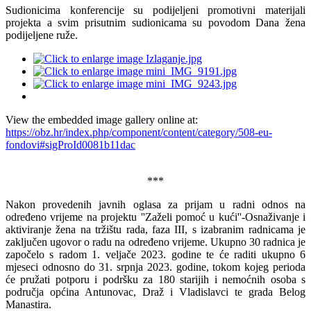
Sudionicima konferencije su podijeljeni promotivni materijali
projekta a svim prisutnim sudionicama su povodom Dana žena
podijeljene ruže.
View the embedded image gallery online at:
https://obz.hr/index.php/component/content/category/508-eu-
fondovi#sigProId0081b11dac
***
Nakon provedenih javnih oglasa za prijam u radni odnos na
određeno vrijeme na projektu ''Zaželi pomoć u kući''-Osnaživanje i
aktiviranje žena na tržištu rada, faza III, s izabranim radnicama je
zaključen ugovor o radu na određeno vrijeme. Ukupno 30 radnica je
započelo s radom 1. veljače 2023. godine te će raditi ukupno 6
mjeseci odnosno do 31. srpnja 2023. godine, tokom kojeg perioda
će pružati potporu i podršku za 180 starijih i nemoćnih osoba s
područja općina Antunovac, Draž i Vladislavci te grada Belog
Manastira.