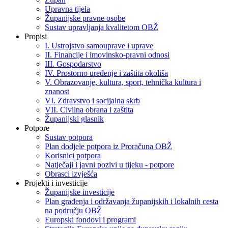
Upravna tijela
Županijske pravne osobe
Sustav upravljanja kvalitetom OBŽ
Propisi
I. Ustrojstvo samouprave i uprave
II. Financije i imovinsko-pravni odnosi
III. Gospodarstvo
IV. Prostorno uređenje i zaštita okoliša
V. Obrazovanje, kultura, sport, tehnička kultura i
znanost
VI. Zdravstvo i socijalna skrb
VII. Civilna obrana i zaštita
Županijski glasnik
Potpore
Sustav potpora
Plan dodjele potpora iz Proračuna OBŽ
Korisnici potpora
Natječaji i javni pozivi u tijeku - potpore
Obrasci izvješća
Projekti i investicije
Županijske investicije
Plan građenja i održavanja županijskih i lokalnih cesta
na području OBŽ
Europski fondovi i programi