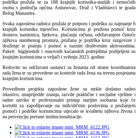
podrška pružala se za 188 krajnjih korisnika-starijih i nemoćnih
osoba s područja općina Antunovac, Draž i Vladislavci te grada
Belog Manastira.
Svaka zaposlena radnica pružala je potporu i podršku za najmanje 6
krajnjih korisnika mjesečno. Korisnicima je pružena pomoć kroz
dostavu namirnica, lijekova, plaćanju računa, održavanjem čistoće
njihova stambenog prostora, pružana je podrška kroz razgovore i
druženje te pratnju i pomoć u raznim društvenim aktivnostima.
Paketi higijenskih i osnovnih kućanskih potrepština podijeljeni su
krajnjim korisnicima u veljači i svibnju 2023. godine
Redovito su održavani sastanci sa ženama od strane koordinatora
rada žena te su provedene su kontrole rada žena na terenu posjetama
krajnjim korisnicima.
Provedbom projekta zaposlene žene su stekle dodatno radno
iskustvo, unaprijedile znanja, razvile praktične i socijalne vještine i
radne navike te profesionalni pristup starijim osobama koje će
koristiti za zapošljavanje na istih/sličnim poslovima a pružanjem
pomoći i podrške korisnicima utjecalo se kvalitetu njihova života i
na prevenciju prerane institucionalizacije.