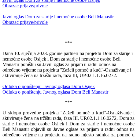
Javni oglas Dom za starije i nemoćne osobe Osijek
Obrazac prijave/privole
Javni oglas Dom za starije i nemoćne osobe Beli Manastir
Obrazac prijave/privole
***
Dana 10. siječnja 2023. godine partneri na projektu Dom za starije i
nemoćne osobe Osijek i Dom za starije i nemoćne osobe Beli
Manastir poništili su Javni oglas za prijam u radni odnos na
određeno vrijeme na projektu ''Zaželi pomoć u kući''-Osnaživanje i
aktiviranje žena na tržištu rada, faza III, UP.02.1.1.16.0272.
Odluka o poništenju Javnog oglasa Dom Osijek
Odluka o poništenju Javnog oglasa Dom Beli Manastir
***
U sklopu provedbe projekta ''Zaželi pomoć u kući''-Osnaživanje i
aktiviranje žena na tržištu rada, faza III, UP.02.1.1.16.0272, Dom za
starije i nemoćne osobe Osijek i Dom za starije i nemoćne osobe
Beli Manastir objavili su Javne oglase za prijam u radni odnos na
određeno vrijeme na projektu na radno mjesto radnica za pomoć u