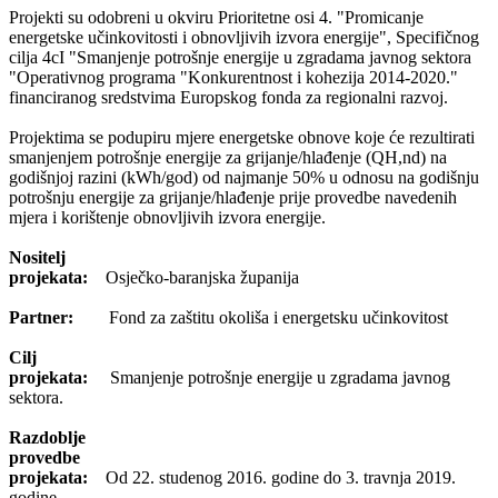
Projekti su odobreni u okviru Prioritetne osi 4. "Promicanje
energetske učinkovitosti i obnovljivih izvora energije", Specifičnog
cilja 4cI "Smanjenje potrošnje energije u zgradama javnog sektora
"Operativnog programa "Konkurentnost i kohezija 2014-2020."
financiranog sredstvima Europskog fonda za regionalni razvoj.
Projektima se podupiru mjere energetske obnove koje će rezultirati
smanjenjem potrošnje energije za grijanje/hlađenje (QH,nd) na
godišnjoj razini (kWh/god) od najmanje 50% u odnosu na godišnju
potrošnju energije za grijanje/hlađenje prije provedbe navedenih
mjera i korištenje obnovljivih izvora energije.
Nositelj
projekata:
Osječko-baranjska županija
Partner:
Fond za zaštitu okoliša i energetsku učinkovitost
Cilj
projekata:
Smanjenje potrošnje energije u zgradama javnog
sektora.
Razdoblje
provedbe
projekata:
Od 22. studenog 2016. godine do 3. travnja 2019.
godine.