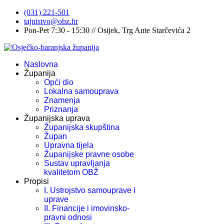
(031) 221-501
tajnistvo@obz.hr
Pon-Pet 7:30 - 15:30 // Osijek, Trg Ante Starčevića 2
Naslovna
Županija
Opći dio
Lokalna samouprava
Znamenja
Priznanja
Županijska uprava
Županijska skupština
Župan
Upravna tijela
Županijske pravne osobe
Sustav upravljanja
kvalitetom OBŽ
Propisi
I. Ustrojstvo samouprave i
uprave
II. Financije i imovinsko-
pravni odnosi