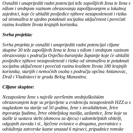
Osnažiti i unaprijediti radni potencijal teže zapošljivih žena te žena s
nižom i srednjom razinom obrazovanja zapošljavanjem u lokalnoj
zajednici, koje će ublažiti posljedice njihove nezaposlenosti i rizika
od siromaštva te ujedno potaknuti socijalnu uključenost i povećati
razinu kvalitete života krajnjih korisnika.
Svrha projekta:
Svrha projekta je osnažiti i unaprijediti radni potencijal ciljane
skupine 30 teže zapošljivih žena te žena s nižom i srednjom razinom
obrazovanja s područja Osječko-baranjske županije koje će ublažiti
posljedice njihove nezaposlenosti i rizika od siromaštva te potaknuti
socijalnu uključenost i povećati razinu kvalitete života 180 krajnjih
korisnika, starijih i nemoćnih osoba s područja općina Antunovac,
Draž i Vladislavci te grada Belog Manastira.
Ciljane skupine:
Nezaposlene žene s najviše završenim srednjoškolskim
obrazovanjem koje su prijavljene u evidenciju nezaposlenih HZZ-a s
naglaskom na starije od 50 godina, žene s invaliditetom, žrtve
trgovanja ljudima, žrtve obiteljskog nasilja, azilantice, žene koje su
izašle iz sustava skrbi (domova za djecu) i udomiteljskih obitelji,
odgojnih zavoda i sl., liječene ovisnice o drogama, povratnice s
odsluženja zatvorske kazne unazad 6 mjeseci, pripadnice romske