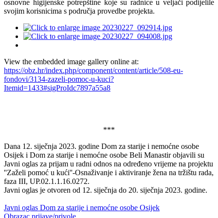
osnovne higijenske potrepštine koje su radnice u veljači podijelile
svojim korisnicima s područja provedbe projekta.
View the embedded image gallery online at:
https://obz.hr/index.php/component/content/article/508-eu-
fondovi/3134-zazeli-pomoc-u-kuci?
Itemid=1433#sigProIdc7897a55a8
***
Dana 12. siječnja 2023. godine Dom za starije i nemoćne osobe
Osijek i Dom za starije i nemoćne osobe Beli Manastir objavili su
Javni oglas za prijam u radni odnos na određeno vrijeme na projektu
''Zaželi pomoć u kući''-Osnaživanje i aktiviranje žena na tržištu rada,
faza III, UP.02.1.1.16.0272.
Javni oglas je otvoren od 12. siječnja do 20. siječnja 2023. godine.
Javni oglas Dom za starije i nemoćne osobe Osijek
Obrazac prijave/privole