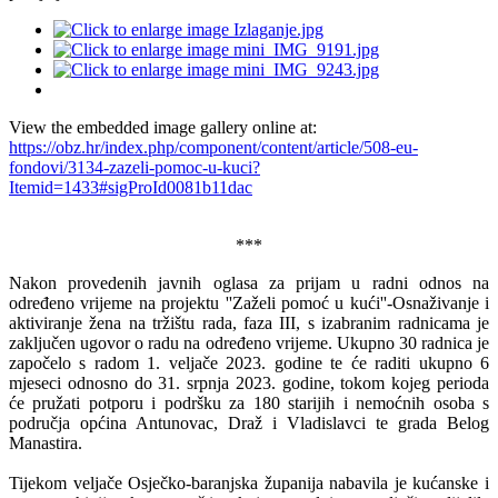
View the embedded image gallery online at:
https://obz.hr/index.php/component/content/article/508-eu-
fondovi/3134-zazeli-pomoc-u-kuci?
Itemid=1433#sigProId0081b11dac
***
Nakon provedenih javnih oglasa za prijam u radni odnos na
određeno vrijeme na projektu ''Zaželi pomoć u kući''-Osnaživanje i
aktiviranje žena na tržištu rada, faza III, s izabranim radnicama je
zaključen ugovor o radu na određeno vrijeme. Ukupno 30 radnica je
započelo s radom 1. veljače 2023. godine te će raditi ukupno 6
mjeseci odnosno do 31. srpnja 2023. godine, tokom kojeg perioda
će pružati potporu i podršku za 180 starijih i nemoćnih osoba s
područja općina Antunovac, Draž i Vladislavci te grada Belog
Manastira.
Tijekom veljače Osječko-baranjska županija nabavila je kućanske i