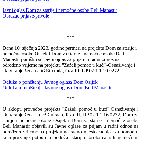
Javni oglas Dom za starije i nemoćne osobe Beli Manastir
Obrazac prijave/privole
***
Dana 10. siječnja 2023. godine partneri na projektu Dom za starije i
nemoćne osobe Osijek i Dom za starije i nemoćne osobe Beli
Manastir poništili su Javni oglas za prijam u radni odnos na
određeno vrijeme na projektu ''Zaželi pomoć u kući''-Osnaživanje i
aktiviranje žena na tržištu rada, faza III, UP.02.1.1.16.0272.
Odluka o poništenju Javnog oglasa Dom Osijek
Odluka o poništenju Javnog oglasa Dom Beli Manastir
***
U sklopu provedbe projekta ''Zaželi pomoć u kući''-Osnaživanje i
aktiviranje žena na tržištu rada, faza III, UP.02.1.1.16.0272, Dom za
starije i nemoćne osobe Osijek i Dom za starije i nemoćne osobe
Beli Manastir objavili su Javne oglase za prijam u radni odnos na
određeno vrijeme na projektu na radno mjesto radnica za pomoć u
kući-pružanje potpore i podrške starijim osobama i/ili nemoćnim