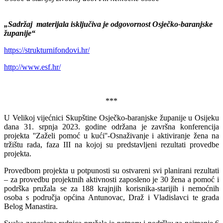
„Sadržaj materijala isključiva je odgovornost Osječko-baranjske
županije“
https://strukturnifondovi.hr/
http://www.esf.hr/
***
U Velikoj vijećnici Skupštine Osječko-baranjske županije u Osijeku
dana 31. srpnja 2023. godine održana je završna konferencija
projekta ''Zaželi pomoć u kući''-Osnaživanje i aktiviranje žena na
tržištu rada, faza III na kojoj su predstavljeni rezultati provedbe
projekta.
Provedbom projekta u potpunosti su ostvareni svi planirani rezultati
– za provedbu projektnih aktivnosti zaposleno je 30 žena a pomoć i
podrška pružala se za 188 krajnjih korisnika-starijih i nemoćnih
osoba s područja općina Antunovac, Draž i Vladislavci te grada
Belog Manastira.