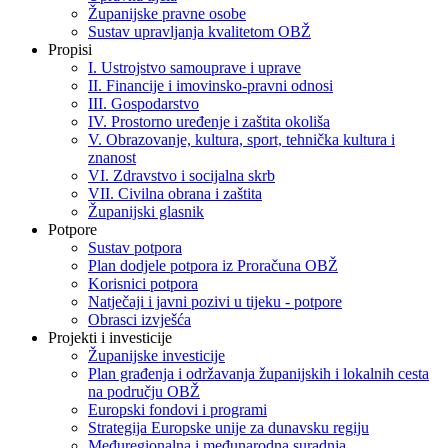
Županijske pravne osobe
Sustav upravljanja kvalitetom OBŽ
Propisi
I. Ustrojstvo samouprave i uprave
II. Financije i imovinsko-pravni odnosi
III. Gospodarstvo
IV. Prostorno uređenje i zaštita okoliša
V. Obrazovanje, kultura, sport, tehnička kultura i
znanost
VI. Zdravstvo i socijalna skrb
VII. Civilna obrana i zaštita
Županijski glasnik
Potpore
Sustav potpora
Plan dodjele potpora iz Proračuna OBŽ
Korisnici potpora
Natječaji i javni pozivi u tijeku - potpore
Obrasci izvješća
Projekti i investicije
Županijske investicije
Plan građenja i održavanja županijskih i lokalnih cesta
na području OBŽ
Europski fondovi i programi
Strategija Europske unije za dunavsku regiju
Međuregionalna i međunarodna suradnja