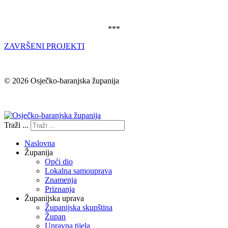
***
ZAVRŠENI PROJEKTI
© 2026 Osječko-baranjska županija
Izjava o pristupačnosti
Traži ...
Naslovna
Županija
Opći dio
Lokalna samouprava
Znamenja
Priznanja
Županijska uprava
Županijska skupština
Župan
Upravna tijela