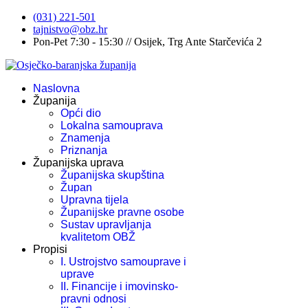
(031) 221-501
tajnistvo@obz.hr
Pon-Pet 7:30 - 15:30 // Osijek, Trg Ante Starčevića 2
Naslovna
Županija
Opći dio
Lokalna samouprava
Znamenja
Priznanja
Županijska uprava
Županijska skupština
Župan
Upravna tijela
Županijske pravne osobe
Sustav upravljanja
kvalitetom OBŽ
Propisi
I. Ustrojstvo samouprave i
uprave
II. Financije i imovinsko-
pravni odnosi