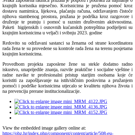
Svaka zaposlena radnica pružala je potporu i podršku za najmanje 6
krajnjih korisnika mjesečno. Korisnicima je pružena pomoć kroz
dostavu namirnica, lijekova, plaćanju računa, održavanjem čistoće
njihova stambenog prostora, pružana je podrška kroz razgovore i
druženje te pratnju i pomoć u raznim društvenim aktivnostima.
Paketi higijenskih i osnovnih kućanskih potrepština podijeljeni su
krajnjim korisnicima u veljači i svibnju 2023. godine
Redovito su održavani sastanci sa ženama od strane koordinatora
rada žena te su provedene su kontrole rada žena na terenu posjetama
krajnjim korisnicima.
Provedbom projekta zaposlene žene su stekle dodatno radno
iskustvo, unaprijedile znanja, razvile praktične i socijalne vještine i
radne navike te profesionalni pristup starijim osobama koje će
koristiti za zapošljavanje na istih/sličnim poslovima a pružanjem
pomoći i podrške korisnicima utjecalo se kvalitetu njihova života i
na prevenciju prerane institucionalizacije.
View the embedded image gallery online at:
https://obz.hr/index.php/component/content/article/508-eu-