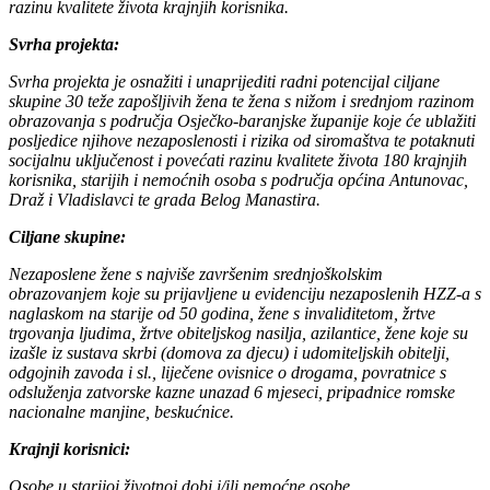
razinu kvalitete života krajnjih korisnika.
Svrha projekta:
Svrha projekta je osnažiti i unaprijediti radni potencijal ciljane
skupine 30 teže zapošljivih žena te žena s nižom i srednjom razinom
obrazovanja s područja Osječko-baranjske županije koje će ublažiti
posljedice njihove nezaposlenosti i rizika od siromaštva te potaknuti
socijalnu uključenost i povećati razinu kvalitete života 180 krajnjih
korisnika, starijih i nemoćnih osoba s područja općina Antunovac,
Draž i Vladislavci te grada Belog Manastira.
Ciljane skupine:
Nezaposlene žene s najviše završenim srednjoškolskim
obrazovanjem koje su prijavljene u evidenciju nezaposlenih HZZ-a s
naglaskom na starije od 50 godina, žene s invaliditetom, žrtve
trgovanja ljudima, žrtve obiteljskog nasilja, azilantice, žene koje su
izašle iz sustava skrbi (domova za djecu) i udomiteljskih obitelji,
odgojnih zavoda i sl., liječene ovisnice o drogama, povratnice s
odsluženja zatvorske kazne unazad 6 mjeseci, pripadnice romske
nacionalne manjine, beskućnice.
Krajnji korisnici:
Osobe u starijoj životnoj dobi i/ili nemoćne osobe