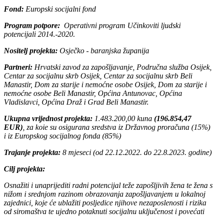
Fond:
Europski socijalni fond
Program potpore:
Operativni program Učinkoviti ljudski
potencijali 2014.-2020.
Nositelj projekta:
Osječko - baranjska županija
Partneri:
Hrvatski zavod za zapošljavanje, Područna služba Osijek,
Centar za socijalnu skrb Osijek, Centar za socijalnu skrb Beli
Manastir, Dom za starije i nemoćne osobe Osijek, Dom za starije i
nemoćne osobe Beli Manastir, Općina Antunovac, Općina
Vladislavci, Općina Draž i Grad Beli Manastir.
Ukupna vrijednost projekta:
1.483.200,00 kuna
(196.854,47
EUR)
, za koie su osigurana sredstva iz Državnog proračuna (15%)
i iz Europskog socijalnog fonda (85%)
Trajanje projekta:
8 mjeseci (od 22.12.2022. do 22.8.2023. godine)
Cilj projekta:
Osnažiti i unaprijediti radni potencijal teže zapošljivih žena te žena s
nižom i srednjom razinom obrazovanja zapošljavanjem u lokalnoj
zajednici, koje će ublažiti posljedice njihove nezaposlenosti i rizika
od siromaštva te ujedno potaknuti socijalnu uključenost i povećati