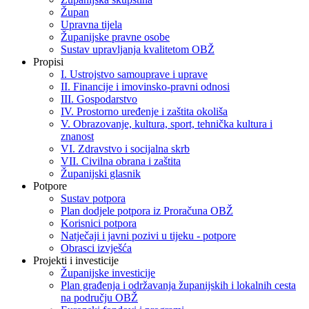
Župan
Upravna tijela
Županijske pravne osobe
Sustav upravljanja kvalitetom OBŽ
Propisi
I. Ustrojstvo samouprave i uprave
II. Financije i imovinsko-pravni odnosi
III. Gospodarstvo
IV. Prostorno uređenje i zaštita okoliša
V. Obrazovanje, kultura, sport, tehnička kultura i
znanost
VI. Zdravstvo i socijalna skrb
VII. Civilna obrana i zaštita
Županijski glasnik
Potpore
Sustav potpora
Plan dodjele potpora iz Proračuna OBŽ
Korisnici potpora
Natječaji i javni pozivi u tijeku - potpore
Obrasci izvješća
Projekti i investicije
Županijske investicije
Plan građenja i održavanja županijskih i lokalnih cesta
na području OBŽ