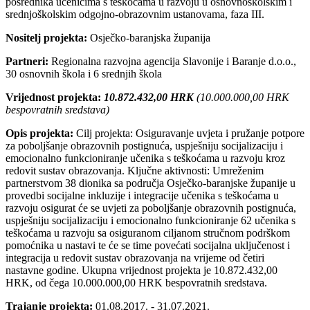
posrednika učenicima s teškoćama u razvoju u osnovnoškolskim i
srednjoškolskim odgojno-obrazovnim ustanovama, faza III.
Nositelj projekta:
Osječko-baranjska županija
Partneri:
Regionalna razvojna agencija Slavonije i Baranje d.o.o.,
30 osnovnih škola i 6 srednjih škola
Vrijednost projekta:
10.872.432,00 HRK
(10.000.000,00 HRK
bespovratnih sredstava)
Opis projekta:
Cilj projekta: Osiguravanje uvjeta i pružanje potpore
za poboljšanje obrazovnih postignuća, uspješniju socijalizaciju i
emocionalno funkcioniranje učenika s teškoćama u razvoju kroz
redovit sustav obrazovanja. Ključne aktivnosti: Umreženim
partnerstvom 38 dionika sa područja Osječko-baranjske županije u
provedbi socijalne inkluzije i integracije učenika s teškoćama u
razvoju osigurat će se uvjeti za poboljšanje obrazovnih postignuća,
uspješniju socijalizaciju i emocionalno funkcioniranje 62 učenika s
teškoćama u razvoju sa osiguranom ciljanom stručnom podrškom
pomoćnika u nastavi te će se time povećati socijalna uključenost i
integracija u redovit sustav obrazovanja na vrijeme od četiri
nastavne godine. Ukupna vrijednost projekta je 10.872.432,00
HRK, od čega 10.000.000,00 HRK bespovratnih sredstava.
Trajanje projekta:
01.08.2017. - 31.07.2021.