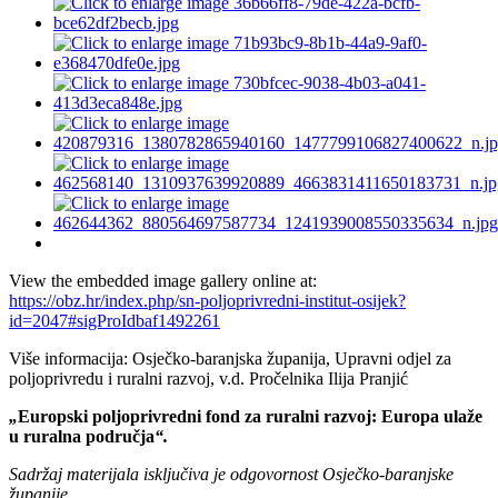
View the embedded image gallery online at:
https://obz.hr/index.php/sn-poljoprivredni-institut-osijek?
id=2047#sigProIdbaf1492261
Više informacija: Osječko-baranjska županija, Upravni odjel za
poljoprivredu i ruralni razvoj, v.d. Pročelnika Ilija Pranjić
„
Europski poljoprivredni fond za ruralni razvoj: Europa ulaže
u ruralna područja
“.
Sadržaj materijala isključiva je odgovornost Osječko-baranjske
županije