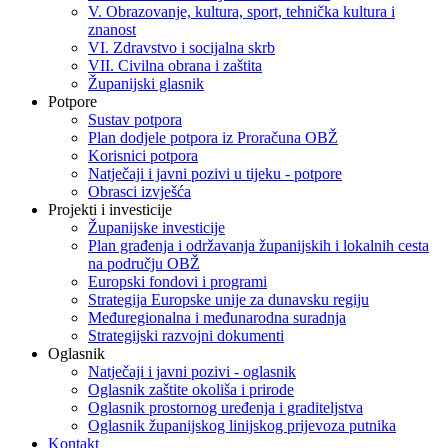
V. Obrazovanje, kultura, sport, tehnička kultura i
znanost
VI. Zdravstvo i socijalna skrb
VII. Civilna obrana i zaštita
Županijski glasnik
Potpore
Sustav potpora
Plan dodjele potpora iz Proračuna OBŽ
Korisnici potpora
Natječaji i javni pozivi u tijeku - potpore
Obrasci izvješća
Projekti i investicije
Županijske investicije
Plan građenja i održavanja županijskih i lokalnih cesta
na području OBŽ
Europski fondovi i programi
Strategija Europske unije za dunavsku regiju
Međuregionalna i međunarodna suradnja
Strategijski razvojni dokumenti
Oglasnik
Natječaji i javni pozivi - oglasnik
Oglasnik zaštite okoliša i prirode
Oglasnik prostornog uređenja i graditeljstva
Oglasnik županijskog linijskog prijevoza putnika
Kontakt