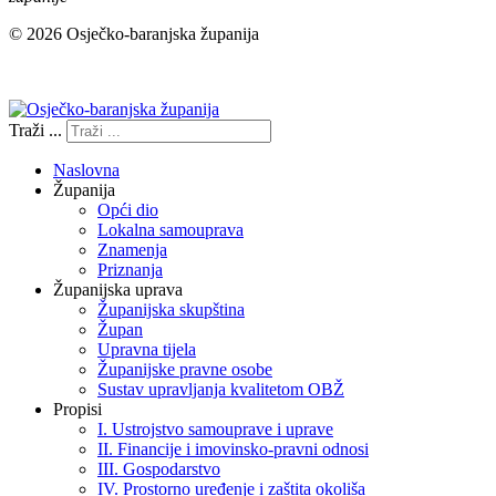
© 2026 Osječko-baranjska županija
Izjava o pristupačnosti
Traži ...
Naslovna
Županija
Opći dio
Lokalna samouprava
Znamenja
Priznanja
Županijska uprava
Županijska skupština
Župan
Upravna tijela
Županijske pravne osobe
Sustav upravljanja kvalitetom OBŽ
Propisi
I. Ustrojstvo samouprave i uprave
II. Financije i imovinsko-pravni odnosi
III. Gospodarstvo
IV. Prostorno uređenje i zaštita okoliša