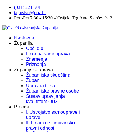
(031) 221-501
tajnistvo@obz.hr
Pon-Pet 7:30 - 15:30 // Osijek, Trg Ante Starčevića 2
Naslovna
Županija
Opći dio
Lokalna samouprava
Znamenja
Priznanja
Županijska uprava
Županijska skupština
Župan
Upravna tijela
Županijske pravne osobe
Sustav upravljanja
kvalitetom OBŽ
Propisi
I. Ustrojstvo samouprave i
uprave
II. Financije i imovinsko-
pravni odnosi