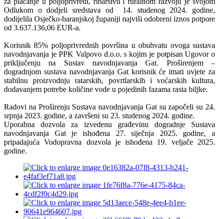
za plaćanje u poljoprivredi, ribarstvu i ruralnom razvoju je svojom
Odlukom o dodjeli sredstava od 14. studenog 2024. godine,
dodijelila Osječko-baranjskoj županiji najviši odobreni iznos potpore
od 3.637.136,06 EUR-a.
Korisnik 85% poljoprivrednih površina u obuhvatu ovoga sustava
navodnjavanja je PPK Valpovo d.o.o. s kojim je potpisan Ugovor o
priključenju na Sustav navodnjavanja Gat. Proširenjem –
dogradnjom sustava navodnjavanja Gat korisnik će imati uvjete za
stabilnu proizvodnju ratarskih, povrtlarskih i voćarskih kultura,
dodavanjem potrebe količine vode u pojedinih fazama rasta biljke.
Radovi na Proširenju Sustava navodnjavanja Gat su započeli su 24.
srpnja 2023. godine, a završeni su 23. studenog 2024. godine.
Uporabna dozvola za izvedenu građevinu dogradnje Sustava
navodnjavanja Gat je ishođena 27. siječnja 2025. godine, a
pripadajuća Vodopravna dozvola je ishođena 19. veljače 2025.
godine.