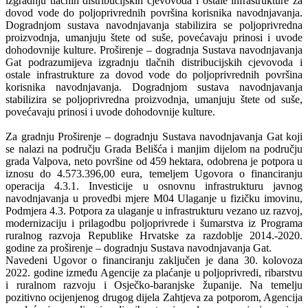
izgradnju tlačnih distribucijskih cjevovoda i ostale infrastrukture za
dovod vode do poljoprivrednih površina korisnika navodnjavanja.
Dogradnjom sustava navodnjavanja stabilizira se poljoprivredna
proizvodnja, umanjuju štete od suše, povećavaju prinosi i uvode
dohodovnije kulture. Proširenje – dogradnja Sustava navodnjavanja
Gat podrazumijeva izgradnju tlačnih distribucijskih cjevovoda i
ostale infrastrukture za dovod vode do poljoprivrednih površina
korisnika navodnjavanja. Dogradnjom sustava navodnjavanja
stabilizira se poljoprivredna proizvodnja, umanjuju štete od suše,
povećavaju prinosi i uvode dohodovnije kulture.
Za gradnju Proširenje – dogradnju Sustava navodnjavanja Gat koji
se nalazi na području Grada Belišća i manjim dijelom na području
grada Valpova, neto površine od 459 hektara, odobrena je potpora u
iznosu do 4.573.396,00 eura, temeljem Ugovora o financiranju
operacija 4.3.1. Investicije u osnovnu infrastrukturu javnog
navodnjavanja u provedbi mjere M04 Ulaganje u fizičku imovinu,
Podmjera 4.3. Potpora za ulaganje u infrastrukturu vezano uz razvoj,
modernizaciju i prilagodbu poljoprivrede i šumarstva iz Programa
ruralnog razvoja Republike Hrvatske za razdoblje 2014.-2020.
godine za proširenje – dogradnju Sustava navodnjavanja Gat.
Navedeni Ugovor o financiranju zaključen je dana 30. kolovoza
2022. godine između Agencije za plaćanje u poljoprivredi, ribarstvu
i ruralnom razvoju i Osječko-baranjske županije. Na temelju
pozitivno ocijenjenog drugog dijela Zahtjeva za potporom, Agencija