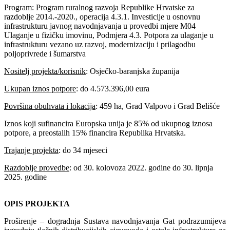
Program: Program ruralnog razvoja Republike Hrvatske za
razdoblje 2014.-2020., operacija 4.3.1. Investicije u osnovnu
infrastrukturu javnog navodnjavanja u provedbi mjere M04
Ulaganje u fizičku imovinu, Podmjera 4.3. Potpora za ulaganje u
infrastrukturu vezano uz razvoj, modernizaciju i prilagodbu
poljoprivrede i šumarstva
Nositelj projekta/korisnik
: Osječko-baranjska županija
Ukupan iznos potpore
: do 4.573.396,00 eura
Površina obuhvata i lokacija
: 459 ha, Grad Valpovo i Grad Belišće
Iznos koji sufinancira Europska unija je 85% od ukupnog iznosa
potpore, a preostalih 15% financira Republika Hrvatska.
Trajanje projekta
: do 34 mjeseci
Razdoblje provedbe
: od 30. kolovoza 2022. godine do 30. lipnja
2025. godine
OPIS PROJEKTA
Proširenje – dogradnja Sustava navodnjavanja Gat podrazumijeva