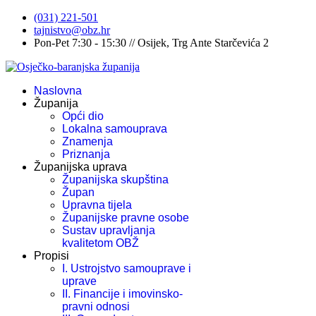
(031) 221-501
tajnistvo@obz.hr
Pon-Pet 7:30 - 15:30 // Osijek, Trg Ante Starčevića 2
Naslovna
Županija
Opći dio
Lokalna samouprava
Znamenja
Priznanja
Županijska uprava
Županijska skupština
Župan
Upravna tijela
Županijske pravne osobe
Sustav upravljanja
kvalitetom OBŽ
Propisi
I. Ustrojstvo samouprave i
uprave
II. Financije i imovinsko-
pravni odnosi