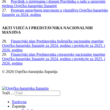
26.
Pravilnik o izmjenama i dopuni Pravilnika o radu u upravnim
tijelima Osječko-baranjske županije
27.
Program upravljanja imovinom u vlasništvu Osječko-baranjske
županije za 2024. godinu
AKTI VIJEĆA I PREDSTAVNIKA NACIONALNIH
MANJINA
28.
Financijski plan Predstavnika bošnjačke nacionalne manjine
Osječko-baranjske županije za 2024. godinu i projekcije za 2025. i
2026. godinu
29.
Financijski plan Predstavnika crnogorske nacionalne manjine
Osječko-baranjske županije za 2024. godinu i projekcije za 2025. i
2026. godinu
© 2026 Osječko-baranjska županija
Izjava o pristupačnosti
Traži ...
Naslovna
Županija