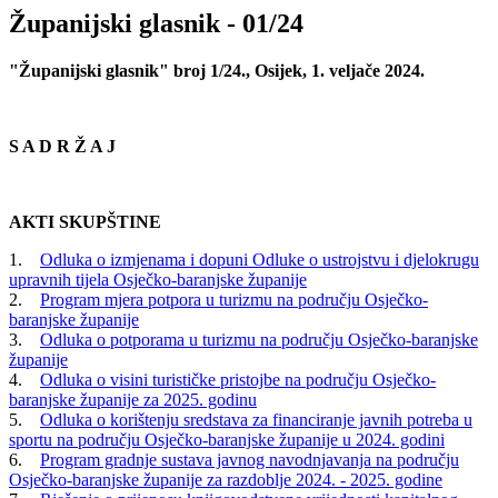
Županijski glasnik - 01/24
"Županijski glasnik" broj 1/24., Osijek, 1. veljače 2024.
S A D R Ž A J
AKTI SKUPŠTINE
1.
Odluka o izmjenama i dopuni Odluke o ustrojstvu i djelokrugu
upravnih tijela Osječko-baranjske županije
2.
Program mjera potpora u turizmu na području Osječko-
baranjske županije
3.
Odluka o potporama u turizmu na području Osječko-baranjske
županije
4.
Odluka o visini turističke pristojbe na području Osječko-
baranjske županije za 2025. godinu
5.
Odluka o korištenju sredstava za financiranje javnih potreba u
sportu na području Osječko-baranjske županije u 2024. godini
6.
Program gradnje sustava javnog navodnjavanja na području
Osječko-baranjske županije za razdoblje 2024. - 2025. godine