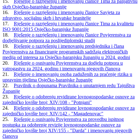
15.
Rješenje o razrješenju i imenovanju članice Tima za palijativnu
skrb Osječko-baranjske županije
16.
Rješenje o razrješenju i imenovanju članice Savjeta za
zdravstvo, socijalnu skrb i hrvatske branitelje
17.
Rješenje o razrješenju i imenovanju članice Tima za kvalitetu
ISO 9001:2015 Osječko-baranjske županije
18.
Rješenje o razrješenju i imenovanju članice Povjerenstva za
dodjeljivanje potpora za poslijediplomski studij
19.
Rješenje o razrješenju i imenovanju predsjednika i člana
Povjerenstva za financiranje programskih sadržaja elektroničkih
medija od interesa za Osječko-baranjsku županiju u 2024. godini
20.
Rješenje o osnivanju Povjerenstva za dodjelu potpora u
vatrogastvu za 2024. godinu i imenovanju njegovih članova
21.
Rješenje o imenovanju osoba zaduženih za praćenje rizika u
upravnim tijelima Osječko-baranjske županije
22.
Pravilnik o dopunama Pravilnika o unutarnjem redu Tajništva
Županije
23.
Rješenje o odobrenju revidirane lovnogospodarske osnove za
zajedničko lovište broj: XIV/108 - "Potnjani"
24.
Rješenje o odobrenju revidirane lovnogospodarske osnove za
zajedničko lovište broj: XIV/142 - "Magadenovac"
25.
Rješenje o osnivanju Povjerenstva za provedbu ispitnog
postupka za odobrenje revizije lovnogospodarske osnove za
zajedničko lovište broj XIV/155 - "Darda" i imenovanju njegovih
članova