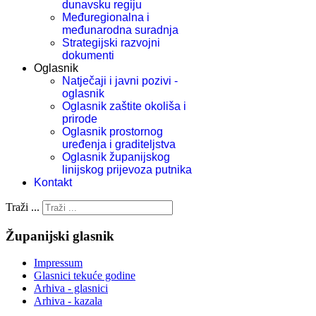
dunavsku regiju
Međuregionalna i
međunarodna suradnja
Strategijski razvojni
dokumenti
Oglasnik
Natječaji i javni pozivi -
oglasnik
Oglasnik zaštite okoliša i
prirode
Oglasnik prostornog
uređenja i graditeljstva
Oglasnik županijskog
linijskog prijevoza putnika
Kontakt
Traži ...
Županijski glasnik
Impressum
Glasnici tekuće godine
Arhiva - glasnici
Arhiva - kazala