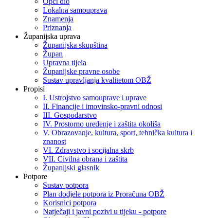
Opći dio
Lokalna samouprava
Znamenja
Priznanja
Županijska uprava
Županijska skupština
Župan
Upravna tijela
Županijske pravne osobe
Sustav upravljanja kvalitetom OBŽ
Propisi
I. Ustrojstvo samouprave i uprave
II. Financije i imovinsko-pravni odnosi
III. Gospodarstvo
IV. Prostorno uređenje i zaštita okoliša
V. Obrazovanje, kultura, sport, tehnička kultura i
znanost
VI. Zdravstvo i socijalna skrb
VII. Civilna obrana i zaštita
Županijski glasnik
Potpore
Sustav potpora
Plan dodjele potpora iz Proračuna OBŽ
Korisnici potpora
Natječaji i javni pozivi u tijeku - potpore