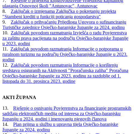
7.
Rješenje o prijenosu knjigovodstvene vrijednosti kapitalnog
ulaganja Osnovnoj školi "Antunovac", Antunovac
8.
Zaključak o izmjenama Zaključka o pokretanju projekta
"Stambeni krediti u funkciji poticanja gospodarstva"
9.
Zaključak o prihvaćanju Prijedloga Ugovora o sufinanciranju
Turističke zajednice Osječko-baranjske županije za 2024. godinu
10.
Zaključak povodom razmatranja Izvješća o radu Povjerenstva
za zaštitu prava pacijenata na području Osječko-baranjske županije
u 2023. godini
11.
Zaključak povodom razmatranja Informacije o potporama u
ruralnom turizmu na području Osječko-baranjske županije u 2023.
godini
12.
Zaključak povodom razmatranja Informacije o korištenju
sredstava osiguranih na Aktivnosti "Proračunska zaliha" Proračuna
Osječko-baranjske županije za 2023. godinu za razdoblje od 1.
listopada do 31. prosinca 2023. godine
AKTI ŽUPANA
13.
Rješenje o osnivanju Povjerenstva za financiranje programskih
sadržaja elektroničkih medija od interesa za Osječko-baranjsku
županiju u 2024. godini i imenovanju njegovih članova
14.
Plan prijma u službu u upravna tijela Osječko-baranjske
županije za 2024. godinu