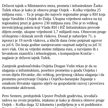
Državni tajnik u Ministarstvu mora, prometa i infrastrukture Žarko
Tušek rekao je kako je obnova pruge Osijek – Koška vrijedna 25
milijuna eura. – Ta je pruga dio najveće regionalne pruge u RH koja
spaja Varaždin i Osijek do Dalja. Ukupna vrijednost radova na toj
regionalnoj pruzi je gotovo 230 milijuna eura. Dio je to velikog
investicijskog paketa koji Vlada RH i HŽ Infrastruktura provode
diljem zemlje, ukupne vrijednosti 1,7 milijardi eura. Obnovom pruge
očekujemo i dolazak novih vlakova. Dosad je nabavljen 71, u
isporuci je 19 novih vlakova, a idućih dana ćemo potpisati ugovor
za još 6. Do kraja godine namjeravamo raspisati natječaj za još 31
novi vlak. Oni su vrijedni stotine milijuna eura, a razvijamo ih s
hrvatskom znanošću i tehnologijom, s kompanijom Končar –
naglasio je državni tajnik Tušek.
Zamjenik gradonačelnika Osijeka Dragan Vulin rekao je da su
ulaganja u infrastrukturu, posebice prometnu u gradu Osijeku i
ovom dijelu Hrvatske, dio velikog, povijesnog ciklusa ulaganja i da
prometno povezivanje Osijeka i Osječko-baranjske županije s
ostatkom Hrvatske sigurno utječe na gospodarski razvoj i povećava
ekonomske aktivnosti.
Pero Semren, predsjednik Uprave Pružnih građevina, izvođača
radova na ovom projektu, istaknuo je kako je dionica obnove pruge
Osijek – Koška duga 32 kilometra i podijeljena je u tri poddionice.