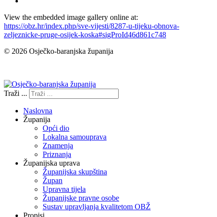
View the embedded image gallery online at:
https://obz.hr/index.php/sve-vijesti/8287-u-tijeku-obnova-
zeljeznicke-pruge-osijek-koska#sigProId46d861c748
© 2026 Osječko-baranjska županija
Izjava o pristupačnosti
Traži ...
Naslovna
Županija
Opći dio
Lokalna samouprava
Znamenja
Priznanja
Županijska uprava
Županijska skupština
Župan
Upravna tijela
Županijske pravne osobe
Sustav upravljanja kvalitetom OBŽ
Propisi