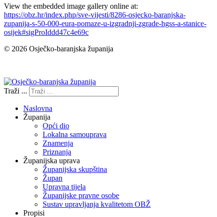
View the embedded image gallery online at:
https://obz.hr/index.php/sve-vijesti/8286-osjecko-baranjska-
zupanija-s-50-000-eura-pomaze-u-izgradnji-zgrade-hgss-a-stanice-
osijek#sigProIddd47c4e69c
© 2026 Osječko-baranjska županija
Izjava o pristupačnosti
Traži ...
Naslovna
Županija
Opći dio
Lokalna samouprava
Znamenja
Priznanja
Županijska uprava
Županijska skupština
Župan
Upravna tijela
Županijske pravne osobe
Sustav upravljanja kvalitetom OBŽ
Propisi