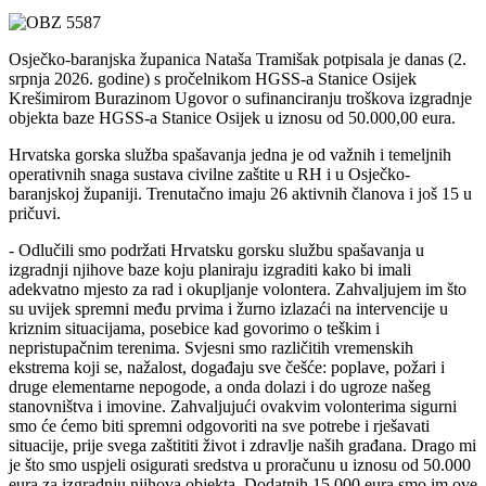
Osječko-baranjska županica Nataša Tramišak potpisala je danas (2.
srpnja 2026. godine) s pročelnikom HGSS-a Stanice Osijek
Krešimirom Burazinom Ugovor o sufinanciranju troškova izgradnje
objekta baze HGSS-a Stanice Osijek u iznosu od 50.000,00 eura.
Hrvatska gorska služba spašavanja jedna je od važnih i temeljnih
operativnih snaga sustava civilne zaštite u RH i u Osječko-
baranjskoj županiji. Trenutačno imaju 26 aktivnih članova i još 15 u
pričuvi.
- Odlučili smo podržati Hrvatsku gorsku službu spašavanja u
izgradnji njihove baze koju planiraju izgraditi kako bi imali
adekvatno mjesto za rad i okupljanje volontera. Zahvaljujem im što
su uvijek spremni među prvima i žurno izlazaći na intervencije u
kriznim situacijama, posebice kad govorimo o teškim i
nepristupačnim terenima. Svjesni smo različitih vremenskih
ekstrema koji se, nažalost, događaju sve češće: poplave, požari i
druge elementarne nepogode, a onda dolazi i do ugroze našeg
stanovništva i imovine. Zahvaljujući ovakvim volonterima sigurni
smo će ćemo biti spremni odgovoriti na sve potrebe i rješavati
situacije, prije svega zaštititi život i zdravlje naših građana. Drago mi
je što smo uspjeli osigurati sredstva u proračunu u iznosu od 50.000
eura za izgradnju njihova objekta. Dodatnih 15.000 eura smo im ove