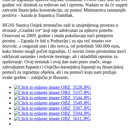
godine već donirali za redovan rad i opremu. Nadam se da će uspjeti
zatvoriti financijsku konstrukciju, uz pomoć Ministarstva unutarnjih
poslova – kazala je županica Tramišak.
HGSS Stanica Osijek trenutačno radi iz unajmljenog prostora u
dvorani „Gradski vrt“ koji nije adekvatan za njihove potrebe.
Osnovani su 2009. godine i otada pokušavaju naći primjeren
prostor. – Zgrada će biti u Podravlju i za nju već imamo sve
dozvole, a osigurali smo i dio novca, od potrebnih 560.000 eura,
kako bismo mogli početi izgradnju. U novim ćemo prostorima moći
održavati sastanke i redovite treninge, ali i skladištiti opremu za
spašavanje. Ovaj trenutak i ovaj dan nam puno znače, stoga
zahvaljujem županici i Osječko-baranjskoj županiji na financijskoj
pomoći za izgradnju objekta, ali i na pomoći koju nam pružaju
svake godine – zaključio je Burazin.