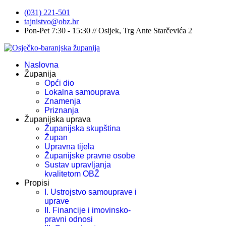
(031) 221-501
tajnistvo@obz.hr
Pon-Pet 7:30 - 15:30 // Osijek, Trg Ante Starčevića 2
Naslovna
Županija
Opći dio
Lokalna samouprava
Znamenja
Priznanja
Županijska uprava
Županijska skupština
Župan
Upravna tijela
Županijske pravne osobe
Sustav upravljanja
kvalitetom OBŽ
Propisi
I. Ustrojstvo samouprave i
uprave
II. Financije i imovinsko-
pravni odnosi