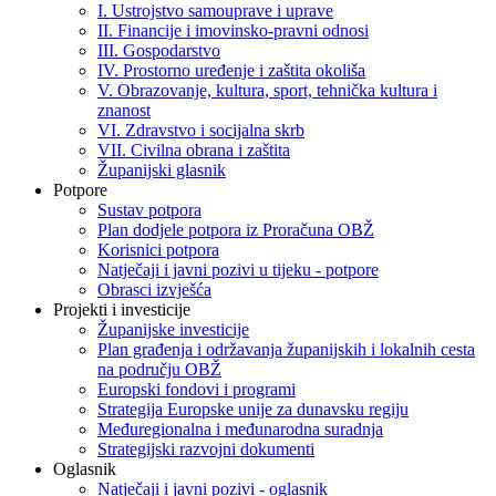
I. Ustrojstvo samouprave i uprave
II. Financije i imovinsko-pravni odnosi
III. Gospodarstvo
IV. Prostorno uređenje i zaštita okoliša
V. Obrazovanje, kultura, sport, tehnička kultura i
znanost
VI. Zdravstvo i socijalna skrb
VII. Civilna obrana i zaštita
Županijski glasnik
Potpore
Sustav potpora
Plan dodjele potpora iz Proračuna OBŽ
Korisnici potpora
Natječaji i javni pozivi u tijeku - potpore
Obrasci izvješća
Projekti i investicije
Županijske investicije
Plan građenja i održavanja županijskih i lokalnih cesta
na području OBŽ
Europski fondovi i programi
Strategija Europske unije za dunavsku regiju
Međuregionalna i međunarodna suradnja
Strategijski razvojni dokumenti
Oglasnik
Natječaji i javni pozivi - oglasnik