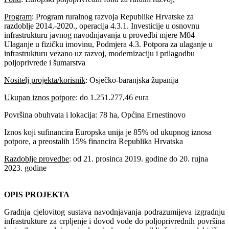
Program
: Program ruralnog razvoja Republike Hrvatske za
razdoblje 2014.-2020., operacija 4.3.1. Investicije u osnovnu
infrastrukturu javnog navodnjavanja u provedbi mjere M04
Ulaganje u fizičku imovinu, Podmjera 4.3. Potpora za ulaganje u
infrastrukturu vezano uz razvoj, modernizaciju i prilagodbu
poljoprivrede i šumarstva
Nositelj projekta/korisnik
: Osječko-baranjska županija
Ukupan iznos potpore
: do 1.251.277,46 eura
Površina obuhvata i lokacija: 78 ha, Općina Ernestinovo
Iznos koji sufinancira Europska unija je 85% od ukupnog iznosa
potpore, a preostalih 15% financira Republika Hrvatska
Razdoblje provedbe
: od 21. prosinca 2019. godine do 20. rujna
2023. godine
OPIS PROJEKTA
Gradnja cjelovitog sustava navodnjavanja podrazumijeva izgradnju
infrastrukture za crpljenje i dovod vode do poljoprivrednih površina