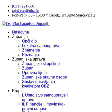
(031) 221-501
tajnistvo@obz.hr
Pon-Pet 7:30 - 15:30 // Osijek, Trg Ante Starčevića 2
Naslovna
Županija
Opći dio
Lokalna samouprava
Znamenja
Priznanja
Županijska uprava
Županijska skupština
Župan
Upravna tijela
Županijske pravne osobe
Sustav upravljanja
kvalitetom OBŽ
Propisi
I. Ustrojstvo samouprave i
uprave
II. Financije i imovinsko-
pravni odnosi