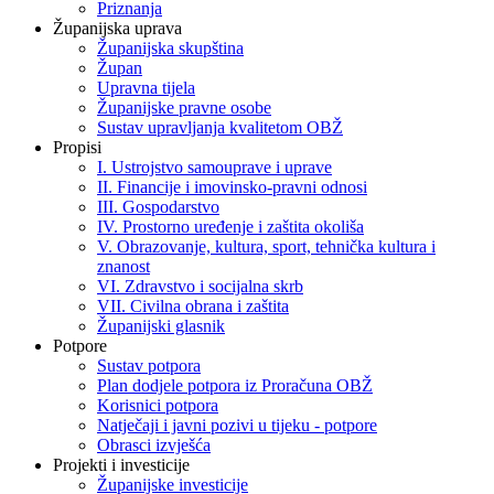
Priznanja
Županijska uprava
Županijska skupština
Župan
Upravna tijela
Županijske pravne osobe
Sustav upravljanja kvalitetom OBŽ
Propisi
I. Ustrojstvo samouprave i uprave
II. Financije i imovinsko-pravni odnosi
III. Gospodarstvo
IV. Prostorno uređenje i zaštita okoliša
V. Obrazovanje, kultura, sport, tehnička kultura i
znanost
VI. Zdravstvo i socijalna skrb
VII. Civilna obrana i zaštita
Županijski glasnik
Potpore
Sustav potpora
Plan dodjele potpora iz Proračuna OBŽ
Korisnici potpora
Natječaji i javni pozivi u tijeku - potpore
Obrasci izvješća
Projekti i investicije
Županijske investicije