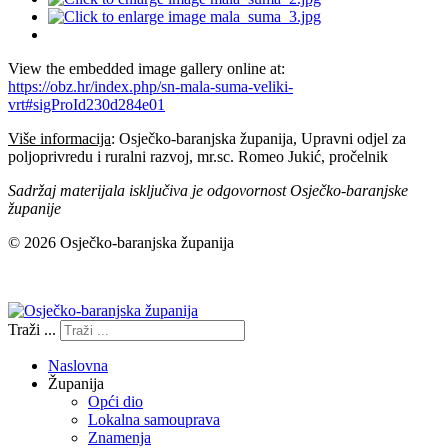
View the embedded image gallery online at:
https://obz.hr/index.php/sn-mala-suma-veliki-
vrt#sigProId230d284e01
Više informacija
: Osječko-baranjska županija, Upravni odjel za
poljoprivredu i ruralni razvoj, mr.sc. Romeo Jukić, pročelnik
Sadržaj materijala isključiva je odgovornost Osječko-baranjske
županije
© 2026 Osječko-baranjska županija
Izjava o pristupačnosti
Traži ...
Naslovna
Županija
Opći dio
Lokalna samouprava
Znamenja