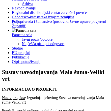
Arhiva
Navodnjavanje
Regionalni distribucijski centar za voće i povrće
Geodetsko-katastarska izmjera zemljišta
Poljoprivreda i šumarstvo (poslovi državne uprave povjereni
Županiji)
Pametna sela
Javni poziv/potpore
Najčešća pitanja i odgovori
Studije
EU projekti
Publikacije
Otpis potraživanja
Sustav navodnjavanja Mala šuma-Veliki
vrt
INFORMACIJA O PROJEKTU
Naziv projekta
: Izgradnja cjelovitog Sustava navodnjavanja Mala
šuma-Veliki vrt
Fond
: Europski poljoprivredni fond za ruralni razvoj,