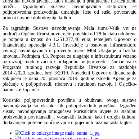
korisnika navodnjavanja, kao i ulaganje u priključenje na električnu
mrežu. Izgradnjom sustava navodnjavanja stabilizira se
poljoprivredna proizvodnja, umanjuju štete od suše, povećavaju
prinosi i uvode dohodovnije kulture.
Za izgradnju Sustava navodnjavanja Mala šuma-Velik vrt na
području Općine Ernestinovo, neto površini od 78 hektara odobrena
je potpora u iznosu do 1.251.277,46 eura, temeljem Ugovora o
financiranju operacija 4.3.1. Investicije u osnovnu infrastrukturu
javnog navodnjavanja u provedbi mjere M04 Ulaganje u fizičku
imovinu, Podmjera 4.3. Potpora za ulaganje u infrastrukturu vezano
uz razvoj, modernizaciju i prilagodbu poljoprivrede i šumarstva iz
Programa ruralnog razvoja Republike Hrvatske za razdoblje
2014.-2020. godine, broj 3/2019. Navedeni Ugovor o financiranju
zaključen je dana 20. prosinca 2019. godine između Agencije za
plaćanje u poljoprivredi, ribarstvu i ruralnom razvoju i Osječko-
baranjske županije.
Korisnici poljoprivrednih površina u obuhvatu ovoga sustava
navodnjavanja su vlasnici tih poljoprivrednih površina. Izgrađen
sustav navodnjavanja omogućava korisnicima uvjete za stabilnu
proizvodnju povrtlarskih i voćarskih kultura, kao i drugih kultura,
dodavanjem potrebe količine vode u pojedinih fazama rasta biljke.