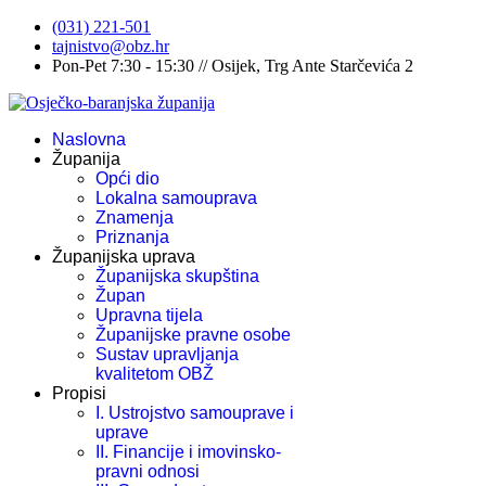
(031) 221-501
tajnistvo@obz.hr
Pon-Pet 7:30 - 15:30 // Osijek, Trg Ante Starčevića 2
Naslovna
Županija
Opći dio
Lokalna samouprava
Znamenja
Priznanja
Županijska uprava
Županijska skupština
Župan
Upravna tijela
Županijske pravne osobe
Sustav upravljanja
kvalitetom OBŽ
Propisi
I. Ustrojstvo samouprave i
uprave
II. Financije i imovinsko-
pravni odnosi