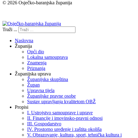
© 2026 Osječko-baranjska županija
Izjava o pristupačnosti
Traži ...
Naslovna
Županija
Opći dio
Lokalna samouprava
Znamenja
Priznanja
Županijska uprava
Županijska skupština
Župan
Upravna tijela
Županijske pravne osobe
Sustav upravljanja kvalitetom OBŽ
Propisi
I. Ustrojstvo samouprave i uprave
II. Financije i imovinsko-pravni odnosi
III. Gospodarstvo
IV. Prostorno uređenje i zaštita okoliša
V. Obrazovanje, kultura, sport, tehnička kultura i