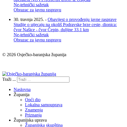
Ne-tehnički sažetak
Obrazac za javnu raspravu
30. travnja 2025. -
Obavijest o provođenju javne rasprave
Studije o utjecaju na okoliš Podravske brze ceste, dionica:
čvor Našice - čvor Čepin, duljine 33.1 km
Ne-tehnički sažetak
Obrazac za javnu raspravu
© 2026 Osječko-baranjska županija
Izjava o pristupačnosti
Traži ...
Naslovna
Županija
Opći dio
Lokalna samouprava
Znamenja
Priznanja
Županijska uprava
Županijska skupština