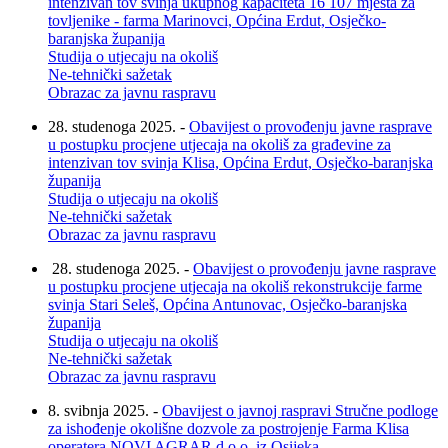
intenzivan tov svinja ukupnog kapaciteta 16 107 mjesta za
tovljenike - farma Marinovci, Općina Erdut, Osječko-
baranjska županija
Studija o utjecaju na okoliš
Ne-tehnički sažetak
Obrazac za javnu raspravu
28. studenoga 2025. -
Obavijest o provođenju javne rasprave
u postupku procjene utjecaja na okoliš za građevine za
intenzivan tov svinja Klisa, Općina Erdut, Osječko-baranjska
županija
Studija o utjecaju na okoliš
Ne-tehnički sažetak
Obrazac za javnu raspravu
28. studenoga 2025. -
Obavijest o provođenju javne rasprave
u postupku procjene utjecaja na okoliš rekonstrukcije farme
svinja Stari Seleš, Općina Antunovac, Osječko-baranjska
županija
Studija o utjecaju na okoliš
Ne-tehnički sažetak
Obrazac za javnu raspravu
8. svibnja 2025. -
Obavijest o javnoj raspravi Stručne podloge
za ishođenje okolišne dozvole za postrojenje Farma Klisa
operatera NOVI AGRAR d.o.o. iz Osijeka