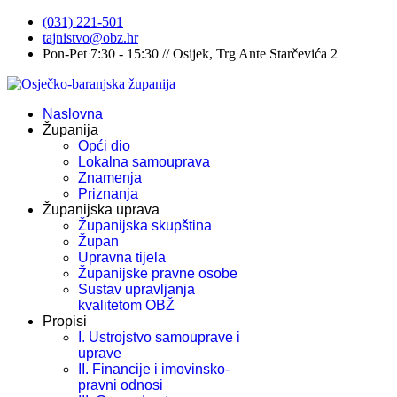
(031) 221-501
tajnistvo@obz.hr
Pon-Pet 7:30 - 15:30 // Osijek, Trg Ante Starčevića 2
Naslovna
Županija
Opći dio
Lokalna samouprava
Znamenja
Priznanja
Županijska uprava
Županijska skupština
Župan
Upravna tijela
Županijske pravne osobe
Sustav upravljanja
kvalitetom OBŽ
Propisi
I. Ustrojstvo samouprave i
uprave
II. Financije i imovinsko-
pravni odnosi