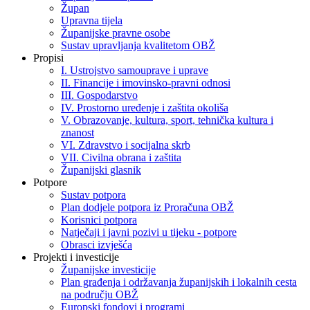
Župan
Upravna tijela
Županijske pravne osobe
Sustav upravljanja kvalitetom OBŽ
Propisi
I. Ustrojstvo samouprave i uprave
II. Financije i imovinsko-pravni odnosi
III. Gospodarstvo
IV. Prostorno uređenje i zaštita okoliša
V. Obrazovanje, kultura, sport, tehnička kultura i
znanost
VI. Zdravstvo i socijalna skrb
VII. Civilna obrana i zaštita
Županijski glasnik
Potpore
Sustav potpora
Plan dodjele potpora iz Proračuna OBŽ
Korisnici potpora
Natječaji i javni pozivi u tijeku - potpore
Obrasci izvješća
Projekti i investicije
Županijske investicije
Plan građenja i održavanja županijskih i lokalnih cesta
na području OBŽ
Europski fondovi i programi