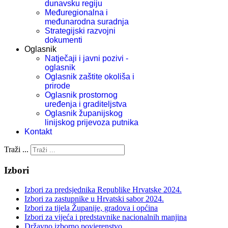
dunavsku regiju
Međuregionalna i
međunarodna suradnja
Strategijski razvojni
dokumenti
Oglasnik
Natječaji i javni pozivi -
oglasnik
Oglasnik zaštite okoliša i
prirode
Oglasnik prostornog
uređenja i graditeljstva
Oglasnik županijskog
linijskog prijevoza putnika
Kontakt
Traži ...
Izbori
Izbori za predsjednika Republike Hrvatske 2024.
Izbori za zastupnike u Hrvatski sabor 2024.
Izbori za tijela Županije, gradova i općina
Izbori za vijeća i predstavnike nacionalnih manjina
Državno izborno povjerenstvo