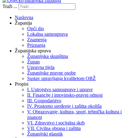
Traži ...
Naslovna
Županija
Opći dio
Lokalna samouprava
Znamenja
Priznanja
Županijska uprava
Županijska skupština
Župan
Upravna tijela
Županijske pravne osobe
Sustav upravljanja kvalitetom OBŽ
Propisi
I. Ustrojstvo samouprave i uprave
II. Financije i imovinsko-pravni odnosi
III. Gospodarstvo
IV. Prostorno uređenje i zaštita okoliša
V. Obrazovanje, kultura, sport, tehnička kultura i
znanost
VI. Zdravstvo i socijalna skrb
VII. Civilna obrana i zaštita
Županijski glasnik