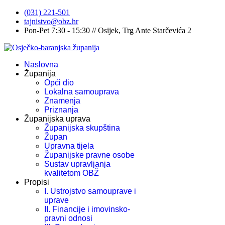
(031) 221-501
tajnistvo@obz.hr
Pon-Pet 7:30 - 15:30 // Osijek, Trg Ante Starčevića 2
Naslovna
Županija
Opći dio
Lokalna samouprava
Znamenja
Priznanja
Županijska uprava
Županijska skupština
Župan
Upravna tijela
Županijske pravne osobe
Sustav upravljanja
kvalitetom OBŽ
Propisi
I. Ustrojstvo samouprave i
uprave
II. Financije i imovinsko-
pravni odnosi