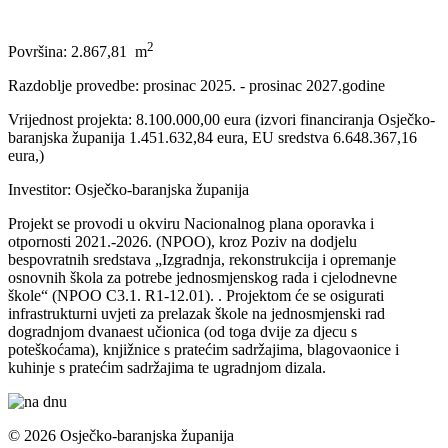
2
Površina: 2.867,81 m
Razdoblje provedbe: prosinac 2025. - prosinac 2027.godine
Vrijednost projekta: 8.100.000,00 eura (izvori financiranja Osječko-
baranjska županija 1.451.632,84 eura, EU sredstva 6.648.367,16
eura,)
Investitor: Osječko-baranjska županija
Projekt se provodi u okviru Nacionalnog plana oporavka i
otpornosti 2021.-2026. (NPOO), kroz Poziv na dodjelu
bespovratnih sredstava „Izgradnja, rekonstrukcija i opremanje
osnovnih škola za potrebe jednosmjenskog rada i cjelodnevne
škole“ (NPOO C3.1. R1-12.01). . Projektom će se osigurati
infrastrukturni uvjeti za prelazak škole na jednosmjenski rad
dogradnjom dvanaest učionica (od toga dvije za djecu s
poteškoćama), knjižnice s pratećim sadržajima, blagovaonice i
kuhinje s pratećim sadržajima te ugradnjom dizala.
© 2026 Osječko-baranjska županija