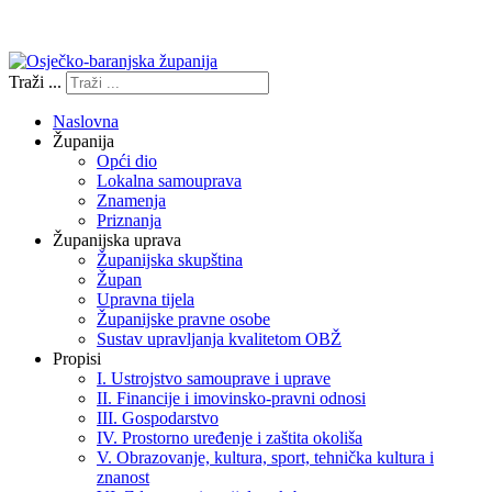
Izjava o pristupačnosti
Traži ...
Naslovna
Županija
Opći dio
Lokalna samouprava
Znamenja
Priznanja
Županijska uprava
Županijska skupština
Župan
Upravna tijela
Županijske pravne osobe
Sustav upravljanja kvalitetom OBŽ
Propisi
I. Ustrojstvo samouprave i uprave
II. Financije i imovinsko-pravni odnosi
III. Gospodarstvo
IV. Prostorno uređenje i zaštita okoliša
V. Obrazovanje, kultura, sport, tehnička kultura i
znanost