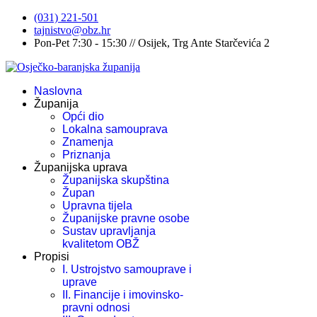
(031) 221-501
tajnistvo@obz.hr
Pon-Pet 7:30 - 15:30 // Osijek, Trg Ante Starčevića 2
Naslovna
Županija
Opći dio
Lokalna samouprava
Znamenja
Priznanja
Županijska uprava
Županijska skupština
Župan
Upravna tijela
Županijske pravne osobe
Sustav upravljanja
kvalitetom OBŽ
Propisi
I. Ustrojstvo samouprave i
uprave
II. Financije i imovinsko-
pravni odnosi