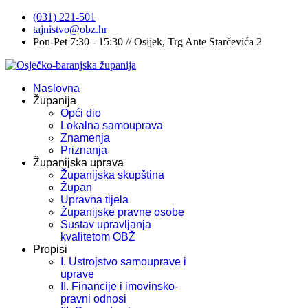
(031) 221-501
tajnistvo@obz.hr
Pon-Pet 7:30 - 15:30 // Osijek, Trg Ante Starčevića 2
Naslovna
Županija
Opći dio
Lokalna samouprava
Znamenja
Priznanja
Županijska uprava
Županijska skupština
Župan
Upravna tijela
Županijske pravne osobe
Sustav upravljanja
kvalitetom OBŽ
Propisi
I. Ustrojstvo samouprave i
uprave
II. Financije i imovinsko-
pravni odnosi