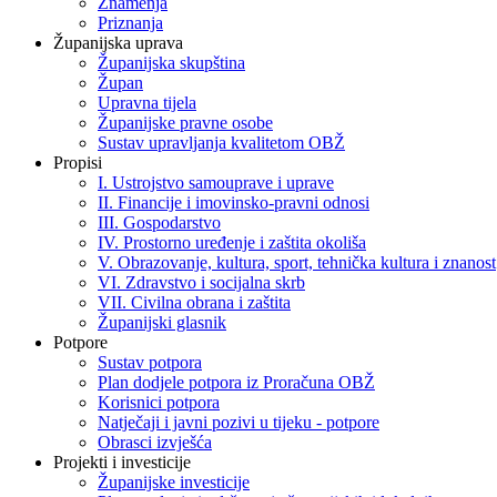
Znamenja
Priznanja
Županijska uprava
Županijska skupština
Župan
Upravna tijela
Županijske pravne osobe
Sustav upravljanja kvalitetom OBŽ
Propisi
I. Ustrojstvo samouprave i uprave
II. Financije i imovinsko-pravni odnosi
III. Gospodarstvo
IV. Prostorno uređenje i zaštita okoliša
V. Obrazovanje, kultura, sport, tehnička kultura i znanost
VI. Zdravstvo i socijalna skrb
VII. Civilna obrana i zaštita
Županijski glasnik
Potpore
Sustav potpora
Plan dodjele potpora iz Proračuna OBŽ
Korisnici potpora
Natječaji i javni pozivi u tijeku - potpore
Obrasci izvješća
Projekti i investicije
Županijske investicije