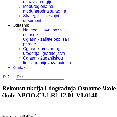
dunavsku regiju
Međuregionalna i
međunarodna suradnja
Strategijski razvojni
dokumenti
Oglasnik
Natječaji i javni pozivi -
oglasnik
Oglasnik zaštite okoliša i
prirode
Oglasnik prostornog
uređenja i graditeljstva
Oglasnik županijskog
linijskog prijevoza putnika
Kontakt
Traži ...
Rekonstrukcija i dogradnja Osnovne škole
škole NPOO.C3.1.R1-I2.01-V1.0140
2
Površina: 608,90 m