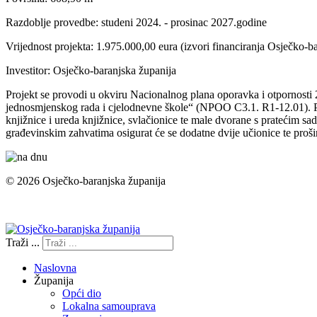
Razdoblje provedbe: studeni 2024. - prosinac 2027.godine
Vrijednost projekta: 1.975.000,00 eura (izvori financiranja Osječko-
Investitor: Osječko-baranjska županija
Projekt se provodi u okviru Nacionalnog plana oporavka i otpornosti
jednosmjenskog rada i cjelodnevne škole“ (NPOO C3.1. R1-12.01). Pro
knjižnice i ureda knjižnice, svlačionice te male dvorane s pratećim sad
građevinskim zahvatima osigurat će se dodatne dvije učionice te proši
© 2026 Osječko-baranjska županija
Izjava o pristupačnosti
Traži ...
Naslovna
Županija
Opći dio
Lokalna samouprava