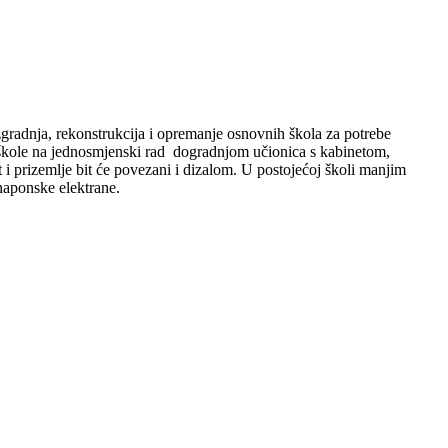
gradnja, rekonstrukcija i opremanje osnovnih škola za potrebe
k škole na jednosmjenski rad dogradnjom učionica s kabinetom,
t i prizemlje bit će povezani i dizalom. U postojećoj školi manjim
naponske elektrane.