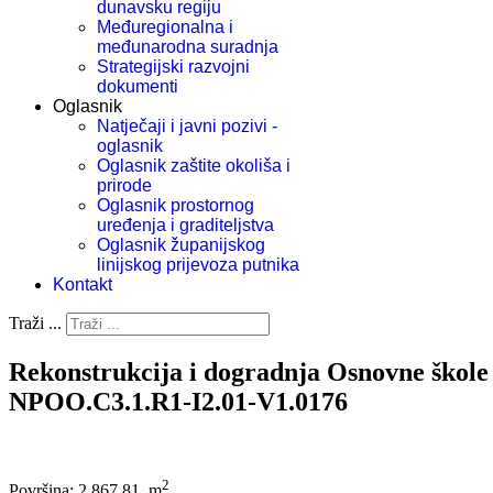
dunavsku regiju
Međuregionalna i
međunarodna suradnja
Strategijski razvojni
dokumenti
Oglasnik
Natječaji i javni pozivi -
oglasnik
Oglasnik zaštite okoliša i
prirode
Oglasnik prostornog
uređenja i graditeljstva
Oglasnik županijskog
linijskog prijevoza putnika
Kontakt
Traži ...
Rekonstrukcija i dogradnja Osnovne škole 
NPOO.C3.1.R1-I2.01-V1.0176
2
Površina: 2.867,81 m