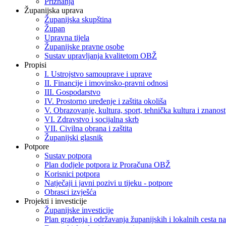
Priznanja
Županijska uprava
Županijska skupština
Župan
Upravna tijela
Županijske pravne osobe
Sustav upravljanja kvalitetom OBŽ
Propisi
I. Ustrojstvo samouprave i uprave
II. Financije i imovinsko-pravni odnosi
III. Gospodarstvo
IV. Prostorno uređenje i zaštita okoliša
V. Obrazovanje, kultura, sport, tehnička kultura i znanost
VI. Zdravstvo i socijalna skrb
VII. Civilna obrana i zaštita
Županijski glasnik
Potpore
Sustav potpora
Plan dodjele potpora iz Proračuna OBŽ
Korisnici potpora
Natječaji i javni pozivi u tijeku - potpore
Obrasci izvješća
Projekti i investicije
Županijske investicije
Plan građenja i održavanja županijskih i lokalnih cesta