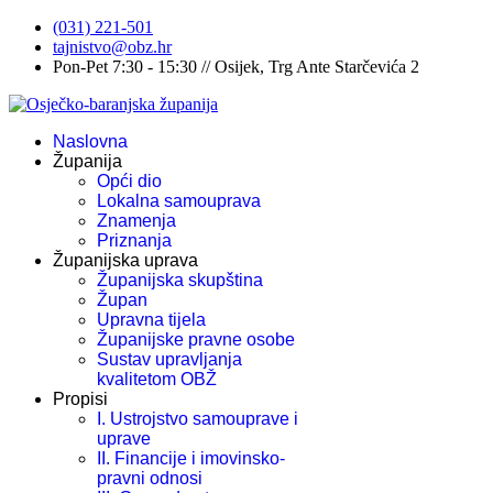
(031) 221-501
tajnistvo@obz.hr
Pon-Pet 7:30 - 15:30 // Osijek, Trg Ante Starčevića 2
Naslovna
Županija
Opći dio
Lokalna samouprava
Znamenja
Priznanja
Županijska uprava
Županijska skupština
Župan
Upravna tijela
Županijske pravne osobe
Sustav upravljanja
kvalitetom OBŽ
Propisi
I. Ustrojstvo samouprave i
uprave
II. Financije i imovinsko-
pravni odnosi