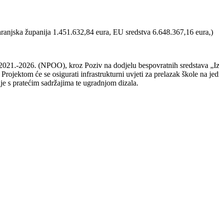
baranjska županija 1.451.632,84 eura, EU sredstva 6.648.367,16 eura,)
 2021.-2026. (NPOO), kroz Poziv na dodjelu bespovratnih sredstava „Iz
ojektom će se osigurati infrastrukturni uvjeti za prelazak škole na je
je s pratećim sadržajima te ugradnjom dizala.