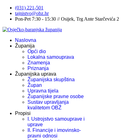
(031) 221-501
tajnistvo@obz.hr
Pon-Pet 7:30 - 15:30 // Osijek, Trg Ante Starčevića 2
Naslovna
Županija
Opći dio
Lokalna samouprava
Znamenja
Priznanja
Županijska uprava
Županijska skupština
Župan
Upravna tijela
Županijske pravne osobe
Sustav upravljanja
kvalitetom OBŽ
Propisi
I. Ustrojstvo samouprave i
uprave
II. Financije i imovinsko-
pravni odnosi