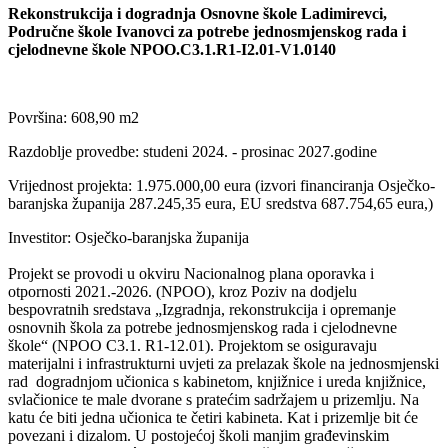
Rekonstrukcija i dogradnja Osnovne škole Ladimirevci,
Područne škole Ivanovci za potrebe jednosmjenskog rada i
cjelodnevne škole NPOO.C3.1.R1-I2.01-V1.0140
Površina: 608,90 m2
Razdoblje provedbe: studeni 2024. - prosinac 2027.godine
Vrijednost projekta: 1.975.000,00 eura (izvori financiranja Osječko-
baranjska županija 287.245,35 eura, EU sredstva 687.754,65 eura,)
Investitor: Osječko-baranjska županija
Projekt se provodi u okviru Nacionalnog plana oporavka i
otpornosti 2021.-2026. (NPOO), kroz Poziv na dodjelu
bespovratnih sredstava „Izgradnja, rekonstrukcija i opremanje
osnovnih škola za potrebe jednosmjenskog rada i cjelodnevne
škole“ (NPOO C3.1. R1-12.01). Projektom se osiguravaju
materijalni i infrastrukturni uvjeti za prelazak škole na jednosmjenski
rad dogradnjom učionica s kabinetom, knjižnice i ureda knjižnice,
svlačionice te male dvorane s pratećim sadržajem u prizemlju. Na
katu će biti jedna učionica te četiri kabineta. Kat i prizemlje bit će
povezani i dizalom. U postojećoj školi manjim građevinskim