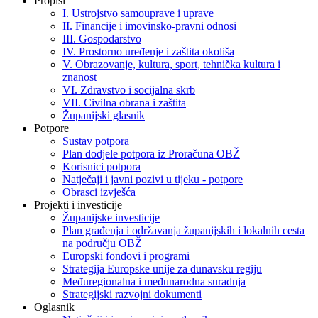
Propisi
I. Ustrojstvo samouprave i uprave
II. Financije i imovinsko-pravni odnosi
III. Gospodarstvo
IV. Prostorno uređenje i zaštita okoliša
V. Obrazovanje, kultura, sport, tehnička kultura i
znanost
VI. Zdravstvo i socijalna skrb
VII. Civilna obrana i zaštita
Županijski glasnik
Potpore
Sustav potpora
Plan dodjele potpora iz Proračuna OBŽ
Korisnici potpora
Natječaji i javni pozivi u tijeku - potpore
Obrasci izvješća
Projekti i investicije
Županijske investicije
Plan građenja i održavanja županijskih i lokalnih cesta
na području OBŽ
Europski fondovi i programi
Strategija Europske unije za dunavsku regiju
Međuregionalna i međunarodna suradnja
Strategijski razvojni dokumenti
Oglasnik