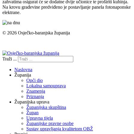
zahvatima osigurat će se dodatne dvije učionice te proširiti kuhinja.
Na krovu građevine predviđeno je postavljanje panela fotonaponske
elektrane.
© 2026 Osječko-baranjska županija
Izjava o pristupačnosti
Traži ...
Naslovna
Županija
Opći dio
Lokalna samouprava
Znamenja
Priznanja
Županijska uprava
Županijska skupština
Župan
Upravna tijela
Županijske pravne osobe
Sustav upravljanja kvalitetom OBŽ