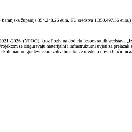
ko-baranjska županija 354.248,26 eura, EU sredstva 1.350.497,56 eura,)
 2021.-2026. (NPOO), kroz Poziv na dodjelu bespovratnih sredstava „Iz
ektom se osiguravaju materijalni i infrastrukturni uvjeti za prelazak
oj školi manjim građevinskim zahvatima bit će uređeno novih 6 učionica