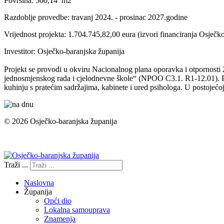
Površina: 500,14 m2
Razdoblje provedbe: travanj 2024. - prosinac 2027.godine
Vrijednost projekta: 1.704.745,82,00 eura (izvori financiranja Osječ
Investitor: Osječko-baranjska županija
Projekt se provodi u okviru Nacionalnog plana oporavka i otpornosti
jednosmjenskog rada i cjelodnevne škole“ (NPOO C3.1. R1-12.01). Proj
kuhinju s pratećim sadržajima, kabinete i ured psihologa. U postojeć
© 2026 Osječko-baranjska županija
Izjava o pristupačnosti
Traži ...
Naslovna
Županija
Opći dio
Lokalna samouprava
Znamenja