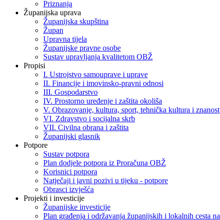
Priznanja
Županijska uprava
Županijska skupština
Župan
Upravna tijela
Županijske pravne osobe
Sustav upravljanja kvalitetom OBŽ
Propisi
I. Ustrojstvo samouprave i uprave
II. Financije i imovinsko-pravni odnosi
III. Gospodarstvo
IV. Prostorno uređenje i zaštita okoliša
V. Obrazovanje, kultura, sport, tehnička kultura i znanost
VI. Zdravstvo i socijalna skrb
VII. Civilna obrana i zaštita
Županijski glasnik
Potpore
Sustav potpora
Plan dodjele potpora iz Proračuna OBŽ
Korisnici potpora
Natječaji i javni pozivi u tijeku - potpore
Obrasci izvješća
Projekti i investicije
Županijske investicije
Plan građenja i održavanja županijskih i lokalnih cesta