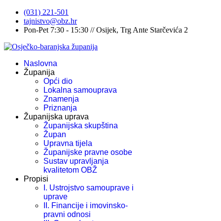
(031) 221-501
tajnistvo@obz.hr
Pon-Pet 7:30 - 15:30 // Osijek, Trg Ante Starčevića 2
Naslovna
Županija
Opći dio
Lokalna samouprava
Znamenja
Priznanja
Županijska uprava
Županijska skupština
Župan
Upravna tijela
Županijske pravne osobe
Sustav upravljanja
kvalitetom OBŽ
Propisi
I. Ustrojstvo samouprave i
uprave
II. Financije i imovinsko-
pravni odnosi