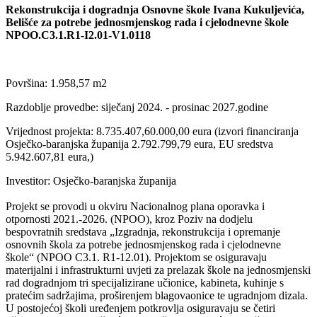
Rekonstrukcija i dogradnja Osnovne škole Ivana Kukuljevića,
Belišće za potrebe jednosmjenskog rada i cjelodnevne škole
NPOO.C3.1.R1-I2.01-V1.0118
Površina: 1.958,57 m2
Razdoblje provedbe: siječanj 2024. - prosinac 2027.godine
Vrijednost projekta: 8.735.407,60.000,00 eura (izvori financiranja
Osječko-baranjska županija 2.792.799,79 eura, EU sredstva
5.942.607,81 eura,)
Investitor: Osječko-baranjska županija
Projekt se provodi u okviru Nacionalnog plana oporavka i
otpornosti 2021.-2026. (NPOO), kroz Poziv na dodjelu
bespovratnih sredstava „Izgradnja, rekonstrukcija i opremanje
osnovnih škola za potrebe jednosmjenskog rada i cjelodnevne
škole“ (NPOO C3.1. R1-12.01). Projektom se osiguravaju
materijalni i infrastrukturni uvjeti za prelazak škole na jednosmjenski
rad dogradnjom tri specijalizirane učionice, kabineta, kuhinje s
pratećim sadržajima, proširenjem blagovaonice te ugradnjom dizala.
U postojećoj školi uređenjem potkrovlja osiguravaju se četiri