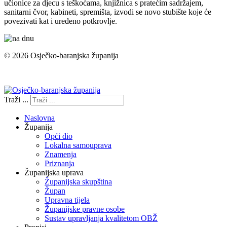
učionice za djecu s teškoćama, knjižnica s pratećim sadržajem,
sanitarni čvor, kabineti, spremišta, izvodi se novo stubište koje će
povezivati kat i uređeno potkrovlje.
© 2026 Osječko-baranjska županija
Izjava o pristupačnosti
Traži ...
Naslovna
Županija
Opći dio
Lokalna samouprava
Znamenja
Priznanja
Županijska uprava
Županijska skupština
Župan
Upravna tijela
Županijske pravne osobe
Sustav upravljanja kvalitetom OBŽ