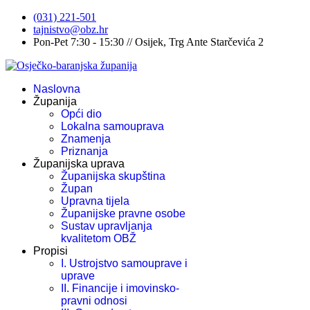
(031) 221-501
tajnistvo@obz.hr
Pon-Pet 7:30 - 15:30 // Osijek, Trg Ante Starčevića 2
Naslovna
Županija
Opći dio
Lokalna samouprava
Znamenja
Priznanja
Županijska uprava
Županijska skupština
Župan
Upravna tijela
Županijske pravne osobe
Sustav upravljanja
kvalitetom OBŽ
Propisi
I. Ustrojstvo samouprave i
uprave
II. Financije i imovinsko-
pravni odnosi