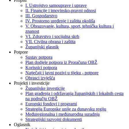
Propisi
I. Ustrojstvo samouprave i uprave
II. Financije i imovinsko-pravni odnosi
III. Gospodarstvo
IV. Prostorno uređenje i zaštita okoliša
V. Obrazovanje, kultura, sport, tehnička kultura i
znanost
VI. Zdravstvo i socijalna skrb
VII. Civilna obrana i zaštita
Županijski glasnik
Potpore
Sustav potpora
Plan dodjele potpora iz Proračuna OBŽ
Korisnici potpora
Natječaji i javni pozivi u tijeku - potpore
Obrasci izvješća
Projekti i investicije
Županijske investicije
Plan građenja i održavanja županijskih i lokalnih cesta
na području OBŽ
Europski fondovi i programi
Strategija Europske unije za dunavsku regiju
Međuregionalna i međunarodna suradnja
Strategijski razvojni dokumenti
Oglasnik